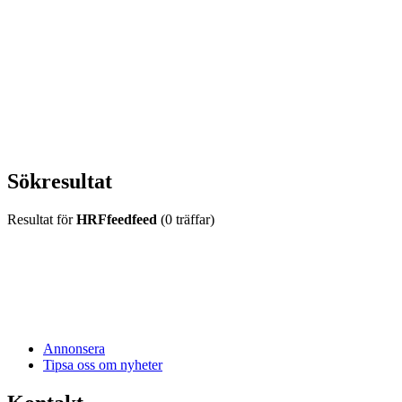
vecka 20 2026
HOUSE OF PEOPLE söker MICE säljare och
Bokning & Säljkoordinator
RSS
Prenumerera på nyhetsbrevet
Sökresultat
Resultat för
HRFfeedfeed
(0 träffar)
Annonsera
Tipsa oss om nyheter