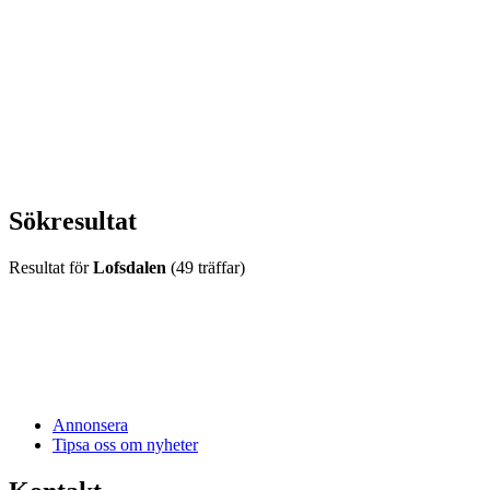
vecka 20 2026
HOUSE OF PEOPLE söker MICE säljare och
Bokning & Säljkoordinator
RSS
Prenumerera på nyhetsbrevet
Sökresultat
Resultat för
Lofsdalen
(49 träffar)
Annonsera
Tipsa oss om nyheter