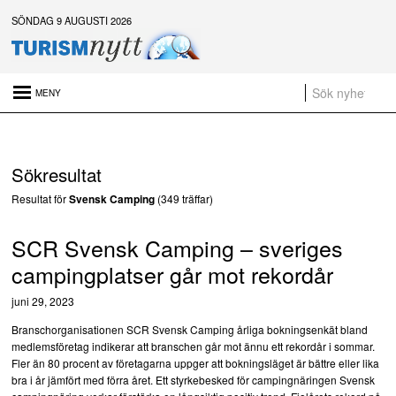
SÖNDAG 9 AUGUSTI 2026
Senaste nytt:
Almedalsveckan 2026, del 2: Sverige har attraktionskraften – men kan besökarna ta sig hit?
Platsannonser:
Sökresultat
Sammanfattning av nyheter om svensk besöksnäring vecka 29 2026
Resultat för
(349 träffar)
Svensk Camping
a
SCR Svensk Camping – sveriges
t
campingplatser går mot rekordår
juni 29, 2023
Branschorganisationen SCR Svensk Camping årliga bokningsenkät bland
medlemsföretag indikerar att branschen går mot ännu ett rekordår i sommar.
Fler än 80 procent av företagarna uppger att bokningsläget är bättre eller lika
bra i år jämfört med förra året. Ett styrkebesked för campingnäringen Svensk