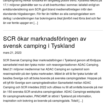
campingnäring verkar förstärka en långsiktig positiv trend. Fjolårets rekord på
17,1 miljoner gästnätter ser nu ut att övertrumfas i sommar. Iallafall enligt en
enkätundersökning som SCR gjort bland medlemsföretagen inför den
stundande högsäsongen. För fler än hälften av alla campingplatser som
deltog i undersökningen har bokningarna ökat jämfört med förra året och fler
än var femte uppger en […]
SCR ökar marknadsföringen av
svensk camping i Tyskland
mars 21, 2023
SCR Svensk Camping ökar marknadsföringen i Tyskland genom att fördjupa
samarbetet med den tyska motor- och reseorganisationen ADAC Camping.
Med 21 miljoner medlemmar har ADAC Camping en nyckelroll som
reseinspiratör på den tyska marknaden. Målet är att få fler tyska turister att
besöka Sverige och att boka boende på svenska campingplatser. Hoppas på
ett lyft för Sverige som campingdestination Samarbetet mellan ADAC
Camping och SCR inleddes 2022 och utökas nu till att omfatta boende på mer
än 150 svenska SCR-anslutna campingplatser. ADAC Campings webbplats
för campingmarknaden, PiNCAMP, är störst i Tyskland på information,
inspiration och bokning av boende på campingplats. Totalt […]