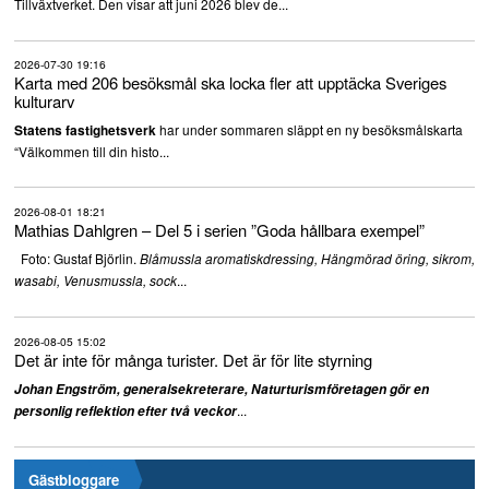
Tillväxtverket. Den visar att juni 2026 blev de...
2026-07-30 19:16
Karta med 206 besöksmål ska locka fler att upptäcka Sveriges
kulturarv
har under sommaren släppt en ny besöksmålskarta
Statens fastighetsverk
“Välkommen till din histo...
2026-08-01 18:21
Mathias Dahlgren – Del 5 i serien ”Goda hållbara exempel”
Foto: Gustaf Björlin.
Blåmussla aromatiskdressing, Hängmörad öring, sikrom,
...
wasabi, Venusmussla, sock
2026-08-05 15:02
Det är inte för många turister. Det är för lite styrning
Johan Engström, generalsekreterare, Naturturismföretagen gör en
...
personlig reflektion efter två veckor
Gästbloggare