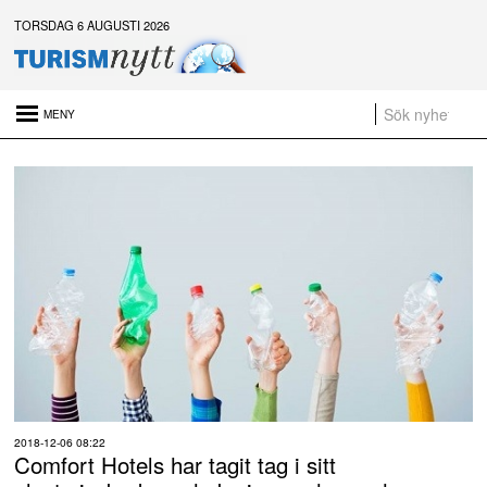
TORSDAG 6 AUGUSTI 2026
Senaste nytt:
Det är inte för många turister. Det är för lite styrning
Platsannonser:
Sammanfattning av nyheter om svensk besöksnäring vecka 28 2026
a
t
2018-12-06 08:22
Comfort Hotels har tagit tag i sitt