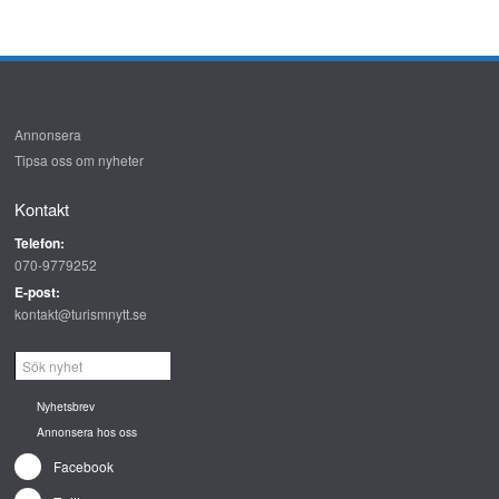
Annonsera
Tipsa oss om nyheter
Kontakt
Telefon:
070-9779252
E-post:
kontakt@turismnytt.se
Nyhetsbrev
Annonsera hos oss
Facebook