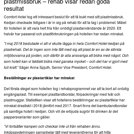
plastmissbruk – rehab visar redan goda
resultat
Comfort Hotel tog ett intressant beslut för att få bukt med sitt plastmissbruk.
Kedjan checkade tidigare i år in sig på rehab för att ta tag i problemet. Målet
för hotellen är att vara helt fria från onödigt plastanvändande år 2020. Ett
halvår har passerat och plastförbrukningen på hotellen har redan minskat.
”I maj 2018 beslutade vi att vi skulle lägga in hela Comfort Hotel-kedjan på
plastrehab. Det är ingen som inte fått med sig att plast är en av de största
miljöbovarna på jorden, och därför är alla ansvariga att bidra med något. Och
som hotell kan vi faktiskt bidra med ganska mycket – och det har vi gjort med
Säger Anna Spjuth, Senior Vice President, Comfort Hotel.
full kraft.”
Beställningar av plastartiklar har minskat
Det första steget som hotellen tog i rehabprogrammet var att ta bort all onödig
engångsplast. Till exempel plasttandborstar, förpackningar med tvål och
plastmuggar. Statistiken visar att hotellens beställningar av plastartiklar har
minskat drastiskt i 2018 jämfört med 2017. Snart finns det bambutandborstar
på samtliga hotell i kedjan. Och vill de erbjuda sugrör till drinken är det
pappersvarianter som gäller.
”Vi fortsätter kampen och checkar inte ut från rehaben ännu.
Inköpsavdelningen samarbetar tätt med leverantörerna för att hitta