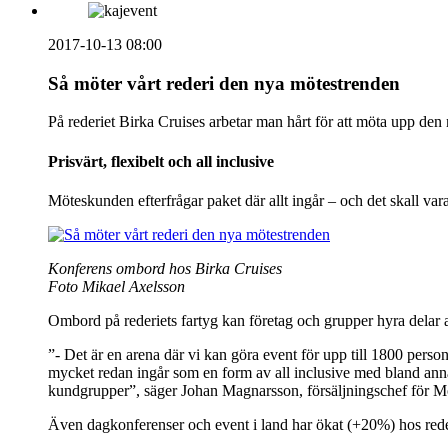
2017-10-13 08:00
Så möter vårt rederi den nya mötestrenden
På rederiet Birka Cruises arbetar man hårt för att möta upp de
Prisvärt, flexibelt och all inclusive
Möteskunden efterfrågar paket där allt ingår – och det skall va
Konferens ombord hos Birka Cruises
Foto Mikael Axelsson
Ombord på rederiets fartyg kan företag och grupper hyra delar a
”- Det är en arena där vi kan göra event för upp till 1800 pers
mycket redan ingår som en form av all inclusive med bland anna
kundgrupper”, säger Johan Magnarsson, försäljningschef för 
Även dagkonferenser och event i land har ökat (+20%) hos rede