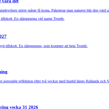
e vara det
plevelsen större måste få kosta. Paketerar man naturen blir den värd at
2027
nytt tillskott. En slänggunga, som kommer att heta Tromb.
rning
n personlig reflektion efter två veckor med husbil längs Hallands och 
ring vecka 31 2026