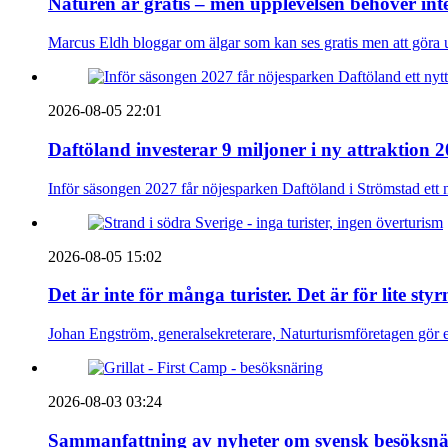
Naturen är gratis – men upplevelsen behöver int
Marcus Eldh bloggar om älgar som kan ses gratis men att göra up
2026-08-05 22:01
Daftöland investerar 9 miljoner i ny attraktion 
Inför säsongen 2027 får nöjesparken Daftöland i Strömstad ett 
2026-08-05 15:02
Det är inte för många turister. Det är för lite sty
Johan Engström, generalsekreterare, Naturturismföretagen gör e
2026-08-03 03:24
Sammanfattning av nyheter om svensk besöksnä