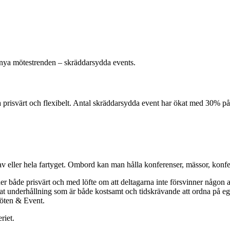
n nya mötestrenden – skräddarsydda events.
ra prisvärt och flexibelt. Antal skräddarsydda event har ökat med 30% p
v eller hela fartyget. Ombord kan man hålla konferenser, mässor, konfe
oner både prisvärt och med löfte om att deltagarna inte försvinner någon
t underhållning som är både kostsamt och tidskrävande att ordna på egen
Möten & Event.
riet.