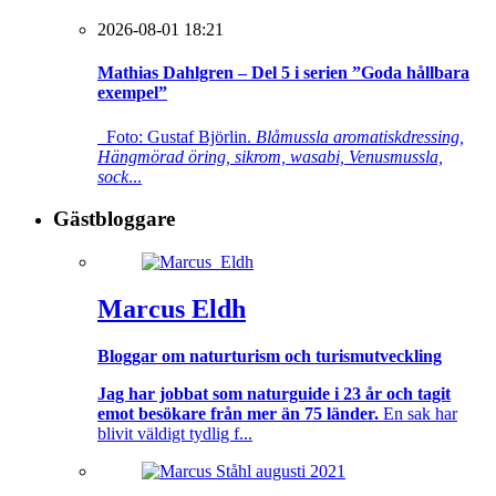
2026-08-01 18:21
Mathias Dahlgren – Del 5 i serien ”Goda hållbara
exempel”
Foto: Gustaf Björlin.
Blåmussla aromatiskdressing,
Hängmörad öring, sikrom, wasabi, Venusmussla,
sock
...
Gästbloggare
Marcus Eldh
Bloggar om naturturism och turismutveckling
Jag har jobbat som naturguide i 23 år och tagit
emot besökare från mer än 75 länder.
En sak har
blivit väldigt tydlig f...