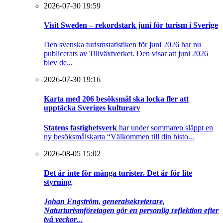
2026-07-30 19:59
Visit Sweden – rekordstark juni för turism i Sverige
Den svenska turismstatistiken för juni 2026 har nu
publicerats av Tillväxtverket. Den visar att juni 2026
blev de...
2026-07-30 19:16
Karta med 206 besöksmål ska locka fler att
upptäcka Sveriges kulturarv
Statens fastighetsverk
har under sommaren släppt en
ny besöksmålskarta “Välkommen till din histo...
2026-08-05 15:02
Det är inte för många turister. Det är för lite
styrning
Johan Engström, generalsekreterare,
Naturturismföretagen gör en personlig reflektion efter
två veckor
...