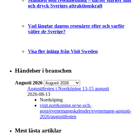
Måltiden som reseanledning – därför stärker mat
och dryck Sveriges attraktionskraft
Vad längtar dagens resenärer efter och varför
väljer de Sverige?
Visa fler inlägg från Visit Sweden
Händelser i branschen
Augusti 2026
Augustifesten i Norrköping 13-15 augusti
2026-08-13
Norrköping
visit.norrkoping.se/se-och-
gora/evenemangskalender/evenemang-augusti-
2026/augustifesten
Mest lästa artiklar