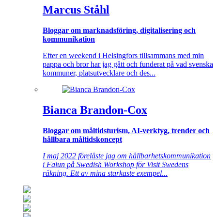
Marcus Ståhl
Bloggar om marknadsföring, digitalisering och
kommunikation
Efter en weekend i Helsingfors tillsammans med min
pappa och bror har jag gått och funderat på vad svenska
kommuner, platsutvecklare och des...
Bianca Brandon-Cox
Bloggar om måltidsturism, AI-verktyg, trender och
hållbara måltidskoncept
I maj 2022 föreläste jag om hållbarhetskommunikation
i Falun på Swedish Workshop för Visit Swedens
räkning. Ett av mina starkaste exempel
...