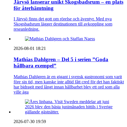
Järvsö lanserar unikt Skogsbadsrum – en plats
för återhämtning
I Järvsö finns det gott om rörelse och äventyr. Med nya
Skogsbadsrum lägger destinationen till avkoppling som
reseanledning.
2026-08-01 18:21
Mathias Dahlgren – Del 5 i serien ”Goda
hållbara exempel”
Mathias Dahlgren är en gigant i svensk gastronomi som varit
före sin tid, men kanske inte alltid fått cred för det han faktiskt
har bidragit med långt innan hållbarhet blev ett ord som alla
ville äga
2026-07-30 19:59