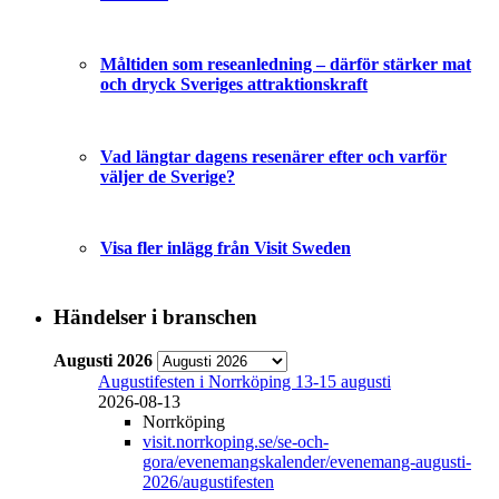
Måltiden som reseanledning – därför stärker mat
och dryck Sveriges attraktionskraft
Vad längtar dagens resenärer efter och varför
väljer de Sverige?
Visa fler inlägg från Visit Sweden
Händelser i branschen
Augusti 2026
Augustifesten i Norrköping 13-15 augusti
2026-08-13
Norrköping
visit.norrkoping.se/se-och-
gora/evenemangskalender/evenemang-augusti-
2026/augustifesten