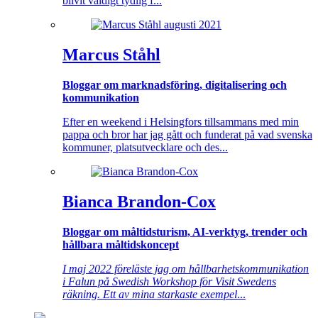
blivit väldigt tydlig f...
Marcus Ståhl
Bloggar om marknadsföring, digitalisering och
kommunikation
Efter en weekend i Helsingfors tillsammans med min
pappa och bror har jag gått och funderat på vad svenska
kommuner, platsutvecklare och des...
Bianca Brandon-Cox
Bloggar om måltidsturism, AI-verktyg, trender och
hållbara måltidskoncept
I maj 2022 föreläste jag om hållbarhetskommunikation
i Falun på Swedish Workshop för Visit Swedens
räkning. Ett av mina starkaste exempel
...