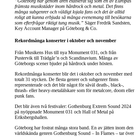
”Göteborg har genom åren etablerat sig som en av Europas
främsta musikstäder inom hårdrock och metal. Det finns
många subgenrer och väldigt lojala fans och det är alltid
roligt att kunna erbjuda så många evenemang till besökarna
som efterfrågar riktigt tung musik.”
Säger Fredrik Sandsten,
Key Account Manager på Göteborg & Co.
Rekordmånga konserter i oktober och november
Från Musikens Hus till nya Monument 031, och från
Pustervik till Trädgår’n och Scandinavium. Många av
Göteborgs scener bjuder på hårdrock under hösten.
Rekordmånga konserter blir det i oktober och november med
totalt 31 stycken. De flesta genrer och subgenrer finns
representerade och det blir något för såväl death-, black-,
thrash- eller heavy-metalälskare som för metalcore, doom eller
punk fans.
Det blir även två festivaler: Gothenburg Extrem Sound 2024
på nyöppnade Monument 031 och Hall of Metal på
Eriksbergshallen.
Göteborg har fostrat många stora band. En av jätten inom den
världskända genren Gothenburg Sound – In Flames – tar över