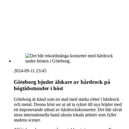
vecka 20 2026
HOUSE OF PEOPLE söker MICE säljare och
Bokning & Säljkoordinator
RSS
Prenumerera på nyhetsbrevet
2024-09-11 23:45
Göteborg bjuder älskare av hårdrock på
högtidsstunder i höst
Göteborg är känd som en stad med starka rötter i hårdrock
och metal. Denna höst ser ut att ta ryktet till nya höjder med
ett imponerande utbud av hårdrockskonserter. Det blir såväl
stora internationella band såsom lokala artister som fyller
stadens scener.