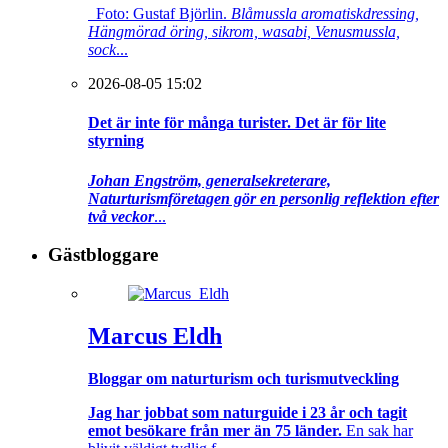
Foto: Gustaf Björlin.
Blåmussla aromatiskdressing,
Hängmörad öring, sikrom, wasabi, Venusmussla,
sock
...
2026-08-05 15:02
Det är inte för många turister. Det är för lite
styrning
Johan Engström, generalsekreterare,
Naturturismföretagen gör en personlig reflektion efter
två veckor
...
Gästbloggare
Marcus Eldh
Bloggar om naturturism och turismutveckling
Jag har jobbat som naturguide i 23 år och tagit
emot besökare från mer än 75 länder.
En sak har