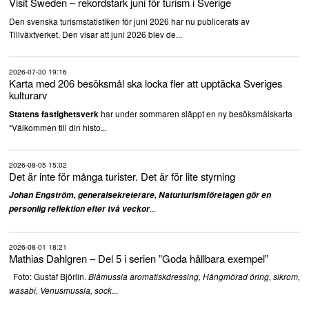
Visit Sweden – rekordstark juni för turism i Sverige
Den svenska turismstatistiken för juni 2026 har nu publicerats av
Tillväxtverket. Den visar att juni 2026 blev de...
2026-07-30 19:16
Karta med 206 besöksmål ska locka fler att upptäcka Sveriges
kulturarv
har under sommaren släppt en ny besöksmålskarta
Statens fastighetsverk
“Välkommen till din histo...
2026-08-05 15:02
Det är inte för många turister. Det är för lite styrning
Johan Engström, generalsekreterare, Naturturismföretagen gör en
...
personlig reflektion efter två veckor
2026-08-01 18:21
Mathias Dahlgren – Del 5 i serien ”Goda hållbara exempel”
Foto: Gustaf Björlin.
Blåmussla aromatiskdressing, Hängmörad öring, sikrom,
...
wasabi, Venusmussla, sock