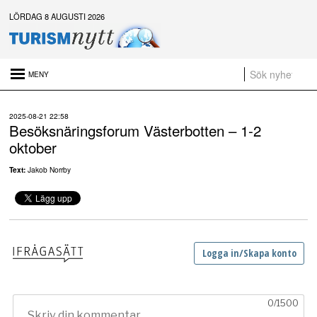
LÖRDAG 8 AUGUSTI 2026
Senaste nytt:
2025-08-21 22:58
Daftöland investerar 9 miljoner i ny attraktion 2027
Besöksnäringsforum Västerbotten – 1-2
Platsannonser:
oktober
Sammanfattning av nyheter om svensk besöksnäring vecka 28 2026
Text:
Jakob Norrby
a
t