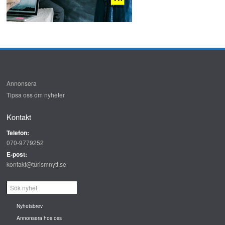
Annonsera
Tipsa oss om nyheter
Kontakt
Telefon:
070-9779252
E-post:
kontakt@turismnytt.se
Nyhetsbrev
Annonsera hos oss