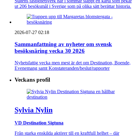
Statens fastighetsverk har i sommar släppt en karta som pekar
ut 206 besöksmål i Sverige som på olika sätt berättar historia.
2026-07-27 02:18
Sammanfattning av nyheter om svensk
besöksnäring vecka 30 2026
Nyhetsfattig vecka men mest är det om Destination, Boende,
Evenemang samt Konstateranden/beslut/rapporter
Veckans profil
Sylvia Nylin
VD Destination Sigtuna
Från starka enskilda aktörer till en kraftfull helhet – där