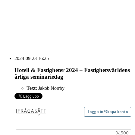
vecka 20 2026
HOUSE OF PEOPLE söker MICE säljare och
Bokning & Säljkoordinator
RSS
Prenumerera på nyhetsbrevet
2024-09-23 16:25
Hotell & Fastigheter 2024 – Fastighetsvärldens
årliga seminariedag
Text:
Jakob Norrby