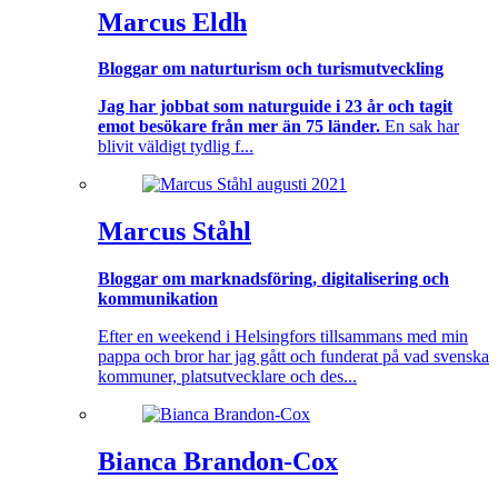
Marcus Eldh
Bloggar om naturturism och turismutveckling
Jag har jobbat som naturguide i 23 år och tagit
emot besökare från mer än 75 länder.
En sak har
blivit väldigt tydlig f...
Marcus Ståhl
Bloggar om marknadsföring, digitalisering och
kommunikation
Efter en weekend i Helsingfors tillsammans med min
pappa och bror har jag gått och funderat på vad svenska
kommuner, platsutvecklare och des...
Bianca Brandon-Cox