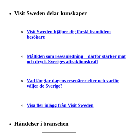
Visit Sweden delar kunskaper
Visit Sweden hjälper dig förstå framtidens
besökare
Måltiden som reseanledning – därför stärker mat
och dryck Sveriges attraktionskraft
Vad längtar dagens resenärer efter och varför
väljer de Sverige?
Visa fler inlägg från Visit Sweden
Händelser i branschen