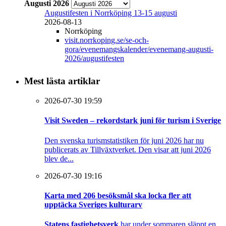
Augusti 2026
Augustifesten i Norrköping 13-15 augusti
2026-08-13
Norrköping
visit.norrkoping.se/se-och-
gora/evenemangskalender/evenemang-augusti-
2026/augustifesten
Mest lästa artiklar
2026-07-30 19:59
Visit Sweden – rekordstark juni för turism i Sverige
Den svenska turismstatistiken för juni 2026 har nu
publicerats av Tillväxtverket. Den visar att juni 2026
blev de...
2026-07-30 19:16
Karta med 206 besöksmål ska locka fler att
upptäcka Sveriges kulturarv
Statens fastighetsverk
har under sommaren släppt en