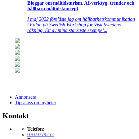
Bloggar om måltidsturism, AI-verktyg, trender och
hållbara måltidskoncept
I maj 2022 föreläste jag om hållbarhetskommunikation
i Falun på Swedish Workshop för Visit Swedens
räkning. Ett av mina starkaste exempel
...
Annonsera
Tipsa oss om nyheter
Kontakt
Telefon:
070-9779252