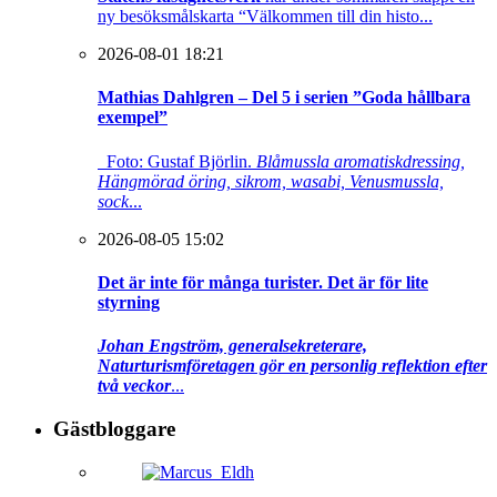
ny besöksmålskarta “Välkommen till din histo...
2026-08-01 18:21
Mathias Dahlgren – Del 5 i serien ”Goda hållbara
exempel”
Foto: Gustaf Björlin.
Blåmussla aromatiskdressing,
Hängmörad öring, sikrom, wasabi, Venusmussla,
sock
...
2026-08-05 15:02
Det är inte för många turister. Det är för lite
styrning
Johan Engström, generalsekreterare,
Naturturismföretagen gör en personlig reflektion efter
två veckor
...
Gästbloggare