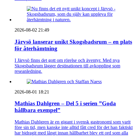
2026-08-02 21:49
Järvsö lanserar unikt Skogsbadsrum – en plats
för återhämtning
I Järvsö finns det gott om rörelse och äventyr. Med nya
Skogsbadsrum lägger destinationen till avkoppling som
reseanledning.
2026-08-01 18:21
Mathias Dahlgren – Del 5 i serien ”Goda
hållbara exempel”
Mathias Dahlgren är en gigant i svensk gastronomi som varit
före sin tid, men kanske inte alltid fått cred för det han faktiskt
har bidragit med långt innan hållbarhet blev ett ord som alla