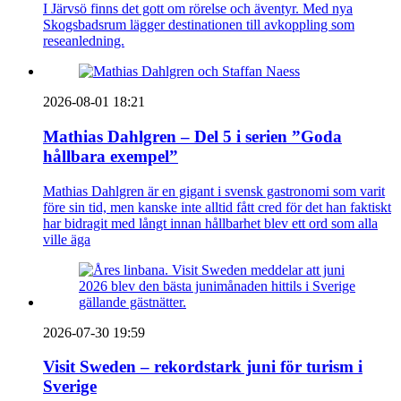
I Järvsö finns det gott om rörelse och äventyr. Med nya
Skogsbadsrum lägger destinationen till avkoppling som
reseanledning.
2026-08-01 18:21
Mathias Dahlgren – Del 5 i serien ”Goda
hållbara exempel”
Mathias Dahlgren är en gigant i svensk gastronomi som varit
före sin tid, men kanske inte alltid fått cred för det han faktiskt
har bidragit med långt innan hållbarhet blev ett ord som alla
ville äga
2026-07-30 19:59
Visit Sweden – rekordstark juni för turism i
Sverige