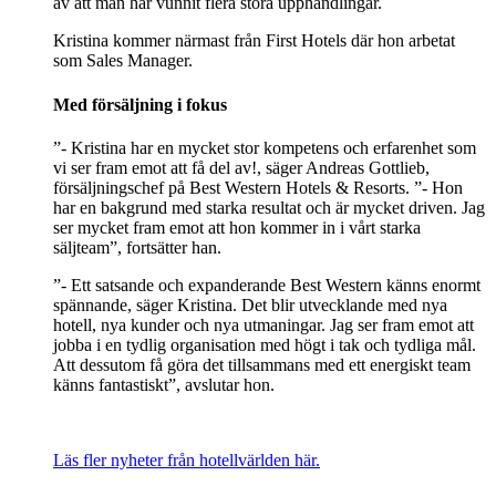
av att man har vunnit flera stora upphandlingar.
Kristina kommer närmast från First Hotels där hon arbetat
som Sales Manager.
Med försäljning i fokus
”- Kristina har en mycket stor kompetens och erfarenhet som
vi ser fram emot att få del av!, säger Andreas Gottlieb,
försäljningschef på Best Western Hotels & Resorts. ”- Hon
har en bakgrund med starka resultat och är mycket driven. Jag
ser mycket fram emot att hon kommer in i vårt starka
säljteam”, fortsätter han.
”- Ett satsande och expanderande Best Western känns enormt
spännande, säger Kristina. Det blir utvecklande med nya
hotell, nya kunder och nya utmaningar. Jag ser fram emot att
jobba i en tydlig organisation med högt i tak och tydliga mål.
Att dessutom få göra det tillsammans med ett energiskt team
känns fantastiskt”, avslutar hon.
Läs fler nyheter från hotellvärlden här.