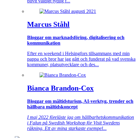
blivit väldigt tydlig f...
Marcus Ståhl
Bloggar om marknadsföring, digitalisering och
kommunikation
Efter en weekend i Helsingfors tillsammans med min
pappa och bror har jag gått och funderat på vad svenska
kommuner, platsutvecklare och des...
Bianca Brandon-Cox
Bloggar om måltidsturism, AI-verktyg, trender och
hållbara måltidskoncept
I maj 2022 föreläste jag om hållbarhetskommunikation
i Falun på Swedish Workshop för Visit Swedens
räkning. Ett av mina starkaste exempel
...