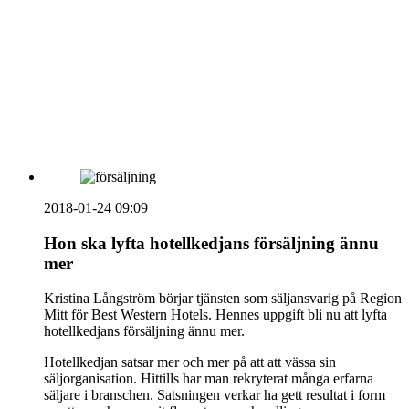
vecka 20 2026
HOUSE OF PEOPLE söker MICE säljare och
Bokning & Säljkoordinator
RSS
Prenumerera på nyhetsbrevet
2018-01-24 09:09
Hon ska lyfta hotellkedjans försäljning ännu
mer
Kristina Långström börjar tjänsten som säljansvarig på Region
Mitt för Best Western Hotels. Hennes uppgift bli nu att lyfta
hotellkedjans försäljning ännu mer.
Hotellkedjan satsar mer och mer på att att vässa sin
säljorganisation. Hittills har man rekryterat många erfarna
säljare i branschen. Satsningen verkar ha gett resultat i form