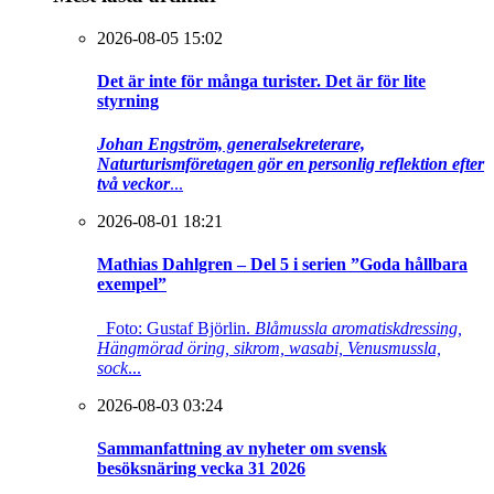
2026-08-05 15:02
Det är inte för många turister. Det är för lite
styrning
Johan Engström, generalsekreterare,
Naturturismföretagen gör en personlig reflektion efter
två veckor
...
2026-08-01 18:21
Mathias Dahlgren – Del 5 i serien ”Goda hållbara
exempel”
Foto: Gustaf Björlin.
Blåmussla aromatiskdressing,
Hängmörad öring, sikrom, wasabi, Venusmussla,
sock
...
2026-08-03 03:24
Sammanfattning av nyheter om svensk
besöksnäring vecka 31 2026