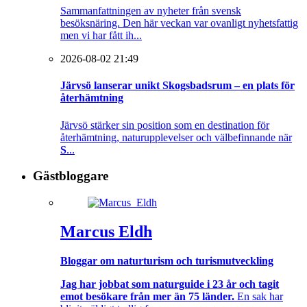
Sammanfattningen av nyheter från svensk
besöksnäring. Den här veckan var ovanligt nyhetsfattig
men vi har fått ih...
2026-08-02 21:49
Järvsö lanserar unikt Skogsbadsrum – en plats för
återhämtning
Järvsö stärker sin position som en destination för
återhämtning, naturupplevelser och välbefinnande när
S
...
Gästbloggare
Marcus Eldh
Bloggar om naturturism och turismutveckling
Jag har jobbat som naturguide i 23 år och tagit
emot besökare från mer än 75 länder.
En sak har