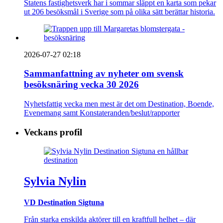
Statens fastighetsverk har i sommar släppt en karta som pekar
ut 206 besöksmål i Sverige som på olika sätt berättar historia.
2026-07-27 02:18
Sammanfattning av nyheter om svensk
besöksnäring vecka 30 2026
Nyhetsfattig vecka men mest är det om Destination, Boende,
Evenemang samt Konstateranden/beslut/rapporter
Veckans profil
Sylvia Nylin
VD Destination Sigtuna
Från starka enskilda aktörer till en kraftfull helhet – där