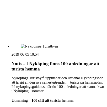
vecka 20 2026
HOUSE OF PEOPLE söker MICE säljare och
Bokning & Säljkoordinator
RSS
Prenumerera på nyhetsbrevet
2019-06-05 10:54
Notis – I Nyköping finns 100 anledningar att
turista hemma
Nyköpings Turistbyrå uppmanar och utmanar Nyköpingsbor
att ta sig an den nya semestertrenden – turista på hemmaplan.
På nykopingsguiden.se får du 100 anledningar att stanna kvar
i Nyköping i sommar.
Utmaning – 100 sätt att turista hemma