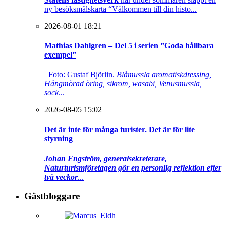
ny besöksmålskarta “Välkommen till din histo...
2026-08-01 18:21
Mathias Dahlgren – Del 5 i serien ”Goda hållbara
exempel”
Foto: Gustaf Björlin.
Blåmussla aromatiskdressing,
Hängmörad öring, sikrom, wasabi, Venusmussla,
sock
...
2026-08-05 15:02
Det är inte för många turister. Det är för lite
styrning
Johan Engström, generalsekreterare,
Naturturismföretagen gör en personlig reflektion efter
två veckor
...
Gästbloggare