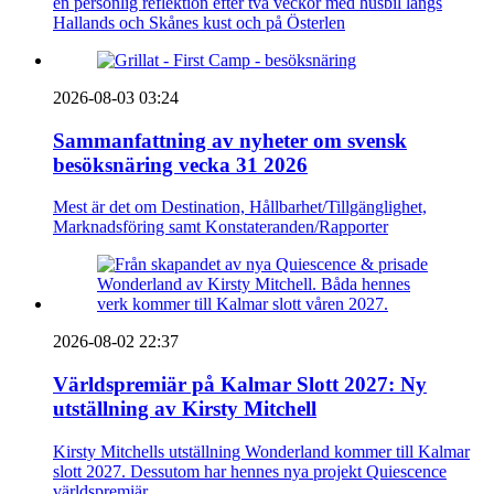
en personlig reflektion efter två veckor med husbil längs
Hallands och Skånes kust och på Österlen
2026-08-03 03:24
Sammanfattning av nyheter om svensk
besöksnäring vecka 31 2026
Mest är det om Destination, Hållbarhet/Tillgänglighet,
Marknadsföring samt Konstateranden/Rapporter
2026-08-02 22:37
Världspremiär på Kalmar Slott 2027: Ny
utställning av Kirsty Mitchell
Kirsty Mitchells utställning Wonderland kommer till Kalmar
slott 2027. Dessutom har hennes nya projekt Quiescence
världspremiär.