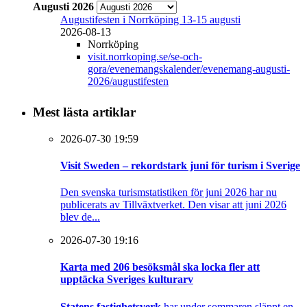
Augusti 2026
Augustifesten i Norrköping 13-15 augusti
2026-08-13
Norrköping
visit.norrkoping.se/se-och-
gora/evenemangskalender/evenemang-augusti-
2026/augustifesten
Mest lästa artiklar
2026-07-30 19:59
Visit Sweden – rekordstark juni för turism i Sverige
Den svenska turismstatistiken för juni 2026 har nu
publicerats av Tillväxtverket. Den visar att juni 2026
blev de...
2026-07-30 19:16
Karta med 206 besöksmål ska locka fler att
upptäcka Sveriges kulturarv
Statens fastighetsverk
har under sommaren släppt en