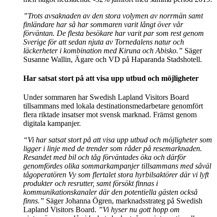
”
Trots avsaknaden av den stora volymen av norrmän samt
finländare har så har sommaren varit långt över vår
förväntan. De flesta besökare har varit par som rest genom
Sverige för att sedan njuta av Tornedalens natur och
läckerheter i kombination med Kiruna och Abisko
.”
Säger
Susanne Wallin, Ägare och VD på Haparanda Stadshotell.
Har s
atsat stort på att visa upp utbud och möjligheter
Under sommaren har Swedish Lapland Visitors Board
tillsammans med lokala destinationsmedarbetare genomfört
flera riktade insatser mot svensk marknad. Främst genom
digitala kampanjer.
“
Vi har satsat stort på att visa upp utbud och möjligheter som
ligger i linje med de trender som råder på resemarknaden.
Resandet med bil och tåg förväntades öka och därför
genomfördes olika sommarkampanjer tillsammans med såväl
tågoperatören Vy som flertalet stora hyrbilsaktörer där vi lyft
produkter och resrutter, samt försökt finnas i
kommunikationskanaler där den potentiella gästen också
finns
.”
Säger Johanna Ögren, marknadsstrateg på Swedish
Lapland Visitors Board.
”
Vi hyser nu gott hopp om