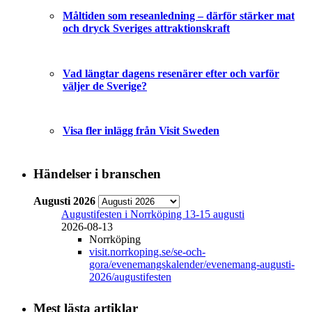
Måltiden som reseanledning – därför stärker mat
och dryck Sveriges attraktionskraft
Vad längtar dagens resenärer efter och varför
väljer de Sverige?
Visa fler inlägg från Visit Sweden
Händelser i branschen
Augusti 2026
Augustifesten i Norrköping 13-15 augusti
2026-08-13
Norrköping
visit.norrkoping.se/se-och-
gora/evenemangskalender/evenemang-augusti-
2026/augustifesten
Mest lästa artiklar