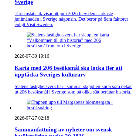
Sverige
Turismstatistik visar att juni 2026 blev den starkaste
junimånaden i Sverige någonsin. Det beror på flera faktorer
enligt Visit Sweden.
2026-07-30 19:16
Karta med 206 besöksmål ska locka fler att
upptäcka Sveriges kulturarv
Statens fastighetsverk har i sommar släppt en karta som pekar
ut 206 besöksmål i Sverige som på olika sätt berättar historia.
2026-07-27 02:18
Sammanfattning av nyheter om svensk