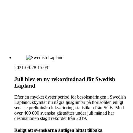
vecka 20 2026
HOUSE OF PEOPLE söker MICE säljare och
Bokning & Säljkoordinator
RSS
Prenumerera på nyhetsbrevet
2021-09-28 15:09
Juli blev en ny rekordmånad för Swedish
Lapland
Efter en mycket dyster period för besöksnäringen i Swedish
Lapland, skymtar nu några ljusglimtar på horisonten enligt
senaste preliminära inkvarteringsstatistiken från SCB. Med
över 400 000 svenska gästnätter under juli månad har
destinationen slagit rekordet från 2019.
R
oligt att svenskarna äntligen hittat tillbaka