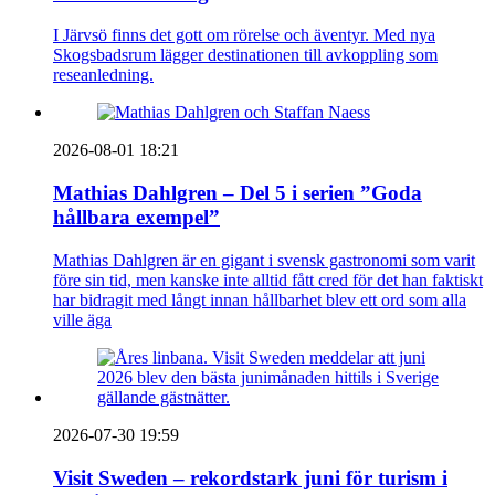
I Järvsö finns det gott om rörelse och äventyr. Med nya
Skogsbadsrum lägger destinationen till avkoppling som
reseanledning.
2026-08-01 18:21
Mathias Dahlgren – Del 5 i serien ”Goda
hållbara exempel”
Mathias Dahlgren är en gigant i svensk gastronomi som varit
före sin tid, men kanske inte alltid fått cred för det han faktiskt
har bidragit med långt innan hållbarhet blev ett ord som alla
ville äga
2026-07-30 19:59
Visit Sweden – rekordstark juni för turism i