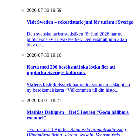
2026-07-30 19:59
Visit Sweden – rekordstark juni för turism i Sverige
Den svenska turismstatistiken för juni 2026 har nu
publicerats av Tillväxtverket. Den visar att juni 2026
blev de...
2026-07-30 19:16
Karta med 206 besöksmål ska locka fler att
upptäcka Sveriges kulturarv
Statens fastighetsverk
har under sommaren släppt en
ny besöksmålskarta “Välkommen till din histo...
2026-08-01 18:21
Mathias Dahlgren – Del 5 i serien ”Goda hållbara
exempel”
Foto: Gustaf Björlin.
Blåmussla aromatiskdressing,
Hängmörad öring, sikrom, wasabi, Venusmussla,