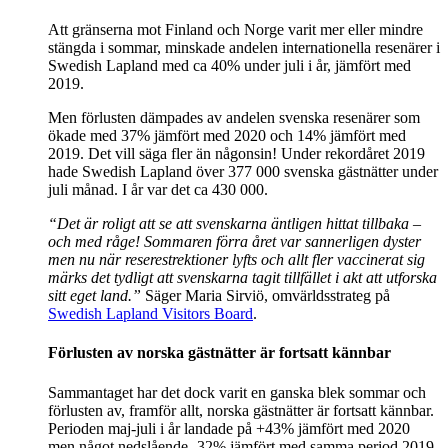
Att gränserna mot Finland och Norge varit mer eller mindre
stängda i sommar, minskade andelen internationella resenärer i
Swedish Lapland med ca 40% under juli i år, jämfört med
2019.
Men förlusten dämpades av andelen svenska resenärer som
ökade med 37% jämfört med 2020 och 14% jämfört med
2019. Det vill säga fler än någonsin! Under rekordåret 2019
hade Swedish Lapland över 377 000 svenska gästnätter under
juli månad. I år var det ca 430 000.
“
Det är roligt att se att svenskarna äntligen hittat tillbaka –
och med råge! Sommaren förra året var sannerligen dyster
men nu när reserestrektioner lyfts och allt fler vaccinerat sig
märks det tydligt att svenskarna tagit tillfället i akt att utforska
sitt eget land
.”
Säger Maria Sirviö, omvärldsstrateg på
Swedish Lapland Visitors Board
.
Förlusten av
norska gästnätter är fortsatt kännbar
Sammantaget har det dock varit en ganska blek sommar och
förlusten av, framför allt, norska gästnätter är fortsatt kännbar.
Perioden maj-juli i år landade på +43% jämfört med 2020
men något nedslående -32% jämfört med samma period 2019.