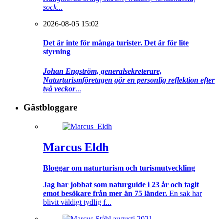
sock
...
2026-08-05 15:02
Det är inte för många turister. Det är för lite
styrning
Johan Engström, generalsekreterare,
Naturturismföretagen gör en personlig reflektion efter
två veckor
...
Gästbloggare
Marcus Eldh
Bloggar om naturturism och turismutveckling
Jag har jobbat som naturguide i 23 år och tagit
emot besökare från mer än 75 länder.
En sak har
blivit väldigt tydlig f...