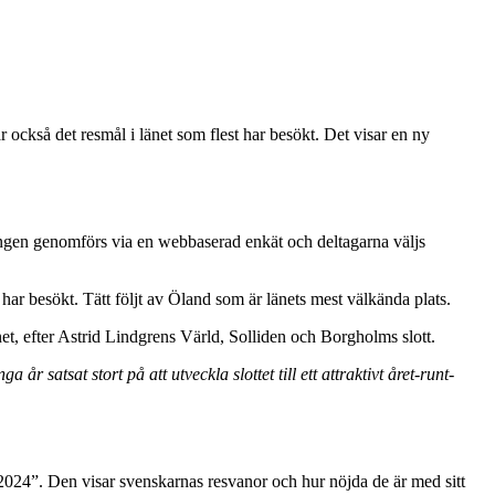
också det resmål i länet som flest har besökt. Det visar en ny
ingen genomförs via en webbaserad enkät och deltagarna väljs
har besökt. Tätt följt av Öland som är länets mest välkända plats.
änet, efter Astrid Lindgrens Värld, Solliden och Borgholms slott.
år satsat stort på att utveckla slottet till ett attraktivt året-runt-
024”. Den visar svenskarnas resvanor och hur nöjda de är med sitt