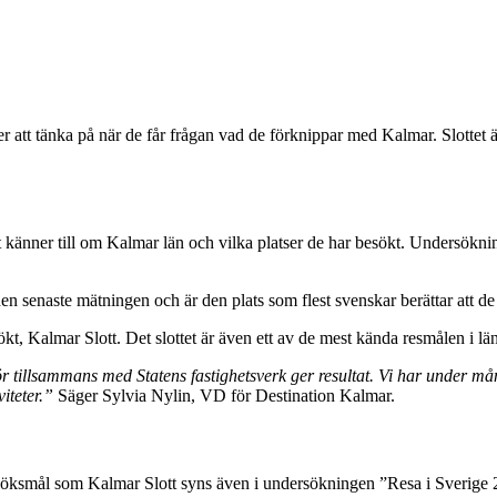
att tänka på när de får frågan vad de förknippar med Kalmar. Slottet är 
t känner till om Kalmar län och vilka platser de har besökt. Undersökn
en senaste mätningen och är den plats som flest svenskar berättar att de 
ökt, Kalmar Slott. Det slottet är även ett av de mest kända resmålen i l
ör tillsammans med Statens fastighetsverk ger resultat. Vi har under många 
iteter.”
Säger Sylvia Nylin, VD för Destination Kalmar.
öksmål som Kalmar Slott syns även i undersökningen ”Resa i Sverige 2