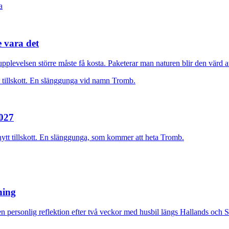
e vara det
plevelsen större måste få kosta. Paketerar man naturen blir den värd at
2027
nytt tillskott. En slänggunga, som kommer att heta Tromb.
rning
n personlig reflektion efter två veckor med husbil längs Hallands och 