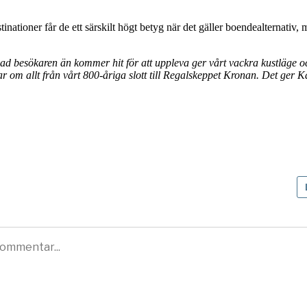
nationer får de ett särskilt högt betyg när det gäller boendealternativ
d besökaren än kommer hit för att uppleva ger vårt vackra kustläge oc
r om allt från vårt 800-åriga slott till Regalskeppet Kronan. Det ger K