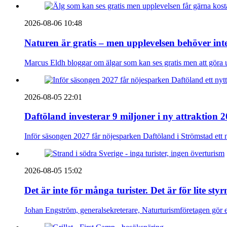
2026-08-06 10:48
Naturen är gratis – men upplevelsen behöver int
Marcus Eldh bloggar om älgar som kan ses gratis men att göra up
2026-08-05 22:01
Daftöland investerar 9 miljoner i ny attraktion 
Inför säsongen 2027 får nöjesparken Daftöland i Strömstad ett 
2026-08-05 15:02
Det är inte för många turister. Det är för lite sty
Johan Engström, generalsekreterare, Naturturismföretagen gör e