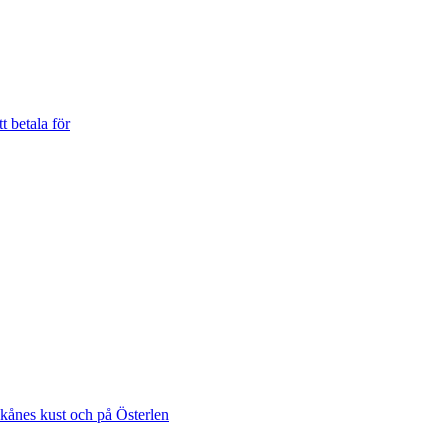
t betala för
Skånes kust och på Österlen