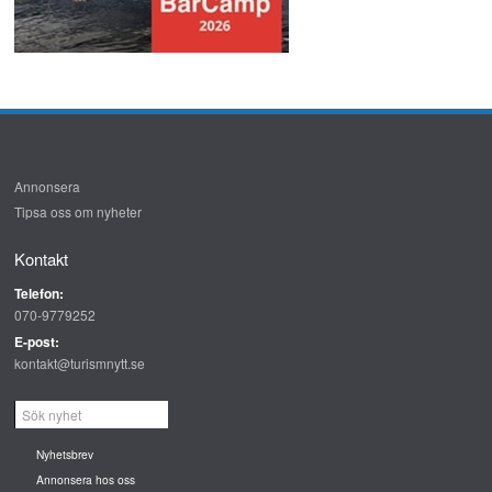
Annonsera
Tipsa oss om nyheter
Kontakt
Telefon:
070-9779252
E-post:
kontakt@turismnytt.se
Nyhetsbrev
Annonsera hos oss