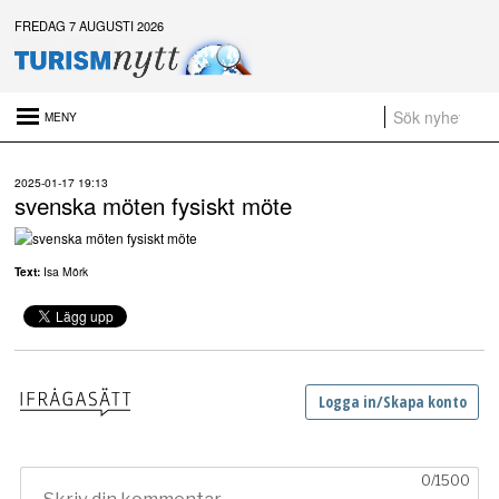
FREDAG 7 AUGUSTI 2026
Senaste nytt:
2025-01-17 19:13
Daftöland investerar 9 miljoner i ny attraktion 2027
svenska möten fysiskt möte
Platsannonser:
Sammanfattning av nyheter om svensk besöksnäring vecka 28 2026
Text:
Isa Mörk
a
t