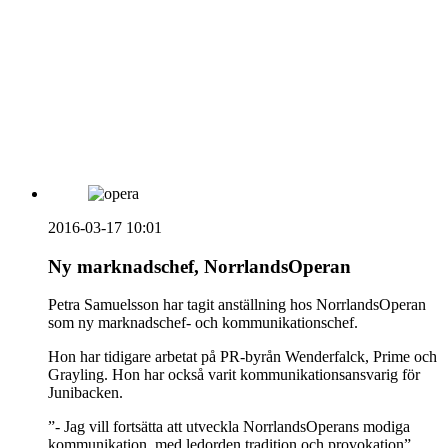
vecka 20 2026
HOUSE OF PEOPLE söker MICE säljare och
Bokning & Säljkoordinator
RSS
Prenumerera på nyhetsbrevet
2016-03-17 10:01
Ny marknadschef, NorrlandsOperan
Petra Samuelsson har tagit anställning hos NorrlandsOperan
som ny marknadschef- och kommunikationschef.
Hon har tidigare arbetat på PR-byrån Wenderfalck, Prime och
Grayling. Hon har också varit kommunikationsansvarig för
Junibacken.
”- Jag vill fortsätta att utveckla NorrlandsOperans modiga
kommunikation, med ledorden tradition och provokation”,