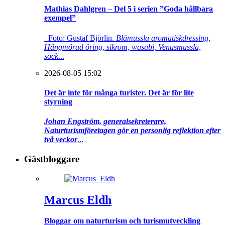
Mathias Dahlgren – Del 5 i serien ”Goda hållbara
exempel”
Foto: Gustaf Björlin.
Blåmussla aromatiskdressing,
Hängmörad öring, sikrom, wasabi, Venusmussla,
sock
...
2026-08-05 15:02
Det är inte för många turister. Det är för lite
styrning
Johan Engström, generalsekreterare,
Naturturismföretagen gör en personlig reflektion efter
två veckor
...
Gästbloggare
Marcus Eldh
Bloggar om naturturism och turismutveckling