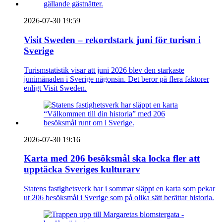
2026-07-30 19:59
Visit Sweden – rekordstark juni för turism i
Sverige
Turismstatistik visar att juni 2026 blev den starkaste
junimånaden i Sverige någonsin. Det beror på flera faktorer
enligt Visit Sweden.
2026-07-30 19:16
Karta med 206 besöksmål ska locka fler att
upptäcka Sveriges kulturarv
Statens fastighetsverk har i sommar släppt en karta som pekar
ut 206 besöksmål i Sverige som på olika sätt berättar historia.