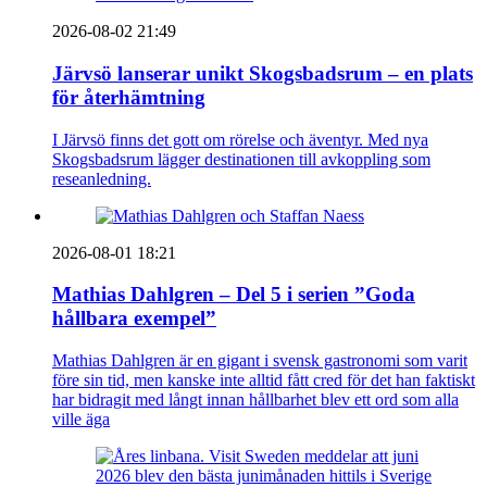
2026-08-02 21:49
Järvsö lanserar unikt Skogsbadsrum – en plats
för återhämtning
I Järvsö finns det gott om rörelse och äventyr. Med nya
Skogsbadsrum lägger destinationen till avkoppling som
reseanledning.
2026-08-01 18:21
Mathias Dahlgren – Del 5 i serien ”Goda
hållbara exempel”
Mathias Dahlgren är en gigant i svensk gastronomi som varit
före sin tid, men kanske inte alltid fått cred för det han faktiskt
har bidragit med långt innan hållbarhet blev ett ord som alla
ville äga