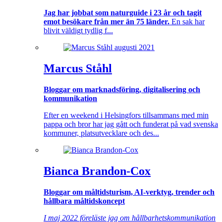
Jag har jobbat som naturguide i 23 år och tagit
emot besökare från mer än 75 länder.
En sak har
blivit väldigt tydlig f...
Marcus Ståhl
Bloggar om marknadsföring, digitalisering och
kommunikation
Efter en weekend i Helsingfors tillsammans med min
pappa och bror har jag gått och funderat på vad svenska
kommuner, platsutvecklare och des...
Bianca Brandon-Cox
Bloggar om måltidsturism, AI-verktyg, trender och
hållbara måltidskoncept
I maj 2022 föreläste jag om hållbarhetskommunikation