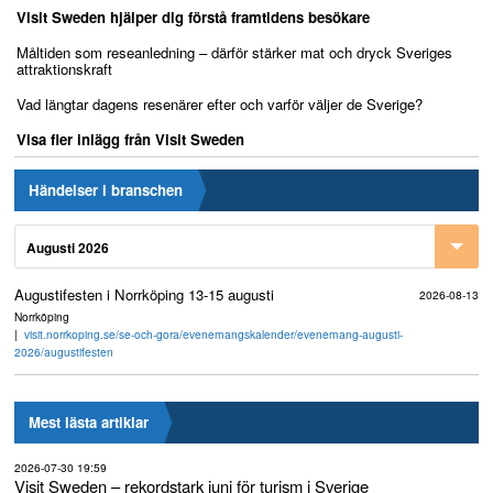
Visit Sweden hjälper dig förstå framtidens besökare
Måltiden som reseanledning – därför stärker mat och dryck Sveriges
attraktionskraft
Vad längtar dagens resenärer efter och varför väljer de Sverige?
Visa fler inlägg från Visit Sweden
Händelser i branschen
Augusti 2026
Augustifesten i Norrköping 13-15 augusti
2026-08-13
Norrköping
visit.norrkoping.se/se-och-gora/evenemangskalender/evenemang-augusti-
2026/augustifesten
Mest lästa artiklar
2026-07-30 19:59
Visit Sweden – rekordstark juni för turism i Sverige