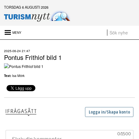
TORSDAG 6 AUGUSTI 2026
Senaste nytt:
2025-06-24 21:47
Sammanfattning av nyheter om svensk besöksnäring vecka 31 2026
Pontus Frithiof bild 1
Platsannonser:
Sammanfattning av nyheter om svensk besöksnäring vecka 28 2026
Text:
Isa Mörk
a
t