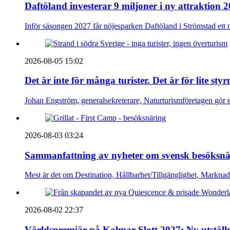
Daftöland investerar 9 miljoner i ny attraktion 
Inför säsongen 2027 får nöjesparken Daftöland i Strömstad ett 
2026-08-05 15:02
Det är inte för många turister. Det är för lite sty
Johan Engström, generalsekreterare, Naturturismföretagen gör e
2026-08-03 03:24
Sammanfattning av nyheter om svensk besöksnä
Mest är det om Destination, Hållbarhet/Tillgänglighet, Markna
2026-08-02 22:37
Världspremiär på Kalmar Slott 2027: Ny utställn