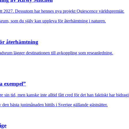
ott 2027. Dessutom har hennes nya projekt Quiescence världspremiär.
för återhämtning
adsrum lägger destinationen till avkoppling som reseanledning.
ra exempel”
sin tid, men kanske inte alltid fått cred för det han faktiskt har bidragi
ige