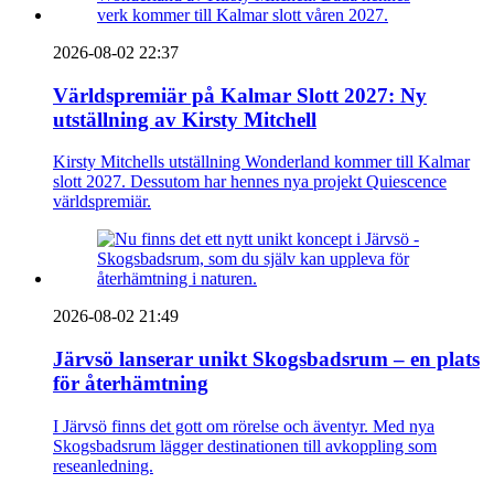
2026-08-02 22:37
Världspremiär på Kalmar Slott 2027: Ny
utställning av Kirsty Mitchell
Kirsty Mitchells utställning Wonderland kommer till Kalmar
slott 2027. Dessutom har hennes nya projekt Quiescence
världspremiär.
2026-08-02 21:49
Järvsö lanserar unikt Skogsbadsrum – en plats
för återhämtning
I Järvsö finns det gott om rörelse och äventyr. Med nya
Skogsbadsrum lägger destinationen till avkoppling som
reseanledning.