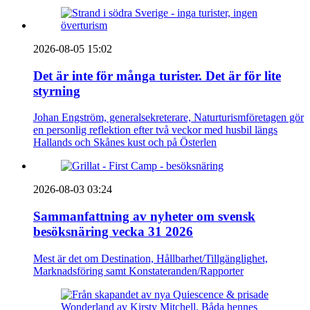
2026-08-05 15:02
Det är inte för många turister. Det är för lite
styrning
Johan Engström, generalsekreterare, Naturturismföretagen gör
en personlig reflektion efter två veckor med husbil längs
Hallands och Skånes kust och på Österlen
2026-08-03 03:24
Sammanfattning av nyheter om svensk
besöksnäring vecka 31 2026
Mest är det om Destination, Hållbarhet/Tillgänglighet,
Marknadsföring samt Konstateranden/Rapporter