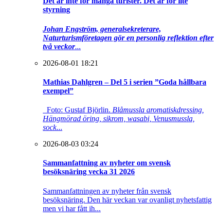
Det är inte för många turister. Det är för lite
styrning
Johan Engström, generalsekreterare,
Naturturismföretagen gör en personlig reflektion efter
två veckor
...
2026-08-01 18:21
Mathias Dahlgren – Del 5 i serien ”Goda hållbara
exempel”
Foto: Gustaf Björlin.
Blåmussla aromatiskdressing,
Hängmörad öring, sikrom, wasabi, Venusmussla,
sock
...
2026-08-03 03:24
Sammanfattning av nyheter om svensk
besöksnäring vecka 31 2026
Sammanfattningen av nyheter från svensk
besöksnäring. Den här veckan var ovanligt nyhetsfattig
men vi har fått ih...