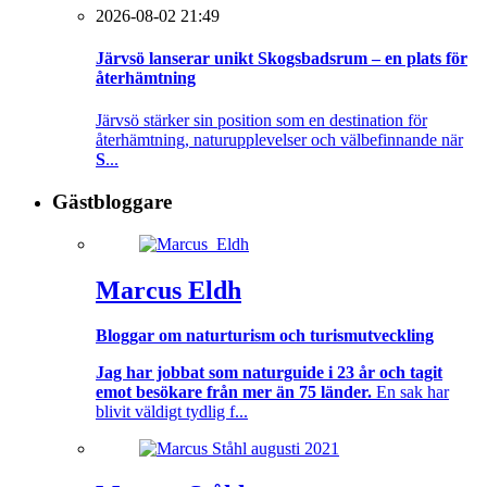
2026-08-02 21:49
Järvsö lanserar unikt Skogsbadsrum – en plats för
återhämtning
Järvsö stärker sin position som en destination för
återhämtning, naturupplevelser och välbefinnande när
S
...
Gästbloggare
Marcus Eldh
Bloggar om naturturism och turismutveckling
Jag har jobbat som naturguide i 23 år och tagit
emot besökare från mer än 75 länder.
En sak har
blivit väldigt tydlig f...