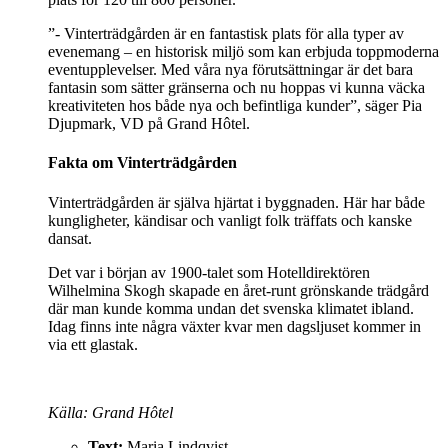
”- Vinterträdgården är en fantastisk plats för alla typer av
evenemang – en historisk miljö som kan erbjuda toppmoderna
eventupplevelser. Med våra nya förutsättningar är det bara
fantasin som sätter gränserna och nu hoppas vi kunna väcka
kreativiteten hos både nya och befintliga kunder”, säger Pia
Djupmark, VD på Grand Hôtel.
Fakta om Vinterträdgården
Vinterträdgården är själva hjärtat i byggnaden. Här har både
kungligheter, kändisar och vanligt folk träffats och kanske
dansat.
Det var i början av 1900-talet som Hotelldirektören
Wilhelmina Skogh skapade en året-runt grönskande trädgård
där man kunde komma undan det svenska klimatet ibland.
Idag finns inte några växter kvar men dagsljuset kommer in
via ett glastak.
Källa: Grand Hôtel
Text:
Maria Lindqvist