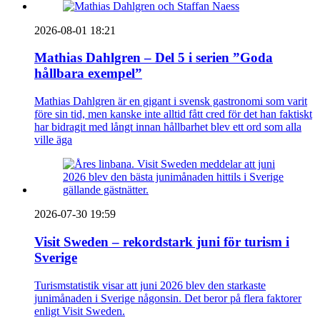
2026-08-01 18:21
Mathias Dahlgren – Del 5 i serien ”Goda
hållbara exempel”
Mathias Dahlgren är en gigant i svensk gastronomi som varit
före sin tid, men kanske inte alltid fått cred för det han faktiskt
har bidragit med långt innan hållbarhet blev ett ord som alla
ville äga
2026-07-30 19:59
Visit Sweden – rekordstark juni för turism i
Sverige
Turismstatistik visar att juni 2026 blev den starkaste
junimånaden i Sverige någonsin. Det beror på flera faktorer
enligt Visit Sweden.