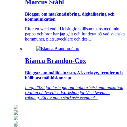
Marcus Ståhl
Bloggar om marknadsföring, digitalisering och
kommunikation
Efter en weekend i Helsingfors tillsammans med min
pappa och bror har jag gått och funderat på vad svenska
kommuner, platsutvecklare och des...
Bianca Brandon-Cox
Bloggar om måltidsturism, AI-verktyg, trender och
hållbara måltidskoncept
I maj 2022 föreläste jag om hållbarhetskommunikation
i Falun på Swedish Workshop för Visit Swedens
räkning. Ett av mina starkaste exempel
...