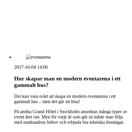
vecka 20 2026
HOUSE OF PEOPLE söker MICE säljare och
Bokning & Säljkoordinator
RSS
Prenumerera på nyhetsbrevet
2017-10-04 14:00
Hur skapar man en modern eventarena i ett
gammalt hus?
Det kan vara svårt att skapa en modern eventarena i ett
gammalt hus – men det går att lösa!
På anrika Grand Hôtel i Stockholm anordnas många typer av
event året om. Men för varje år som går så måste man följa
med marknadens behov och erbjuda bra tekniska lösningar.