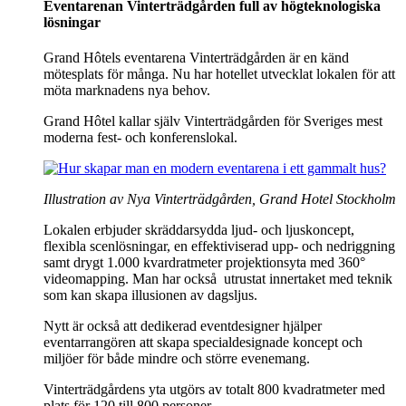
Eventarenan Vinterträdgården full av högteknologiska
lösningar
Grand Hôtels eventarena Vinterträdgården är en känd
mötesplats för många. Nu har hotellet utvecklat lokalen för att
möta marknadens nya behov.
Grand Hôtel kallar själv Vinterträdgården för Sveriges mest
moderna fest- och konferenslokal.
Illustration av Nya Vinterträdgården, Grand Hotel Stockholm
Lokalen erbjuder skräddarsydda ljud- och ljuskoncept,
flexibla scenlösningar, en effektiviserad upp- och nedriggning
samt drygt 1.000 kvardratmeter projektionsyta med 360°
videomapping. Man har också utrustat innertaket med teknik
som kan skapa illusionen av dagsljus.
Nytt är också att dedikerad eventdesigner hjälper
eventarrangören att skapa specialdesignade koncept och
miljöer för både mindre och större evenemang.
Vinterträdgårdens yta utgörs av totalt 800 kvadratmeter med
plats för 120 till 800 personer.