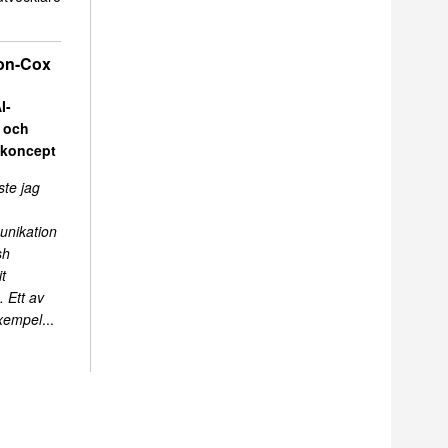
on-Cox
I-
r och
skoncept
ste jag
unikation
sh
t
 Ett av
exempel
...