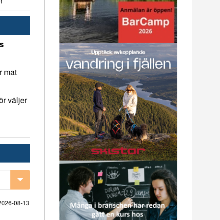
r
ns
r mat
r väljer
2026-08-13