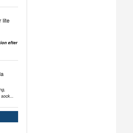
 lite
ion efter
da
ng,
 sock
...