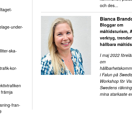
och des...
ltaget-
Bianca Brand
Bloggar om
telage-under-
måltidsturism, A
verktyg, trende
hållbara måltid
iter-ska-
I maj 2022 förelä
om
hållbarhetskomm
rafik-kor-
i Falun på Swedi
Workshop för Visi
ktivtrafiken
Swedens räkning.
 främja
mina starkaste 
sning-fran-
9