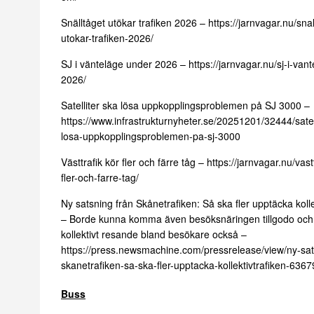
Snälltåget utökar trafiken 2026 –
https://jarnvagar.nu/snal
utokar-trafiken-2026/
SJ i vänteläge under 2026 –
https://jarnvagar.nu/sj-i-van
2026/
Satelliter ska lösa uppkopplingsproblemen på SJ 3000 –
https://www.infrastrukturnyheter.se/20251201/32444/satell
losa-uppkopplingsproblemen-pa-sj-3000
Västtrafik kör fler och färre tåg –
https://jarnvagar.nu/vastt
fler-och-farre-tag/
Ny satsning från Skånetrafiken: Så ska fler upptäcka kolle
– Borde kunna komma även besöksnäringen tillgodo och
kollektivt resande bland besökare också –
https://press.newsmachine.com/pressrelease/view/ny-sat
skanetrafiken-sa-ska-fler-upptacka-kollektivtrafiken-6367
Buss