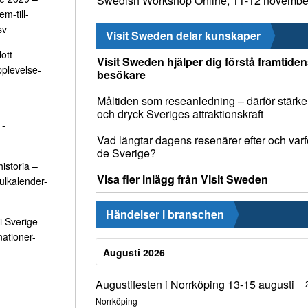
Swedish Workshop Online, 11-12 novembe
m-till-
sv
Visit Sweden delar kunskaper
ott –
Visit Sweden hjälper dig förstå framtide
pplevelse-
besökare
Måltiden som reseanledning – därför stärke
och dryck Sveriges attraktionskraft
1-
Vad längtar dagens resenärer efter och varfö
de Sverige?
istoria –
Visa fler inlägg från Visit Sweden
julkalender-
Händelser i branschen
i Sverige –
nationer-
Augusti 2026
Augustifesten i Norrköping 13-15 augusti
Norrköping