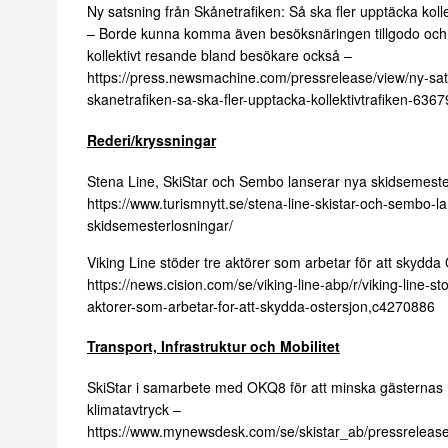
Ny satsning från Skånetrafiken: Så ska fler upptäcka kolle
– Borde kunna komma även besöksnäringen tillgodo och
kollektivt resande bland besökare också –
https://press.newsmachine.com/pressrelease/view/ny-sat
skanetrafiken-sa-ska-fler-upptacka-kollektivtrafiken-6367
Rederi/kryssningar
Stena Line, SkiStar och Sembo lanserar nya skidsemeste
https://www.turismnytt.se/stena-line-skistar-och-sembo-l
skidsemesterlosningar/
Viking Line stöder tre aktörer som arbetar för att skydda
https://news.cision.com/se/viking-line-abp/r/viking-line-sto
aktorer-som-arbetar-for-att-skydda-ostersjon,c4270886
Transport, Infrastruktur och Mobilitet
SkiStar i samarbete med OKQ8 för att minska gästernas
klimatavtryck –
https://www.mynewsdesk.com/se/skistar_ab/pressreleases