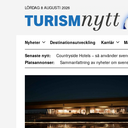
LÖRDAG 8 AUGUSTI 2026
Nyheter
Destinationsutveckling
Karriär
M
Senaste nytt:
Daftöland investerar 9 miljoner i ny att
Platsannonser: