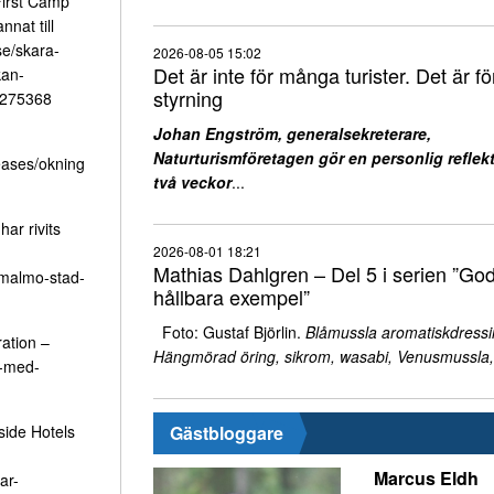
First Camp
nat till
se/skara-
2026-08-05 15:02
Det är inte för många turister. Det är för
kan-
styrning
4275368
Johan Engström, generalsekreterare,
Naturturismföretagen gör en personlig reflekt
eases/okning
två veckor
...
ar rivits
2026-08-01 18:21
Mathias Dahlgren – Del 5 i serien ”Go
-malmo-stad-
hållbara exempel”
Foto: Gustaf Björlin.
Blåmussla aromatiskdressi
ation –
Hängmörad öring, sikrom, wasabi, Venusmussla,
m-med-
side Hotels
Gästbloggare
Marcus Eldh
ar-