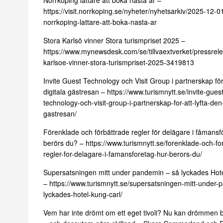
https://visit.norrkoping.se/nyheter/nyhetsarkiv/2025-12-0
norrkoping-lattare-att-boka-nasta-ar
Stora Karlsö vinner Stora turismpriset 2025 –
https://www.mynewsdesk.com/se/tillvaextverket/pressrele
karlsoe-vinner-stora-turismpriset-2025-3419813
Invite Guest Technology och Visit Group i partnerskap för 
digitala gästresan –
https://www.turismnytt.se/invite-guest
technology-och-visit-group-i-partnerskap-for-att-lyfta-den-
gastresan/
Förenklade och förbättrade regler för delägare i fåmansf
berörs du? –
https://www.turismnytt.se/forenklade-och-fo
regler-for-delagare-i-famansforetag-hur-berors-du/
Supersatsningen mitt under pandemin – så lyckades Hot
–
https://www.turismnytt.se/supersatsningen-mitt-under-
lyckades-hotel-kung-carl/
Vem har inte drömt om ett eget tivoli? Nu kan drömmen bl