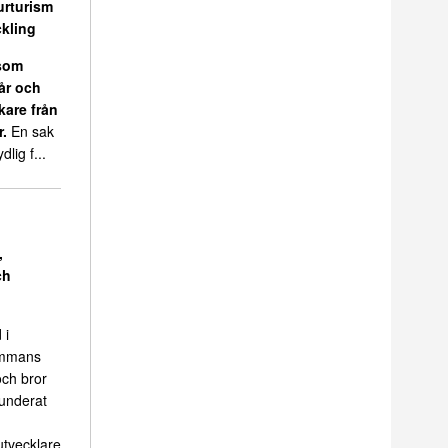
urturism
kling
 som
 år och
kare från
r.
En sak
dlig f...
,
ch
 i
sammans
ch bror
funderat
tvecklare