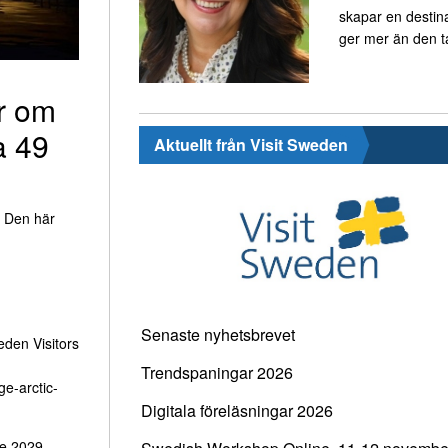
skapar en destin
ger mer än den t
r om
a 49
Aktuellt från Visit Sweden
. Den här
Senaste nyhetsbrevet
eden Visitors
Trendspaningar 2026
ge-arctic-
Digitala föreläsningar 2026
ge 2029 –