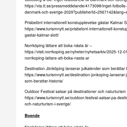
https://via.tt.se/pressmeddelande/4173098/inget-fotbolls-e
danmark-och-sverige-2029?publisherId=2567142&lang=
Prisbelönt internationell konstupplevelse gästar Kalmar Sl
https://www.turismnytt.se/prisbelont-internationell-konstu
gastar-kalmar-slott/
Norrköping lättare att boka nästa år –
https://visit.norrkoping.se/nyheter/nyhetsarkiv/2025-12-0
norrkoping-lattare-att-boka-nasta-ar
Destination Jönköping lanserar julkalender som berättar h
https://www.turismnytt.se/destination-jonkoping-lanserar-
som-berattar-historia/
Outdoor Festival satsar på destinationer och naturturism 
https://www.turismnytt.se/outdoor-festival-satsar-pa-desti
och-naturturism-i-sverige/
Boende
Norrköping lättare att boka nästa år –