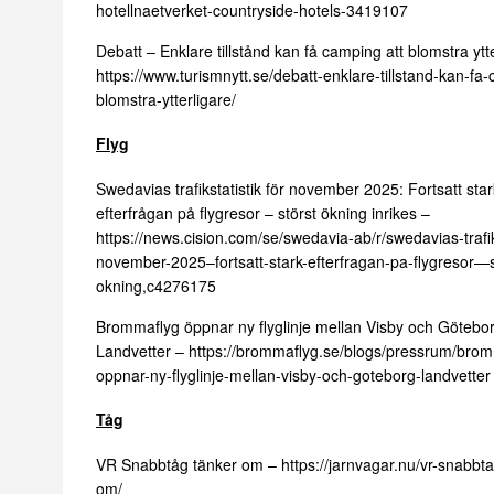
hotellnaetverket-countryside-hotels-3419107
Debatt – Enklare tillstånd kan få camping att blomstra ytt
https://www.turismnytt.se/debatt-enklare-tillstand-kan-fa
blomstra-ytterligare/
Flyg
Swedavias trafikstatistik för november 2025: Fortsatt star
efterfrågan på flygresor – störst ökning inrikes –
https://news.cision.com/se/swedavia-ab/r/swedavias-trafiks
november-2025–fortsatt-stark-efterfragan-pa-flygresor—s
okning,c4276175
Brommaflyg öppnar ny flyglinje mellan Visby och Götebo
Landvetter –
https://brommaflyg.se/blogs/pressrum/brom
oppnar-ny-flyglinje-mellan-visby-och-goteborg-landvetter
Tåg
VR Snabbtåg tänker om –
https://jarnvagar.nu/vr-snabbt
om/