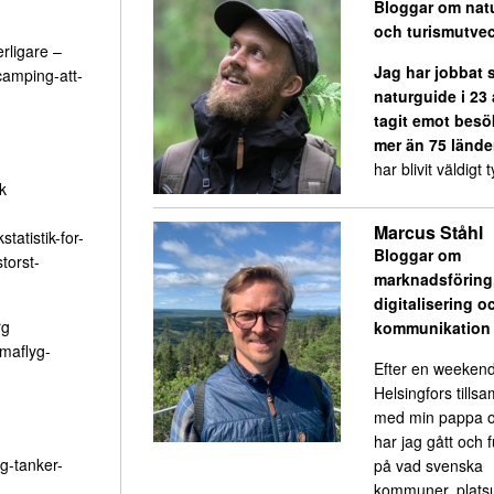
Bloggar om nat
och turismutvec
erligare –
Jag har jobbat
-camping-att-
naturguide i 23
tagit emot besö
mer än 75 lände
har blivit väldigt ty
k
Marcus Ståhl
tatistik-for-
Bloggar om
torst-
marknadsföring
digitalisering o
rg
kommunikation
maflyg-
Efter en weekend
Helsingfors till
med min pappa o
har jag gått och 
ag-tanker-
på vad svenska
kommuner, platsu