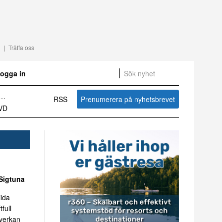
Träffa oss
ogga in
RSS
Prenumerera på nyhetsbrevet
Sammanfattning av nyheter om svensk besöksnäring vecka 27 2026
Sigtuna
ilda
tfull
mverkan