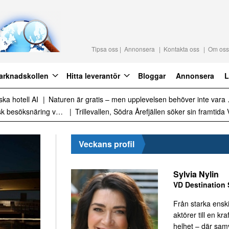
Tipsa oss
Annonsera
Kontakta oss
Om oss
arknadskollen
Hitta leverantör
Bloggar
Annonsera
L
raktion 2027
Det är inte för många turister. Det är för lite styrning
Sammanfattning av nyheter om svensk besöksnäring vecka 28 2026
Veckans profil
Sylvia Nylin
VD Destination 
Från starka ensk
aktörer till en kraf
helhet – där sa