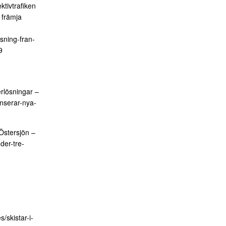
ktivtrafiken
 främja
sning-fran-
9
rlösningar –
anserar-nya-
 Östersjön –
der-tre-
/skistar-i-