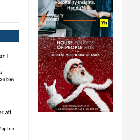
sm i
nu
026 blev
r att
äppt en