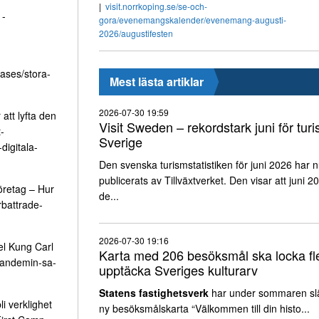
visit.norrkoping.se/se-och-
1-
gora/evenemangskalender/evenemang-augusti-
2026/augustifesten
ases/stora-
Mest lästa artiklar
2026-07-30 19:59
att lyfta den
Visit Sweden – rekordstark juni för turi
-
Sverige
digitala-
Den svenska turismstatistiken för juni 2026 har 
publicerats av Tillväxtverket. Den visar att juni 2
öretag – Hur
de...
rbattrade-
2026-07-30 19:16
el Kung Carl
Karta med 206 besöksmål ska locka fle
pandemin-sa-
upptäcka Sveriges kulturarv
Statens fastighetsverk
har under sommaren sl
i verklighet
ny besöksmålskarta “Välkommen till din histo...