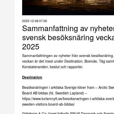
2025-12-08 07:06
Sammanfattning av nyhete
svensk besöksnäring veck
2025
Sammanfattningen av nyheter från svensk besöksnäring
veckan är det mest under Destination, Boende, Tåg samt
Konstateranden, beslut och rapporter.
Destination
Besöksnäringen i arktiska Sverige kliver fram – Arctic Sw
Board AB bildas (fd. Swedish Lapland) –
https://www.turismnytt.se/besoksnaringen-i-arktiska-sveri
sweden-visitors-board-ab-bildas/
Göteborg & Co: Inget fotbolls-EM till Danmark och Sveri