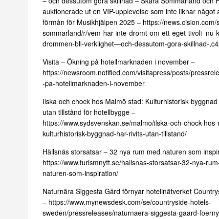
– och dessutom göra skillnad – Skara Sommarland och 
auktionerade ut en VIP-upplevelse som inte liknar något an
förmån för Musikhjälpen 2025 –
https://news.cision.com/
sommarland/r/vem-har-inte-dromt-om-ett-eget-tivoli–nu-
drommen-bli-verklighet—och-dessutom-gora-skillnad-,c
Visita – Ökning på hotellmarknaden i november –
https://newsroom.notified.com/visitapress/posts/pressrel
-pa-hotellmarknaden-i-november
Ilska och chock hos Malmö stad: Kulturhistorisk byggnad h
utan tillstånd för hotellbygge –
https://www.sydsvenskan.se/malmo/ilska-och-chock-hos
kulturhistorisk-byggnad-har-rivits-utan-tillstand/
Hällsnäs storsatsar – 32 nya rum med naturen som inspir
https://www.turismnytt.se/hallsnas-storsatsar-32-nya-ru
naturen-som-inspiration/
Naturnära Siggesta Gård förnyar hotellnätverket Country
–
https://www.mynewsdesk.com/se/countryside-hotels-
sweden/pressreleases/naturnaera-siggesta-gaard-foerny