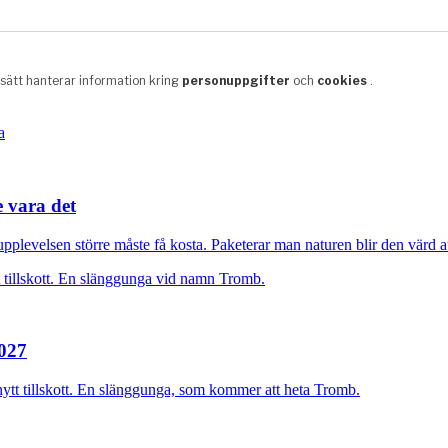
e vara det
plevelsen större måste få kosta. Paketerar man naturen blir den värd at
2027
nytt tillskott. En slänggunga, som kommer att heta Tromb.