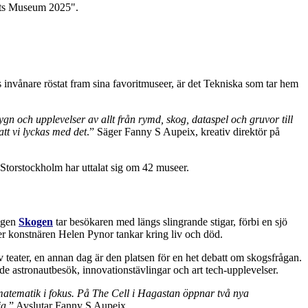
s invånare röstat fram sina favoritmuseer, är det Tekniska som tar hem
ygn och upplevelser av allt från rymd, skog, dataspel och gruvor till
att vi lyckas med det
.” Säger Fanny S Aupeix, kreativ direktör på
Storstockholm har uttalat sig om 42 museer.
ingen
Skogen
tar besökaren med längs slingrande stigar, förbi en sjö
ker konstnären Helen Pynor tankar kring liv och död.
 teater, en annan dag är den platsen för en het debatt om skogsfrågan.
de astronautbesök, innovationstävlingar och art tech-upplevelser.
d matematik i fokus. På The Cell i Hagastan öppnar två nya
ia
.” Avslutar Fanny S Aupeix.