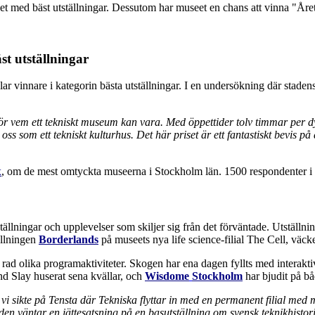
t utställningar
ar vinnare i kategorin bästa utställningar. I en undersökning där staden
h för vem ett tekniskt museum kan vara. Med öppettider tolv timmar per d
s som ett tekniskt kulturhus. Det här priset är ett fantastiskt bevis på 
x
, om de mest omtyckta museerna i Stockholm län. 1500 respondenter i 
ällningar och upplevelser som skiljer sig från det förväntade. Utställn
ällningen
Borderlands
på museets nya life science-filial The Cell, väc
rad olika programaktiviteter. Skogen har ena dagen fyllts med interaktiv
d Slay huserat sena kvällar, och
Wisdome
Stockholm
har bjudit på bå
r vi sikte på Tensta där Tekniska flyttar in med en permanent filial me
n väntar en jättesatsning på en basutställning om svensk teknikhistor