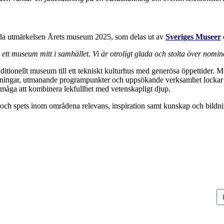
llda utmärkelsen Årets museum 2025, som delas ut av
Sveriges Museer
a ett museum mitt i samhället. Vi är otroligt glada och stolta över nomi
ditionellt museum till ett tekniskt kulturhus med generösa öppettider. Mus
llningar, utmanande programpunkter och uppsökande verksamhet lockar b
måga att kombinera lekfullhet med vetenskapligt djup.
tet och spets inom områdena relevans, inspiration samt kunskap och bild