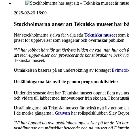
2025-02-20 16:00
Stockholmarna anser att Tekniska museet har bäs
När stockholmarna själva får välja står
Tekniska museet
som kl
priset för upplevelser som engagerar och överraskar publiken.
“
Vi har jobbat hårt för att förflytta bilden av vad, när, hur oc
art tech-upplevelser och provocerande konst brukar vi beskriva os
Tekniska museet.
Utmärkelsen baseras på en undersökning av företaget
Evimetri
Utställningarna får nytt liv genom programaktiviteter
Under det senaste året har Tekniska museet öppnat flera nya utst
och vidare till labbet med innovationer från skogen. I konstutst
Utställningarna på Tekniska museet får också nytt liv genom en 
I de mörka gångarna i
Gruvan
har rollspelsklubben Slay Beyon
“
Vi har öppnat tio nya utställningsupplevelser på tre år. Nu ha
utställningar om mänskligt beteende och på museet på Djurgårde