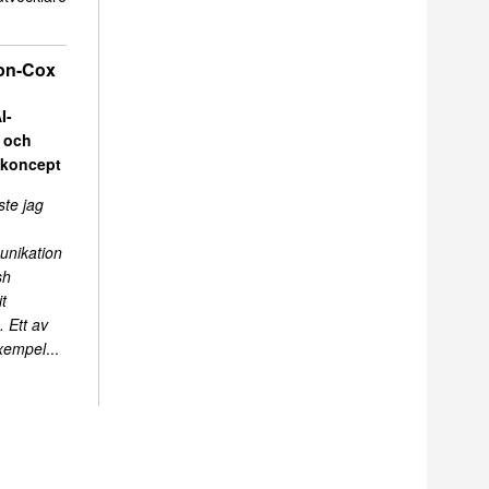
on-Cox
I-
r och
skoncept
ste jag
unikation
sh
t
 Ett av
exempel
...