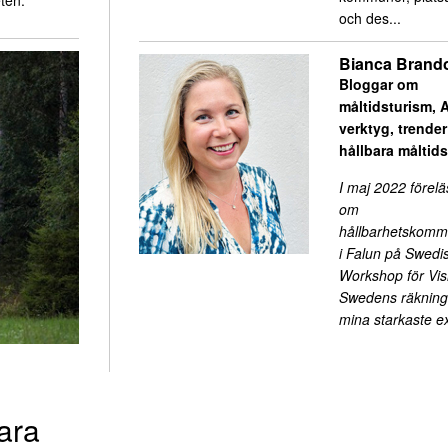
ten.
och des...
Bianca Brand
Bloggar om
måltidsturism, A
verktyg, trende
hållbara måltid
I maj 2022 förelä
om
hållbarhetskomm
i Falun på Swedi
Workshop för Visi
Swedens räkning.
mina starkaste 
ara