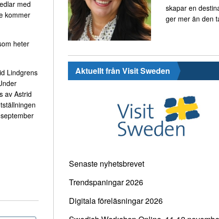
sedlar med
skapar en destin
ige kommer
ger mer än den t
 som heter
Aktuellt från Visit Sweden
rid Lindgrens
 Under
 av Astrid
tställningen
7 september
Senaste nyhetsbrevet
Trendspaningar 2026
Digitala föreläsningar 2026