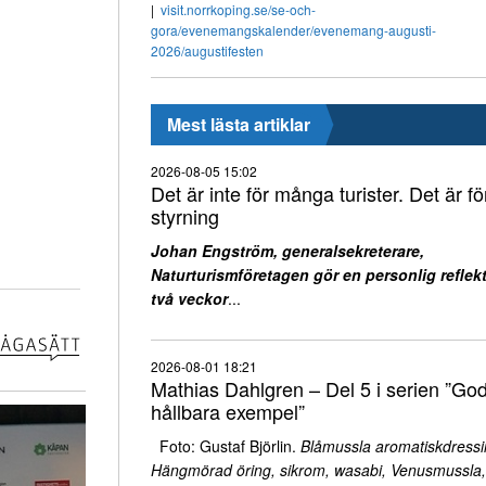
visit.norrkoping.se/se-och-
gora/evenemangskalender/evenemang-augusti-
2026/augustifesten
Mest lästa artiklar
2026-08-05 15:02
Det är inte för många turister. Det är för
styrning
Johan Engström, generalsekreterare,
Naturturismföretagen gör en personlig reflekt
två veckor
...
2026-08-01 18:21
Mathias Dahlgren – Del 5 i serien ”Go
hållbara exempel”
Foto: Gustaf Björlin.
Blåmussla aromatiskdressi
Hängmörad öring, sikrom, wasabi, Venusmussla,