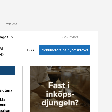
Träffa oss
ogga in
7
RSS
Prenumerera på nyhetsbrevet
Sammanfattning av nyheter om svensk besöksnäring vecka 27 2026
Sigtuna
ilda
tfull
mverkan