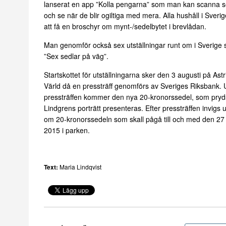
lanserat en app ”Kolla pengarna” som man kan scanna 
och se när de blir ogiltiga med mera. Alla hushåll i Sver
att få en broschyr om mynt-/sedelbytet i brevlådan.
Man genomför också sex utställningar runt om i Sverige
”Sex sedlar på väg”.
Startskottet för utställningarna sker den 3 augusti på Ast
Värld då en pressträff genomförs av Sveriges Riksbank.
pressträffen kommer den nya 20-kronorssedel, som pryds
Lindgrens porträtt presenteras. Efter pressträffen invigs u
om 20-kronorssedeln som skall pågå till och med den 2
2015 i parken.
Text:
Maria Lindqvist