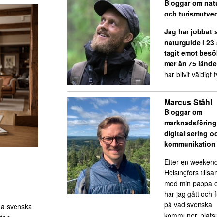
Bloggar om nat
och turismutvec
Jag har jobbat
naturguide i 23
tagit emot besö
mer än 75 lände
har blivit väldigt ty
Marcus Ståhl
Bloggar om
marknadsföring
digitalisering o
kommunikation
Efter en weekend
Helsingfors till
med min pappa o
har jag gått och 
på vad svenska
ga svenska
kommuner, platsu