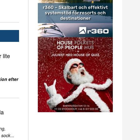
 lite
ion efter
da
ng,
 sock
...