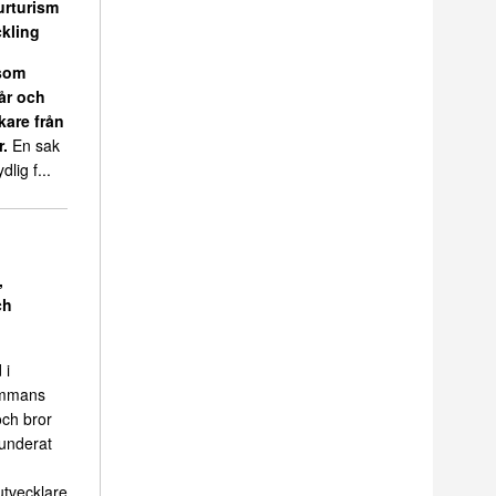
urturism
kling
 som
 år och
kare från
r.
En sak
dlig f...
,
ch
 i
sammans
ch bror
funderat
tvecklare