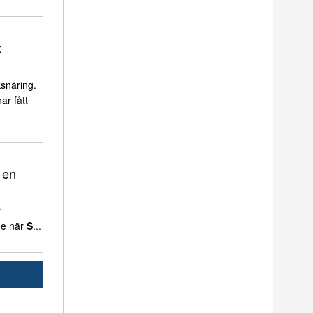
k
snäring.
ar fått
 en
r
de när
S
...