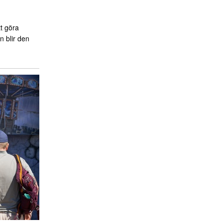
t göra
n blir den