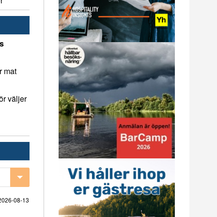
r
ns
r mat
r väljer
2026-08-13