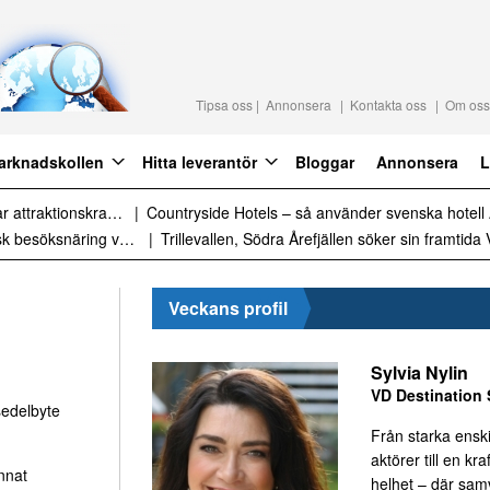
Tipsa oss
Annonsera
Kontakta oss
Om oss
arknadskollen
Hitta leverantör
Bloggar
Annonsera
L
Naturen är gratis – men upplevelsen behöver inte vara det
Daftöland investerar 9 miljoner i ny attraktion 202
Sammanfattning av nyheter om svensk besöksnäring vecka 28 2026
Veckans profil
Sylvia Nylin
VD Destination 
sedelbyte
Från starka ensk
aktörer till en kraf
nnat
helhet – där sa