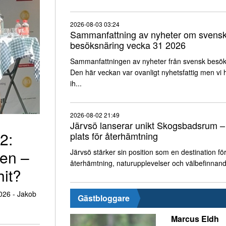
2026-08-03 03:24
Sammanfattning av nyheter om svens
besöksnäring vecka 31 2026
Sammanfattningen av nyheter från svensk besök
Den här veckan var ovanligt nyhetsfattig men vi h
ih...
2026-08-02 21:49
Järvsö lanserar unikt Skogsbadsrum –
2:
plats för återhämtning
ten –
Järvsö stärker sin position som en destination fö
återhämtning, naturupplevelser och välbefinnan
hit?
026 - Jakob
Gästbloggare
Marcus Eldh