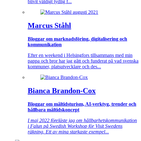
blivit väldigt tydlig f...
Marcus Ståhl
Bloggar om marknadsföring, digitalisering och
kommunikation
Efter en weekend i Helsingfors tillsammans med min
pappa och bror har jag gått och funderat på vad svenska
kommuner, platsutvecklare och des...
Bianca Brandon-Cox
Bloggar om måltidsturism, AI-verktyg, trender och
hållbara måltidskoncept
I maj 2022 föreläste jag om hållbarhetskommunikation
i Falun på Swedish Workshop för Visit Swedens
räkning. Ett av mina starkaste exempel
...