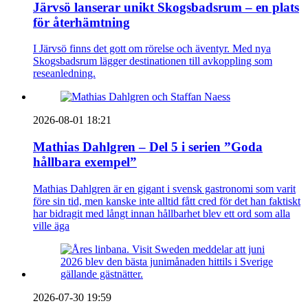
Järvsö lanserar unikt Skogsbadsrum – en plats
för återhämtning
I Järvsö finns det gott om rörelse och äventyr. Med nya
Skogsbadsrum lägger destinationen till avkoppling som
reseanledning.
2026-08-01 18:21
Mathias Dahlgren – Del 5 i serien ”Goda
hållbara exempel”
Mathias Dahlgren är en gigant i svensk gastronomi som varit
före sin tid, men kanske inte alltid fått cred för det han faktiskt
har bidragit med långt innan hållbarhet blev ett ord som alla
ville äga
2026-07-30 19:59