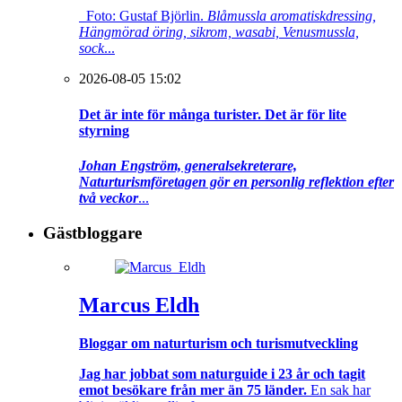
Foto: Gustaf Björlin.
Blåmussla aromatiskdressing,
Hängmörad öring, sikrom, wasabi, Venusmussla,
sock
...
2026-08-05 15:02
Det är inte för många turister. Det är för lite
styrning
Johan Engström, generalsekreterare,
Naturturismföretagen gör en personlig reflektion efter
två veckor
...
Gästbloggare
Marcus Eldh
Bloggar om naturturism och turismutveckling
Jag har jobbat som naturguide i 23 år och tagit
emot besökare från mer än 75 länder.
En sak har