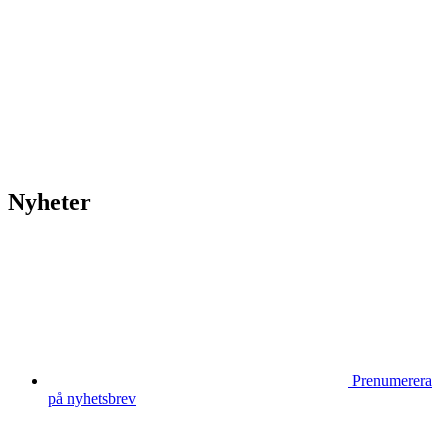
vecka 20 2026
HOUSE OF PEOPLE söker MICE säljare och
Bokning & Säljkoordinator
RSS
Prenumerera på nyhetsbrevet
Nyheter
Prenumerera
på nyhetsbrev