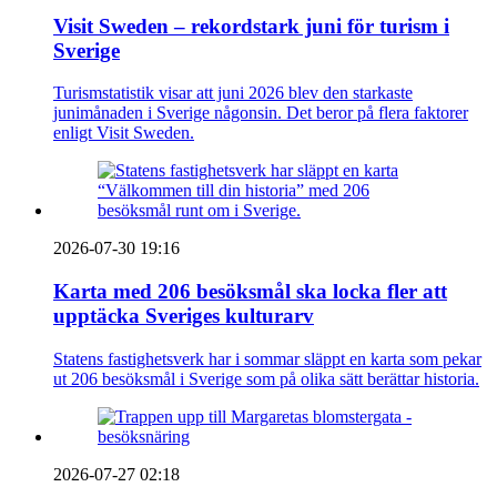
Visit Sweden – rekordstark juni för turism i
Sverige
Turismstatistik visar att juni 2026 blev den starkaste
junimånaden i Sverige någonsin. Det beror på flera faktorer
enligt Visit Sweden.
2026-07-30 19:16
Karta med 206 besöksmål ska locka fler att
upptäcka Sveriges kulturarv
Statens fastighetsverk har i sommar släppt en karta som pekar
ut 206 besöksmål i Sverige som på olika sätt berättar historia.
2026-07-27 02:18