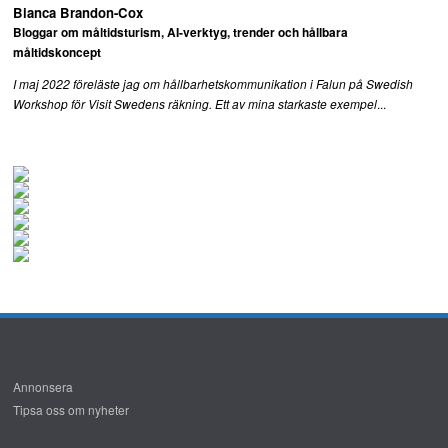
Bianca Brandon-Cox
Bloggar om måltidsturism, AI-verktyg, trender och hållbara
måltidskoncept
I maj 2022 föreläste jag om hållbarhetskommunikation i Falun på Swedish
...
Workshop för Visit Swedens räkning. Ett av mina starkaste exempel
Annonsera
Tipsa oss om nyheter