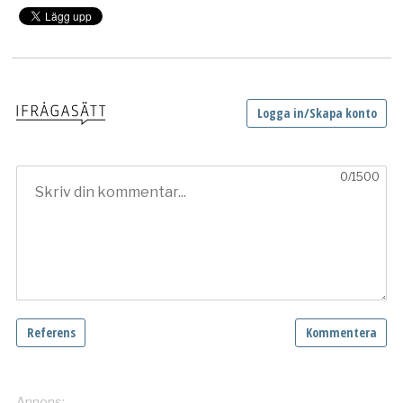
Bloggar
Debatt
Evenemang
Finansiering
Filmer / Podcasts
Hållbarhet
Intervjuer turismprofiler
Marknadsföring
Pågående byggprojekt