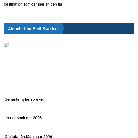
destination som ger mer än den tar
Aktuellt från Visit Sweden
Senaste nyhetsbrevet
Trendspaningar 2026
Digitala föreläsningar 2026