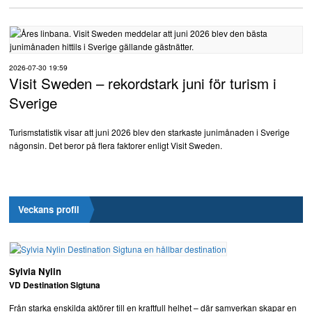
2026-07-30 19:59
Visit Sweden – rekordstark juni för turism i
Sverige
Turismstatistik visar att juni 2026 blev den starkaste junimånaden i Sverige
någonsin. Det beror på flera faktorer enligt Visit Sweden.
Veckans profil
Sylvia Nylin
VD Destination Sigtuna
Från starka enskilda aktörer till en kraftfull helhet – där samverkan skapar en