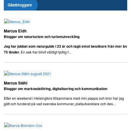
Gästbloggare
Marcus Eldh
Bloggar om naturturism och turismutveckling
Jag har jobbat som naturguide i 23 år och tagit emot besökare från mer än
En sak har blivit väldigt tydlig f...
75 länder.
Marcus Ståhl
Bloggar om marknadsföring, digitalisering och kommunikation
Efter en weekend i Helsingfors tillsammans med min pappa och bror har jag
gått och funderat på vad svenska kommuner, platsutvecklare och des...