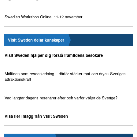
Swedish Workshop Online, 11-12 november
Visit Sweden delar kunskaper
Visit Sweden hjälper dig förstå framtidens besökare
Måltiden som reseanledning – därför stärker mat och dryck Sveriges
attraktionskraft
Vad längtar dagens resenärer efter och varför väljer de Sverige?
Visa fler inlägg från Visit Sweden