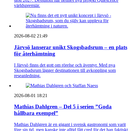
slott 2027. Dessutom har hennes nya projekt Quiescence
världspremiär.
2026-08-02 21:49
Järvsö lanserar unikt Skogsbadsrum – en plats
för återhämtning
I Järvsö finns det gott om rörelse och äventyr. Med nya
Skogsbadsrum lägger destinationen till avkoppling som
reseanledning.
2026-08-01 18:21
Mathias Dahlgren – Del 5 i serien ”Goda
hållbara exempel”
Mathias Dahlgren är en gigant i svensk gastronomi som varit
före sin tid, men kanske inte alltid fått cred för det han faktiskt