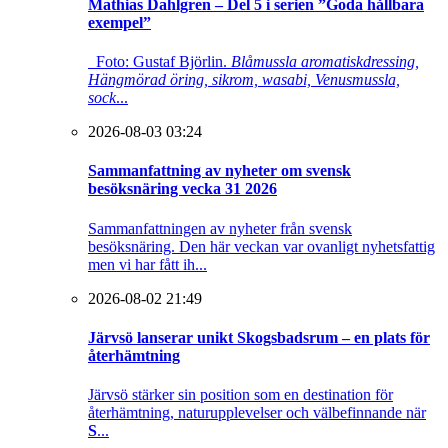
Mathias Dahlgren – Del 5 i serien ”Goda hållbara
exempel”
Foto: Gustaf Björlin.
Blåmussla aromatiskdressing,
Hängmörad öring, sikrom, wasabi, Venusmussla,
sock
...
2026-08-03 03:24
Sammanfattning av nyheter om svensk
besöksnäring vecka 31 2026
Sammanfattningen av nyheter från svensk
besöksnäring. Den här veckan var ovanligt nyhetsfattig
men vi har fått ih...
2026-08-02 21:49
Järvsö lanserar unikt Skogsbadsrum – en plats för
återhämtning
Järvsö stärker sin position som en destination för
återhämtning, naturupplevelser och välbefinnande när
S
...