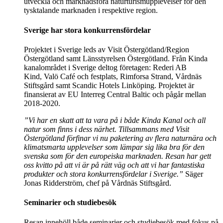
utveckla och marknadsföra naturturismupplevelser för den
tysktalande marknaden i respektive region.
Sverige har stora konkurrensfördelar
Projektet i Sverige leds av Visit Östergötland/Region
Östergötland samt Länsstyrelsen Östergötland. Från Kinda
kanalområdet i Sverige deltog företagen: Rederi AB
Kind, Valö Café och festplats, Rimforsa Strand, Vårdnäs
Stiftsgård samt Scandic Hotels Linköping. Projektet är
finansierat av EU Interreg Central Baltic och pågår mellan
2018-2020.
”Vi har en skatt att ta vara på i både Kinda Kanal och all
natur som finns i dess närhet. Tillsammans med Visit
Östergötland förfinar vi nu paketering av flera naturnära och
klimatsmarta upplevelser som lämpar sig lika bra för den
svenska som för den europeiska marknaden. Resan har gett
oss kvitto på att vi är på rätt väg och att vi har fantastiska
produkter och stora konkurrensfördelar i Sverige.”
Säger
Jonas Ridderström, chef på Vårdnäs Stiftsgård.
Seminarier och studiebesök
Resan innehöll både seminarier och studiebesök med fokus på