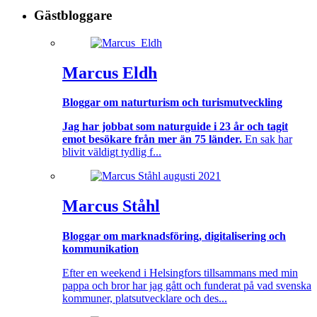
Gästbloggare
Marcus Eldh
Bloggar om naturturism och turismutveckling
Jag har jobbat som naturguide i 23 år och tagit
emot besökare från mer än 75 länder.
En sak har
blivit väldigt tydlig f...
Marcus Ståhl
Bloggar om marknadsföring, digitalisering och
kommunikation
Efter en weekend i Helsingfors tillsammans med min
pappa och bror har jag gått och funderat på vad svenska
kommuner, platsutvecklare och des...