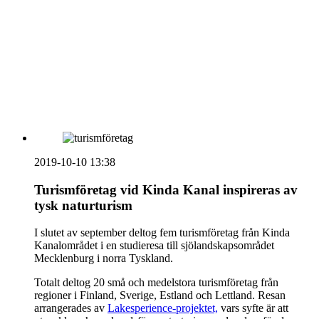
vecka 20 2026
HOUSE OF PEOPLE söker MICE säljare och
Bokning & Säljkoordinator
RSS
Prenumerera på nyhetsbrevet
2019-10-10 13:38
Turismföretag vid Kinda Kanal inspireras av
tysk naturturism
I slutet av september deltog fem turismföretag från Kinda
Kanalområdet i en studieresa till sjölandskapsområdet
Mecklenburg i norra Tyskland.
Totalt deltog 20 små och medelstora turismföretag från
regioner i Finland, Sverige, Estland och Lettland. Resan
arrangerades av
Lakesperience-projektet,
vars syfte är att