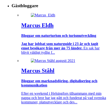
Gästbloggare
Marcus Eldh
Bloggar om naturturism och turismutveckling
Jag har jobbat som naturguide i 23 år och tagit
emot besökare från mer än 75 länder.
En sak har
blivit väldigt tydlig f...
Marcus Ståhl
Bloggar om marknadsföring, digitalisering och
kommunikation
Efter en weekend i Helsingfors tillsammans med min
pappa och bror har jag gått och funderat på vad svenska
kommuner, platsutvecklare och des...