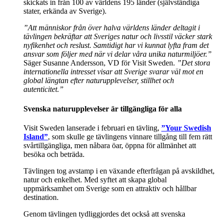
skickats in från 100 av världens 195 länder (självständiga
stater, erkända av Sverige).
”Att människor från över halva världens länder deltagit i
tävlingen bekräftar att Sveriges natur och livsstil väcker stark
nyfikenhet och reslust. Samtidigt har vi kunnat lyfta fram det
ansvar som följer med när vi delar våra unika naturmiljöer.”
Säger Susanne Andersson, VD för Visit Sweden.
”Det stora
internationella intresset visar att Sverige svarar väl mot en
global längtan efter naturupplevelser, stillhet och
autenticitet.”
Svenska naturupplevelser är tillgängliga för alla
Visit Sweden lanserade i februari en tävling,
”Your Swedish
Island”
, som skulle ge tävlingens vinnare tillgång till fem rätt
svårtillgängliga, men nåbara öar, öppna för allmänhet att
besöka och beträda.
Tävlingen tog avstamp i en växande efterfrågan på avskildhet,
natur och enkelhet. Med syftet att skapa global
uppmärksamhet om Sverige som en attraktiv och hållbar
destination.
Genom tävlingen tydliggjordes det också att svenska