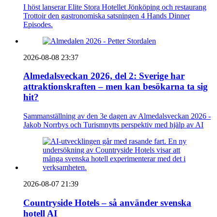
I höst lanserar Elite Stora Hotellet Jönköping och restaurang
Trottoir den gastronomiska satsningen 4 Hands Dinner
Episodes.
2026-08-08 23:37
Almedalsveckan 2026, del 2: Sverige har
attraktionskraften – men kan besökarna ta sig
hit?
Sammanställning av den 3e dagen av Almedalsveckan 2026 -
Jakob Norrbys och Turismnytts perspektiv med hjälp av AI
2026-08-07 21:39
Countryside Hotels – så använder svenska
hotell AI