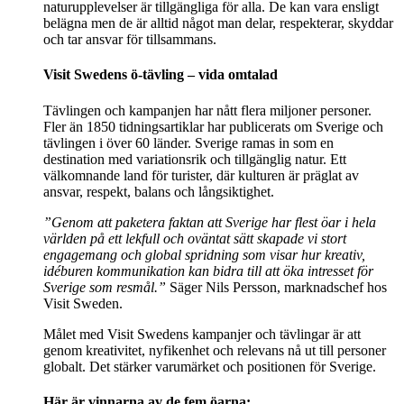
naturupplevelser är tillgängliga för alla. De kan vara ensligt
belägna men de är alltid något man delar, respekterar, skyddar
och tar ansvar för tillsammans.
Visit Swedens ö-tävling – vida omtalad
Tävlingen och kampanjen har nått flera miljoner personer.
Fler än 1850 tidningsartiklar har publicerats om Sverige och
tävlingen i över 60 länder. Sverige ramas in som en
destination med variationsrik och tillgänglig natur. Ett
välkomnande land för turister, där kulturen är präglat av
ansvar, respekt, balans och långsiktighet.​
”Genom att paketera faktan att Sverige har flest öar i hela
världen på ett lekfull och oväntat sätt skapade vi stort
engagemang och global spridning som visar hur kreativ,
idéburen kommunikation kan bidra till att öka intresset för
Sverige som resmål.”
Säger Nils Persson, marknadschef hos
Visit Sweden.
Målet med Visit Swedens kampanjer och tävlingar är att
genom kreativitet, nyfikenhet och relevans nå ut till personer
globalt. Det stärker varumärket och positionen för Sverige.
Här är vinnarna av de fem öarna: