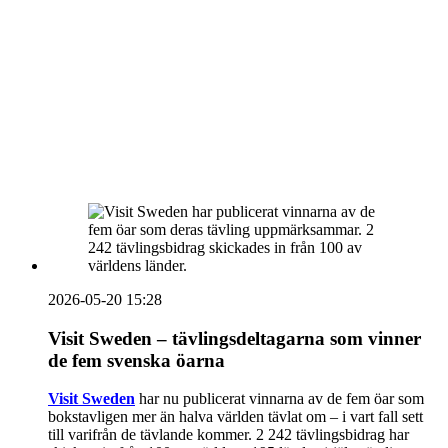
Sammanfattning av nyheter om svensk besöksnäring
vecka 20 2026
HOUSE OF PEOPLE söker MICE säljare och
Bokning & Säljkoordinator
RSS
Prenumerera på nyhetsbrevet
2026-05-20 15:28
Visit Sweden – tävlingsdeltagarna som vinner
de fem svenska öarna
Visit Sweden
har nu publicerat vinnarna av de fem öar som
bokstavligen mer än halva världen tävlat om – i vart fall sett
till varifrån de tävlande kommer. 2 242 tävlingsbidrag har