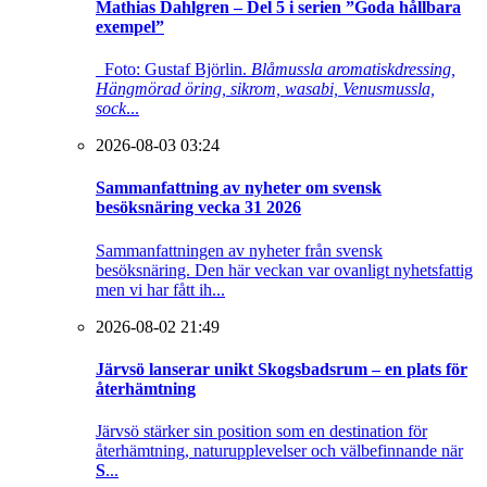
Mathias Dahlgren – Del 5 i serien ”Goda hållbara
exempel”
Foto: Gustaf Björlin.
Blåmussla aromatiskdressing,
Hängmörad öring, sikrom, wasabi, Venusmussla,
sock
...
2026-08-03 03:24
Sammanfattning av nyheter om svensk
besöksnäring vecka 31 2026
Sammanfattningen av nyheter från svensk
besöksnäring. Den här veckan var ovanligt nyhetsfattig
men vi har fått ih...
2026-08-02 21:49
Järvsö lanserar unikt Skogsbadsrum – en plats för
återhämtning
Järvsö stärker sin position som en destination för
återhämtning, naturupplevelser och välbefinnande när
S
...