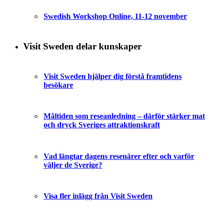
Swedish Workshop Online, 11-12 november
Visit Sweden delar kunskaper
Visit Sweden hjälper dig förstå framtidens
besökare
Måltiden som reseanledning – därför stärker mat
och dryck Sveriges attraktionskraft
Vad längtar dagens resenärer efter och varför
väljer de Sverige?
Visa fler inlägg från Visit Sweden