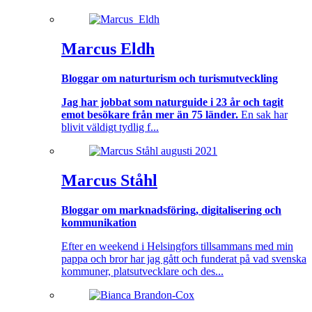
Marcus Eldh
Bloggar om naturturism och turismutveckling
Jag har jobbat som naturguide i 23 år och tagit
emot besökare från mer än 75 länder.
En sak har
blivit väldigt tydlig f...
Marcus Ståhl
Bloggar om marknadsföring, digitalisering och
kommunikation
Efter en weekend i Helsingfors tillsammans med min
pappa och bror har jag gått och funderat på vad svenska
kommuner, platsutvecklare och des...