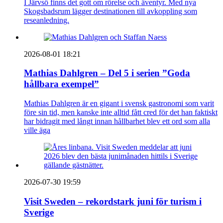
I Järvsö finns det gott om rörelse och äventyr. Med nya
Skogsbadsrum lägger destinationen till avkoppling som
reseanledning.
2026-08-01 18:21
Mathias Dahlgren – Del 5 i serien ”Goda
hållbara exempel”
Mathias Dahlgren är en gigant i svensk gastronomi som varit
före sin tid, men kanske inte alltid fått cred för det han faktiskt
har bidragit med långt innan hållbarhet blev ett ord som alla
ville äga
2026-07-30 19:59
Visit Sweden – rekordstark juni för turism i
Sverige