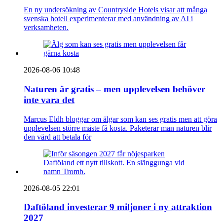
En ny undersökning av Countryside Hotels visar att många
svenska hotell experimenterar med användning av AI i
verksamheten.
2026-08-06 10:48
Naturen är gratis – men upplevelsen behöver
inte vara det
Marcus Eldh bloggar om älgar som kan ses gratis men att göra
upplevelsen större måste få kosta. Paketerar man naturen blir
den värd att betala för
2026-08-05 22:01
Daftöland investerar 9 miljoner i ny attraktion
2027