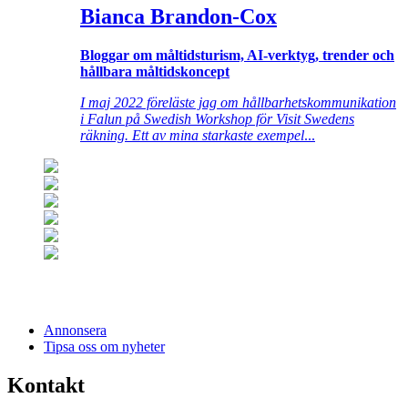
Bianca Brandon-Cox
Bloggar om måltidsturism, AI-verktyg, trender och
hållbara måltidskoncept
I maj 2022 föreläste jag om hållbarhetskommunikation
i Falun på Swedish Workshop för Visit Swedens
räkning. Ett av mina starkaste exempel
...
Annonsera
Tipsa oss om nyheter
Kontakt