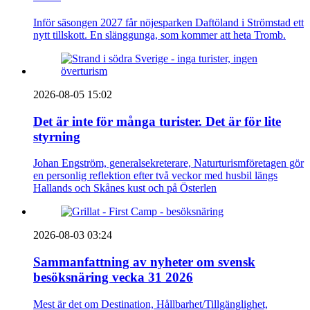
Inför säsongen 2027 får nöjesparken Daftöland i Strömstad ett
nytt tillskott. En slänggunga, som kommer att heta Tromb.
2026-08-05 15:02
Det är inte för många turister. Det är för lite
styrning
Johan Engström, generalsekreterare, Naturturismföretagen gör
en personlig reflektion efter två veckor med husbil längs
Hallands och Skånes kust och på Österlen
2026-08-03 03:24
Sammanfattning av nyheter om svensk
besöksnäring vecka 31 2026
Mest är det om Destination, Hållbarhet/Tillgänglighet,