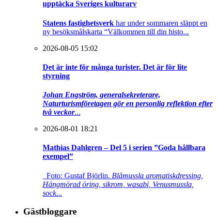
upptäcka Sveriges kulturarv
Statens fastighetsverk
har under sommaren släppt en
ny besöksmålskarta “Välkommen till din histo...
2026-08-05 15:02
Det är inte för många turister. Det är för lite
styrning
Johan Engström, generalsekreterare,
Naturturismföretagen gör en personlig reflektion efter
två veckor
...
2026-08-01 18:21
Mathias Dahlgren – Del 5 i serien ”Goda hållbara
exempel”
Foto: Gustaf Björlin.
Blåmussla aromatiskdressing,
Hängmörad öring, sikrom, wasabi, Venusmussla,
sock
...
Gästbloggare