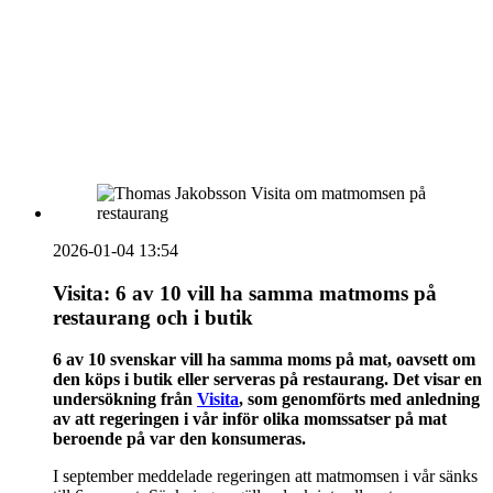
HOUSE OF PEOPLE söker MICE säljare och
Bokning & Säljkoordinator
RSS
Prenumerera på nyhetsbrevet
2026-01-04 13:54
Visita: 6 av 10 vill ha samma matmoms på
restaurang och i butik
6 av 10 svenskar vill ha samma moms på mat, oavsett om
den köps i butik eller serveras på restaurang. Det visar en
undersökning från
Visita
, som genomförts med anledning
av att regeringen i vår inför olika momssatser på mat
beroende på var den konsumeras.
I september meddelade regeringen att matmomsen i vår sänks