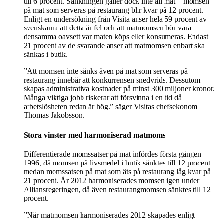
till 6 procent. Sänkningen gäller dock inte all mat – momsen
på mat som serveras på restaurang blir kvar på 12 procent.
Enligt en undersökning från Visita anser hela 59 procent av
svenskarna att detta är fel och att matmomsen bör vara
densamma oavsett var maten köps eller konsumeras. Endast
21 procent av de svarande anser att matmomsen enbart ska
sänkas i butik.
”Att momsen inte sänks även på mat som serveras på
restaurang innebär att konkurrensen snedvrids. Dessutom
skapas administrativa kostnader på minst 300 miljoner kronor.
Många viktiga jobb riskerar att försvinna i en tid då
arbetslösheten redan är hög.” säger Visitas chefsekonom
Thomas Jakobsson.
Stora vinster med harmoniserad matmoms
Differentierade momssatser på mat infördes första gången
1996, då momsen på livsmedel i butik sänktes till 12 procent
medan momssatsen på mat som äts på restaurang låg kvar på
21 procent. År 2012 harmoniserades momsen igen under
Alliansregeringen, då även restaurangmomsen sänktes till 12
procent.
”När matmomsen harmoniserades 2012 skapades enligt