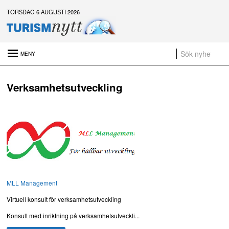
TORSDAG 6 AUGUSTI 2026
Senaste nytt:
Verksamhetsutveckling
Naturen är gratis – men upplevelsen behöver inte vara det
Platsannonser:
Sammanfattning av nyheter om svensk besöksnäring vecka 29 2026
a
t
MLL Management
Virtuell konsult för verksamhetsutveckling
Konsult med inriktning på verksamhetsutveckli...