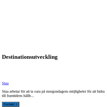
Vidbynäs Gård & Konferens söker efter en driven VD
Sammanfattning av nyheter om svensk besöksnäring
vecka 20 2026
HOUSE OF PEOPLE söker MICE säljare och
Bokning & Säljkoordinator
RSS
Prenumerera på nyhetsbrevet
Destinationsutveckling
Stua
Stua arbetar för att ta vara på morgondagens möjligheter för att bidra
till framtidens hållb...
Kontakt >