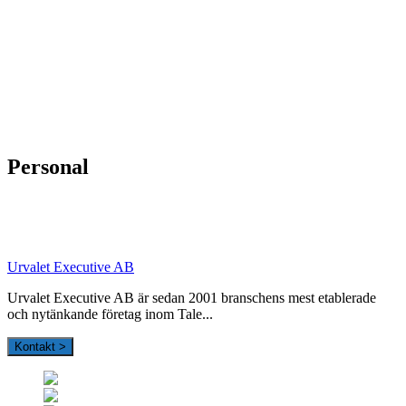
HOUSE OF PEOPLE söker MICE säljare och
Bokning & Säljkoordinator
RSS
Prenumerera på nyhetsbrevet
Personal
Urvalet Executive AB
Urvalet Executive AB är sedan 2001 branschens mest etablerade
och nytänkande företag inom Tale...
Kontakt >