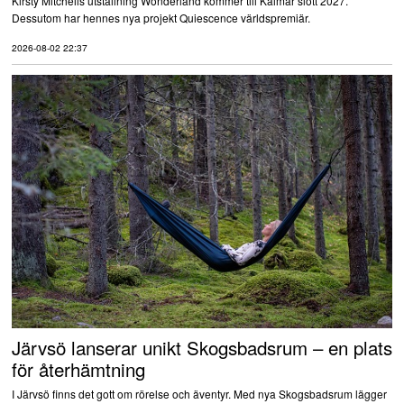
Kirsty Mitchells utställning Wonderland kommer till Kalmar slott 2027.
Dessutom har hennes nya projekt Quiescence världspremiär.
2026-08-02 22:37
Järvsö lanserar unikt Skogsbadsrum – en plats
för återhämtning
I Järvsö finns det gott om rörelse och äventyr. Med nya Skogsbadsrum lägger