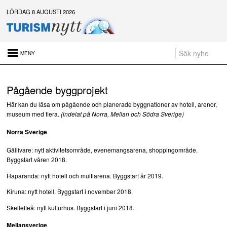
LÖRDAG 8 AUGUSTI 2026
Senaste nytt:
Daftöland investerar 9 miljoner i ny attraktion 2027
Pågående byggprojekt
Platsannonser:
Här kan du läsa om pågående och planerade byggnationer av hotell, arenor,
Sammanfattning av nyheter om svensk besöksnäring vecka 28 2026
museum med flera.
(indelat på Norra, Mellan och Södra Sverige)
a
Norra Sverige
Gällivare: nytt aktivitetsområde, evenemangsarena, shoppingområde.
t
Byggstart våren 2018.
Haparanda: nytt hotell och multiarena. Byggstart år 2019.
Kiruna: nytt hotell. Byggstart i november 2018.
Skellefteå: nytt kulturhus. Byggstart i juni 2018.
Mellansverige