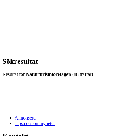
vecka 20 2026
HOUSE OF PEOPLE söker MICE säljare och
Bokning & Säljkoordinator
RSS
Prenumerera på nyhetsbrevet
Sökresultat
Resultat för
Naturturismföretagen
(88 träffar)
Annonsera
Tipsa oss om nyheter