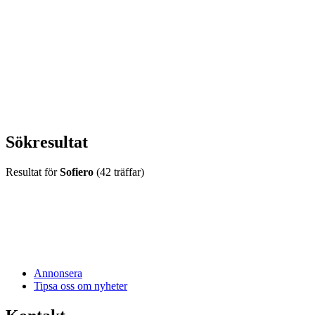
vecka 20 2026
HOUSE OF PEOPLE söker MICE säljare och
Bokning & Säljkoordinator
RSS
Prenumerera på nyhetsbrevet
Sökresultat
Resultat för
Sofiero
(42 träffar)
Annonsera
Tipsa oss om nyheter