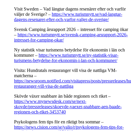
Visit Sweden – Vad längtar dagens resenärer efter och varför
väljer de Sverige? –
https://www.turismnytt.se/vad-langtar-
dagens-resenarer-efter-och-varfor-valjer-de-sverige/
Svensk Camping årsrapport 2026 – intresset för camping ökar
–
https://www.turismnytt.se/svensk-camping-arsrapport-2026-
intresset-for-camping-okar/
Ny statistik visar turismens betydelse för ekonomin i län och
kommuner –
https://www.turismnytt.se/ny-statistik-visar-
turismens-betydelse-for-ekonomin-i-lan-och-kommuner/
Visita: Hundratals restauranger vill visa de nattliga VM-
matcherna –
https://newsroom.notified.com/visitapress/posts/pressreleases/hu
restauranger-vill-visa-de-nattliga
Skövde växer snabbare än både regionen och riket –
https://www.mynewsdesk.com/se/next-
skovde/pressreleases/skoevde-vaexer-snabbare-aen-baade-
regionen-och-riket-3453740
Psykologens fem tips för en riktigt bra sommar –
https://news.cision.com/se/valio/r/psykologens-fem-tips-for-