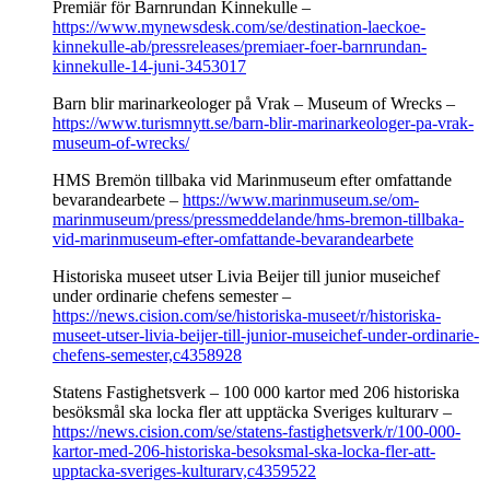
Premiär för Barnrundan Kinnekulle –
https://www.mynewsdesk.com/se/destination-laeckoe-
kinnekulle-ab/pressreleases/premiaer-foer-barnrundan-
kinnekulle-14-juni-3453017
Barn blir marinarkeologer på Vrak – Museum of Wrecks –
https://www.turismnytt.se/barn-blir-marinarkeologer-pa-vrak-
museum-of-wrecks/
HMS Bremön tillbaka vid Marinmuseum efter omfattande
bevarandearbete –
https://www.marinmuseum.se/om-
marinmuseum/press/pressmeddelande/hms-bremon-tillbaka-
vid-marinmuseum-efter-omfattande-bevarandearbete
Historiska museet utser Livia Beijer till junior museichef
under ordinarie chefens semester –
https://news.cision.com/se/historiska-museet/r/historiska-
museet-utser-livia-beijer-till-junior-museichef-under-ordinarie-
chefens-semester,c4358928
Statens Fastighetsverk – 100 000 kartor med 206 historiska
besöksmål ska locka fler att upptäcka Sveriges kulturarv –
https://news.cision.com/se/statens-fastighetsverk/r/100-000-
kartor-med-206-historiska-besoksmal-ska-locka-fler-att-
upptacka-sveriges-kulturarv,c4359522