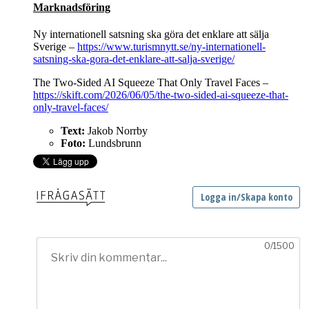
Marknadsföring
Ny internationell satsning ska göra det enklare att sälja
Sverige –
https://www.turismnytt.se/ny-internationell-
satsning-ska-gora-det-enklare-att-salja-sverige/
The Two-Sided AI Squeeze That Only Travel Faces –
https://skift.com/2026/06/05/the-two-sided-ai-squeeze-that-
only-travel-faces/
Text:
Jakob Norrby
Foto:
Lundsbrunn