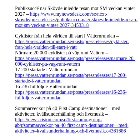
Publiksuccé när Skövde inledde resan mot SM-veckan vinter
2027 –
https://www.mynewsdesk.com/se/next-
skovde/pressreleases/publiksucce-naer-skoevde-inledde-resan-
mot-sm-veckan-vinter-2027-3453318
Cyklister från hela världen till start i Vätternrundan –
https://press.vatternrundan.se/posts/pressreleases/cyklister-
fran-hela-varlden-till-start-i-vatt
Närmare 20 000 cyklister på väg runt Vättern –
https://press.vatternrundan.se/posts/pressreleases/narmare-20-
000-cyklister-pa-vag-runt-vattern
17 200 startade i Vätternrundan –
https://press.vatternrundan.se/posts/pressreleases/17-200-
startade-i-vatternrundan
16 236 fullföljde Vätternrundan –
https://press.vatternrundan.se/posts/pressreleases/16-236-
fullfoljde-vatternrundan
Sommarveckor på 40 First Camp-destinationer – med
aktiviteter, kvällsunderhållning och livemusik –
https://news.cision.com/se/first-camp-group-
ab/r/sommarveckor-pa-40-first-camp-destinationer—med-
aktiviteter–kvallsunderhallning-och-livemusik,c4361686