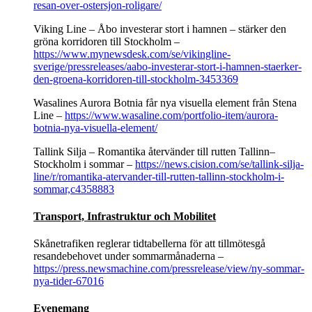
resan-over-ostersjon-roligare/
Viking Line – Åbo investerar stort i hamnen – stärker den
gröna korridoren till Stockholm –
https://www.mynewsdesk.com/se/vikingline-
sverige/pressreleases/aabo-investerar-stort-i-hamnen-staerker-
den-groena-korridoren-till-stockholm-3453369
Wasalines Aurora Botnia får nya visuella element från Stena
Line –
https://www.wasaline.com/portfolio-item/aurora-
botnia-nya-visuella-element/
Tallink Silja – Romantika återvänder till rutten Tallinn–
Stockholm i sommar –
https://news.cision.com/se/tallink-silja-
line/r/romantika-atervander-till-rutten-tallinn-stockholm-i-
sommar,c4358883
Transport, Infrastruktur och Mobilitet
Skånetrafiken reglerar tidtabellerna för att tillmötesgå
resandebehovet under sommarmånaderna –
https://press.newsmachine.com/pressrelease/view/ny-sommar-
nya-tider-67016
Evenemang