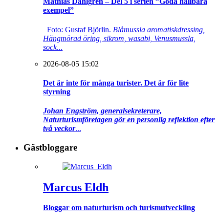
Mathias Dahlgren – Del 5 i serien ”Goda hållbara
exempel”
Foto: Gustaf Björlin.
Blåmussla aromatiskdressing,
Hängmörad öring, sikrom, wasabi, Venusmussla,
sock
...
2026-08-05 15:02
Det är inte för många turister. Det är för lite
styrning
Johan Engström, generalsekreterare,
Naturturismföretagen gör en personlig reflektion efter
två veckor
...
Gästbloggare
Marcus Eldh
Bloggar om naturturism och turismutveckling