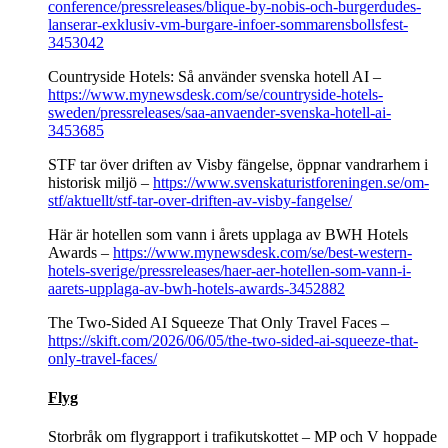
conference/pressreleases/blique-by-nobis-och-burgerdudes-
lanserar-exklusiv-vm-burgare-infoer-sommarensbollsfest-
3453042
Countryside Hotels: Så använder svenska hotell AI –
https://www.mynewsdesk.com/se/countryside-hotels-
sweden/pressreleases/saa-anvaender-svenska-hotell-ai-
3453685
STF tar över driften av Visby fängelse, öppnar vandrarhem i
historisk miljö –
https://www.svenskaturistforeningen.se/om-
stf/aktuellt/stf-tar-over-driften-av-visby-fangelse/
Här är hotellen som vann i årets upplaga av BWH Hotels
Awards –
https://www.mynewsdesk.com/se/best-western-
hotels-sverige/pressreleases/haer-aer-hotellen-som-vann-i-
aarets-upplaga-av-bwh-hotels-awards-3452882
The Two-Sided AI Squeeze That Only Travel Faces –
https://skift.com/2026/06/05/the-two-sided-ai-squeeze-that-
only-travel-faces/
Flyg
Storbråk om flygrapport i trafikutskottet – MP och V hoppade