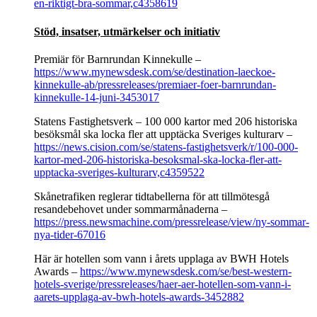
en-riktigt-bra-sommar,c4358619
Stöd, insatser, utmärkelser och initiativ
Premiär för Barnrundan Kinnekulle –
https://www.mynewsdesk.com/se/destination-laeckoe-
kinnekulle-ab/pressreleases/premiaer-foer-barnrundan-
kinnekulle-14-juni-3453017
Statens Fastighetsverk – 100 000 kartor med 206 historiska
besöksmål ska locka fler att upptäcka Sveriges kulturarv –
https://news.cision.com/se/statens-fastighetsverk/r/100-000-
kartor-med-206-historiska-besoksmal-ska-locka-fler-att-
upptacka-sveriges-kulturarv,c4359522
Skånetrafiken reglerar tidtabellerna för att tillmötesgå
resandebehovet under sommarmånaderna –
https://press.newsmachine.com/pressrelease/view/ny-sommar-
nya-tider-67016
Här är hotellen som vann i årets upplaga av BWH Hotels
Awards –
https://www.mynewsdesk.com/se/best-western-
hotels-sverige/pressreleases/haer-aer-hotellen-som-vann-i-
aarets-upplaga-av-bwh-hotels-awards-3452882