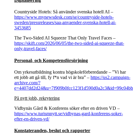
Digitalisering
Countryside Hotels: Så använder svenska hotell AI –
https://www.mynewsdesk.com/se/countryside-hotels-
sweden/pressreleases/saa-anvaender-svenska-hotell-ai-
3453685
The Two-Sided AI Squeeze That Only Travel Faces –
https://skift.com/2026/06/05/the-two-sided-ai-squeeze-that-
only-travel-faces/
Personal- och Kompetensförsörjning
Om yrkesutbildning kontra högskoleförberedande – ”Vi har
ett jobb att gå till, fy f*n vad vi är bra” –
https://us2.campaign-
archive.com/?
e=4407dd2d24&u=7f909b0fcc123f1d590d0a2c3&id=99c04b
På nytt jobb, rekrytering
Vidbynäs Gård & Konferens söker efter en driven VD –
https://www.turismnytt.se/vidbynas-gard-konferens-soker-
efter-en-driven-vd/
Konstateranden, beslut och rapporter