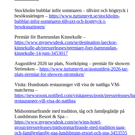
Stockholm bubblar inför sommaren – tillväxt och högtryck i
besöksnäringen –
https://www.turismnytt.se/stockholm-
bubblar-infor-sommaren-tillvaxt-och-hogtryck-i-
besoksnaringen/
Premiär för Barnrundan Kinnekulle –
https://www.mynewsdesk.com/se/destination-laeckoe-
kinnekulle-ab/pressreleases/premiaer-foer-barnrundan-
kinnekulle-14-juni-3453017
Augustifest 2026 tar plats, Norrköping – premiär för showen
Strömsken –
https://www.turismnytt.se/augustifest-2026-tar-
plats-premiar-for-showen-stromsken/
Visita: Hundratals restauranger vill visa de nattliga VM-
matcherna –
https://newsroom.notified.com/visitapress/posts/pressreleases/hu
restauranger-vill-visa-de-nattliga
Midsommarfirande med tradition, tåg och familjeglädje på
Lundsbrunn Resort & Spa –
https://www.mynewsdesk.com/se/winn-hotel-
group/pressreleases/midsommarfirande-med-tradition-taag-
och-familjeglaedje-paa-lundsbrunn-resort-och-spa-3453555