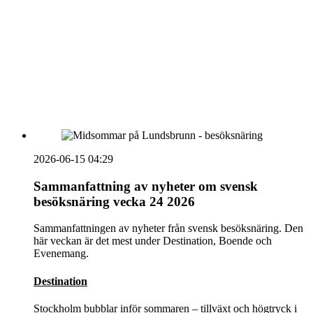
vecka 20 2026
HOUSE OF PEOPLE söker MICE säljare och
Bokning & Säljkoordinator
RSS
Prenumerera på nyhetsbrevet
2026-06-15 04:29
Sammanfattning av nyheter om svensk
besöksnäring vecka 24 2026
Sammanfattningen av nyheter från svensk besöksnäring. Den
här veckan är det mest under Destination, Boende och
Evenemang.
Destination
Stockholm bubblar inför sommaren – tillväxt och högtryck i