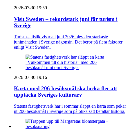
2026-07-30 19:59
Visit Sweden – rekordstark juni för turism i
Sverige
Turismstatistik visar att juni 2026 blev den starkaste
junimånaden i Sverige någonsin. Det beror på flera faktorer
enligt Visit Sweden.
2026-07-30 19:16
Karta med 206 besöksmål ska locka fler att
upptäcka Sveriges kulturarv
Statens fastighetsverk har i sommar släppt en karta som pekar
ut 206 besöksmål i Sverige som på olika sätt berättar historia.