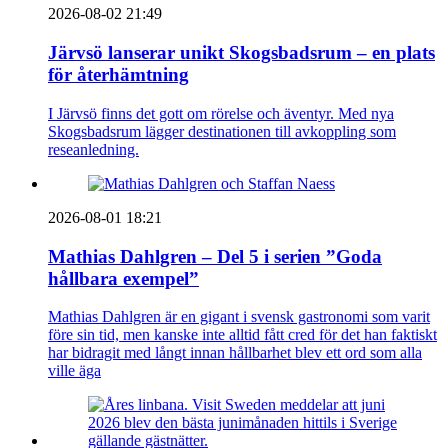
2026-08-02 21:49
Järvsö lanserar unikt Skogsbadsrum – en plats
för återhämtning
I Järvsö finns det gott om rörelse och äventyr. Med nya
Skogsbadsrum lägger destinationen till avkoppling som
reseanledning.
2026-08-01 18:21
Mathias Dahlgren – Del 5 i serien ”Goda
hållbara exempel”
Mathias Dahlgren är en gigant i svensk gastronomi som varit
före sin tid, men kanske inte alltid fått cred för det han faktiskt
har bidragit med långt innan hållbarhet blev ett ord som alla
ville äga