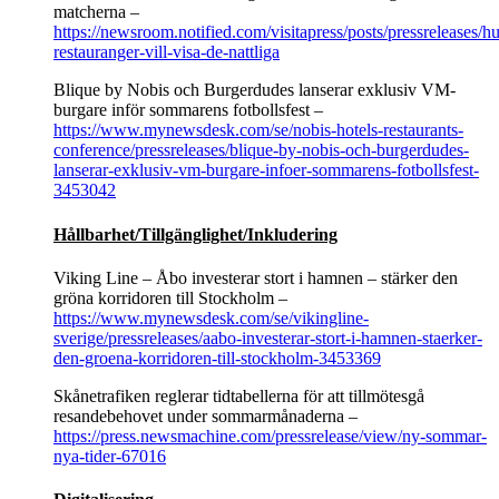
matcherna –
https://newsroom.notified.com/visitapress/posts/pressreleases/hu
restauranger-vill-visa-de-nattliga
Blique by Nobis och Burgerdudes lanserar exklusiv VM-
burgare inför sommarens fotbollsfest –
https://www.mynewsdesk.com/se/nobis-hotels-restaurants-
conference/pressreleases/blique-by-nobis-och-burgerdudes-
lanserar-exklusiv-vm-burgare-infoer-sommarens-fotbollsfest-
3453042
Hållbarhet/Tillgänglighet/Inkludering
Viking Line – Åbo investerar stort i hamnen – stärker den
gröna korridoren till Stockholm –
https://www.mynewsdesk.com/se/vikingline-
sverige/pressreleases/aabo-investerar-stort-i-hamnen-staerker-
den-groena-korridoren-till-stockholm-3453369
Skånetrafiken reglerar tidtabellerna för att tillmötesgå
resandebehovet under sommarmånaderna –
https://press.newsmachine.com/pressrelease/view/ny-sommar-
nya-tider-67016