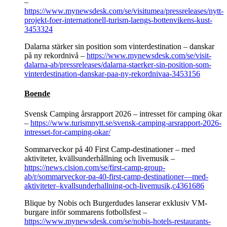
–
https://www.mynewsdesk.com/se/visitumea/pressreleases/nytt-
projekt-foer-internationell-turism-laengs-bottenvikens-kust-
3453324
Dalarna stärker sin position som vinterdestination – danskar
på ny rekordnivå –
https://www.mynewsdesk.com/se/visit-
dalarna-ab/pressreleases/dalarna-staerker-sin-position-som-
vinterdestination-danskar-paa-ny-rekordnivaa-3453156
Boende
Svensk Camping årsrapport 2026 – intresset för camping ökar
–
https://www.turismnytt.se/svensk-camping-arsrapport-2026-
intresset-for-camping-okar/
Sommarveckor på 40 First Camp-destinationer – med
aktiviteter, kvällsunderhållning och livemusik –
https://news.cision.com/se/first-camp-group-
ab/r/sommarveckor-pa-40-first-camp-destinationer—med-
aktiviteter–kvallsunderhallning-och-livemusik,c4361686
Blique by Nobis och Burgerdudes lanserar exklusiv VM-
burgare inför sommarens fotbollsfest –
https://www.mynewsdesk.com/se/nobis-hotels-restaurants-