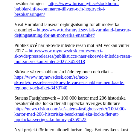
besöksnäringen –
https://www.turismnytt.se/stockholm-
bubblar-infor-sommaren-tillvaxt-och-hogtryck-i-
besoksnaringen/
Visit Värmland lanserar dejtingsatsning för att motverka
ensamhet –
https://www.turismnytt.se/visit-varmland-lanserar-
dejtingsatsning-for-att-motverka-ensamhet/
Publiksuccé när Skövde inledde resan mot SM-veckan vinter
2027 –
https://www.mynewsdesk.com/se/next-
skovde/pressreleases/publiksucce-naer-skoevde-inledde-resan-
mot-sm-veckan-vinter-2027-3453318
Skövde växer snabbare än både regionen och riket –
https://www.mynewsdesk.com/se/next-
skovde/pressreleases/skoevde-vaexer-snabbare-aen-baade-
regionen-och-riket-3453740
Statens Fastighetsverk – 100 000 kartor med 206 historiska
besöksmål ska locka fler att upptäcka Sveriges kulturarv –
https://news.cision.com/se/statens-fastighetsverk/r/100-000-
kartor-med-206-historiska-besoksmal-ska-locka-fler-att-
upptacka-sveriges-kulturarv,c4359522
Nytt projekt för internationell turism längs Bottenvikens kust