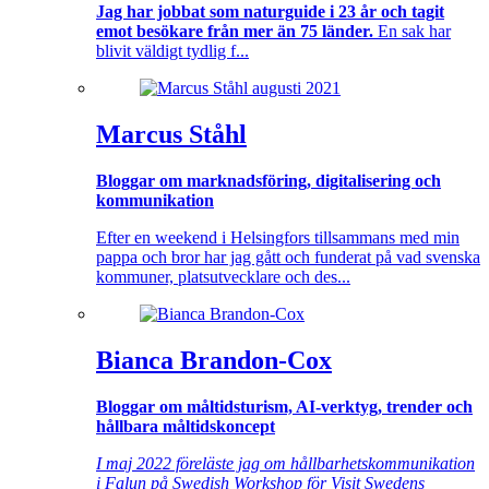
Jag har jobbat som naturguide i 23 år och tagit
emot besökare från mer än 75 länder.
En sak har
blivit väldigt tydlig f...
Marcus Ståhl
Bloggar om marknadsföring, digitalisering och
kommunikation
Efter en weekend i Helsingfors tillsammans med min
pappa och bror har jag gått och funderat på vad svenska
kommuner, platsutvecklare och des...
Bianca Brandon-Cox
Bloggar om måltidsturism, AI-verktyg, trender och
hållbara måltidskoncept
I maj 2022 föreläste jag om hållbarhetskommunikation
i Falun på Swedish Workshop för Visit Swedens