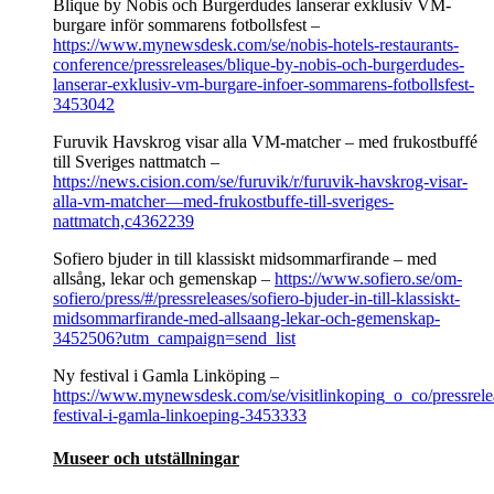
Blique by Nobis och Burgerdudes lanserar exklusiv VM-
burgare inför sommarens fotbollsfest –
https://www.mynewsdesk.com/se/nobis-hotels-restaurants-
conference/pressreleases/blique-by-nobis-och-burgerdudes-
lanserar-exklusiv-vm-burgare-infoer-sommarens-fotbollsfest-
3453042
Furuvik Havskrog visar alla VM-matcher – med frukostbuffé
till Sveriges nattmatch –
https://news.cision.com/se/furuvik/r/furuvik-havskrog-visar-
alla-vm-matcher—med-frukostbuffe-till-sveriges-
nattmatch,c4362239
Sofiero bjuder in till klassiskt midsommarfirande – med
allsång, lekar och gemenskap –
https://www.sofiero.se/om-
sofiero/press/#/pressreleases/sofiero-bjuder-in-till-klassiskt-
midsommarfirande-med-allsaang-lekar-och-gemenskap-
3452506?utm_campaign=send_list
Ny festival i Gamla Linköping –
https://www.mynewsdesk.com/se/visitlinkoping_o_co/pressrele
festival-i-gamla-linkoeping-3453333
Museer och utställningar