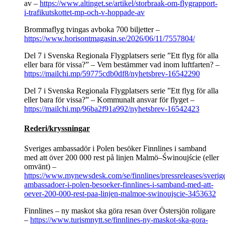
av –
https://www.altinget.se/artikel/storbraak-om-flygrapport-
i-trafikutskottet-mp-och-v-hoppade-av
Brommaflyg tvingas avboka 700 biljetter –
https://www.horisontmagasin.se/2026/06/11/7557804/
Del 7 i Svenska Regionala Flygplatsers serie ”Ett flyg för alla
eller bara för vissa?” – Vem bestämmer vad inom luftfarten? –
https://mailchi.mp/59775cdb0df8/nyhetsbrev-16542290
Del 7 i Svenska Regionala Flygplatsers serie ”Ett flyg för alla
eller bara för vissa?” – Kommunalt ansvar för flyget –
https://mailchi.mp/96ba2f91a992/nyhetsbrev-16542423
Rederi/kryssningar
Sveriges ambassadör i Polen besöker Finnlines i samband
med att över 200 000 rest på linjen Malmö–Świnoujście (eller
omvänt) –
https://www.mynewsdesk.com/se/finnlines/pressreleases/sverig
ambassadoer-i-polen-besoeker-finnlines-i-samband-med-att-
oever-200-000-rest-paa-linjen-malmoe-swinoujscie-3453632
Finnlines – ny maskot ska göra resan över Östersjön roligare
–
https://www.turismnytt.se/finnlines-ny-maskot-ska-gora-