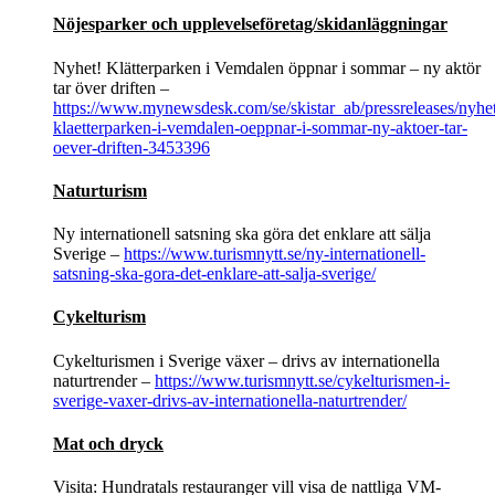
Nöjesparker och upplevelseföretag/skidanläggningar
Nyhet! Klätterparken i Vemdalen öppnar i sommar – ny aktör
tar över driften –
https://www.mynewsdesk.com/se/skistar_ab/pressreleases/nyhe
klaetterparken-i-vemdalen-oeppnar-i-sommar-ny-aktoer-tar-
oever-driften-3453396
Naturturism
Ny internationell satsning ska göra det enklare att sälja
Sverige –
https://www.turismnytt.se/ny-internationell-
satsning-ska-gora-det-enklare-att-salja-sverige/
Cykelturism
Cykelturismen i Sverige växer – drivs av internationella
naturtrender –
https://www.turismnytt.se/cykelturismen-i-
sverige-vaxer-drivs-av-internationella-naturtrender/
Mat och dryck
Visita: Hundratals restauranger vill visa de nattliga VM-