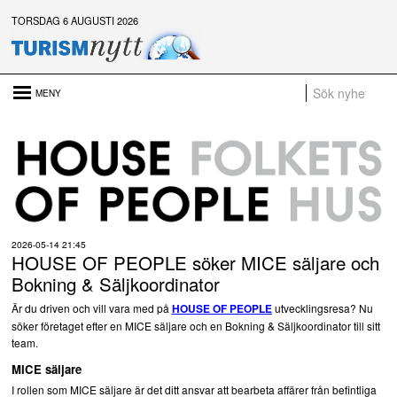
TORSDAG 6 AUGUSTI 2026
Senaste nytt:
Det är inte för många turister. Det är för lite styrning
Platsannonser:
Sammanfattning av nyheter om svensk besöksnäring vecka 28 2026
a
2026-05-14 21:45
HOUSE OF PEOPLE söker MICE säljare och
t
Bokning & Säljkoordinator
Är du driven och vill vara med på
utvecklingsresa? Nu
HOUSE OF PEOPLE
söker företaget efter en MICE säljare och en Bokning & Säljkoordinator till sitt
team.
MICE säljare
I rollen som MICE säljare är det ditt ansvar att bearbeta affärer från befintliga