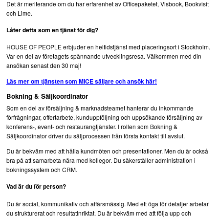
Det är meriterande om du har erfarenhet av Ofﬁcepaketet, Visbook, Bookvisit
och Lime.
Låter detta som en tjänst för dig?
HOUSE OF PEOPLE erbjuder en heltidstjänst med placeringsort i Stockholm.
Var en del av företagets spännande utvecklingsresa. Välkommen med din
ansökan senast den 30 maj!
Läs mer om tjänsten som MICE säljare och ansök här!
Bokning & Säljkoordinator
Som en del av försäljning & marknadsteamet hanterar du inkommande
förfrågningar, offertarbete, kunduppföljning och uppsökande försäljning av
konferens-, event- och restaurangtjänster. I rollen som Bokning &
Säljkoordinator driver du säljprocessen från första kontakt till avslut.
Du är bekväm med att hålla kundmöten och presentationer. Men du är också
bra på att samarbeta nära med kollegor. Du säkerställer administration i
bokningssystem och CRM.
Vad är du för person?
Du är social, kommunikativ och affärsmässig. Med ett öga för detaljer arbetar
du strukturerat och resultatinriktat. Du är bekväm med att följa upp och