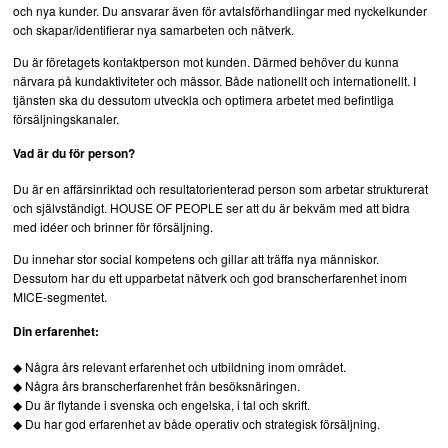
och nya kunder. Du ansvarar även för avtalsförhandlingar med nyckelkunder
och skapar/identifierar nya samarbeten och nätverk.
Du är företagets kontaktperson mot kunden. Därmed behöver du kunna
närvara på kundaktiviteter och mässor. Både nationellt och internationellt. I
tjänsten ska du dessutom utveckla och optimera arbetet med befintliga
försäljningskanaler.
Vad är du för person?
Du är en affärsinriktad och resultatorienterad person som arbetar strukturerat
och självständigt. HOUSE OF PEOPLE ser att du är bekväm med att bidra
med idéer och brinner för försäljning.
Du innehar stor social kompetens och gillar att träffa nya människor.
Dessutom har du ett upparbetat nätverk och god branscherfarenhet inom
MICE-segmentet.
Din erfarenhet:
◆ Några års relevant erfarenhet och utbildning inom området.
◆ Några års branscherfarenhet från besöksnäringen.
◆ Du är flytande i svenska och engelska, i tal och skrift.
◆ Du har god erfarenhet av både operativ och strategisk försäljning.