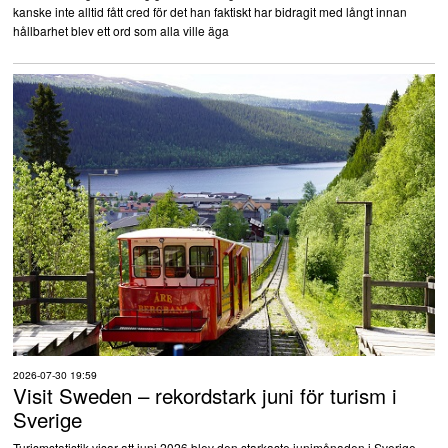
kanske inte alltid fått cred för det han faktiskt har bidragit med långt innan
hållbarhet blev ett ord som alla ville äga
2026-07-30 19:59
Visit Sweden – rekordstark juni för turism i
Sverige
Turismstatistik visar att juni 2026 blev den starkaste junimånaden i Sverige