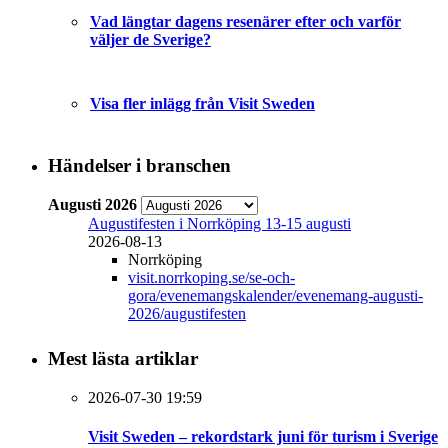
Vad längtar dagens resenärer efter och varför
väljer de Sverige?
Visa fler inlägg från Visit Sweden
Händelser i branschen
Augusti 2026
Augustifesten i Norrköping 13-15 augusti
2026-08-13
Norrköping
visit.norrkoping.se/se-och-
gora/evenemangskalender/evenemang-augusti-
2026/augustifesten
Mest lästa artiklar
2026-07-30 19:59
Visit Sweden – rekordstark juni för turism i Sverige