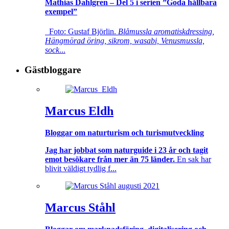
Mathias Dahlgren – Del 5 i serien ”Goda hållbara
exempel”
Foto: Gustaf Björlin.
Blåmussla aromatiskdressing,
Hängmörad öring, sikrom, wasabi, Venusmussla,
sock
...
Gästbloggare
Marcus Eldh
Bloggar om naturturism och turismutveckling
Jag har jobbat som naturguide i 23 år och tagit
emot besökare från mer än 75 länder.
En sak har
blivit väldigt tydlig f...
Marcus Ståhl