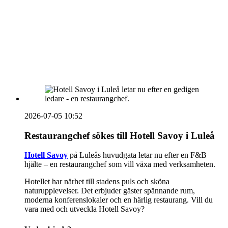
HOUSE OF PEOPLE söker MICE säljare och
Bokning & Säljkoordinator
RSS
Prenumerera på nyhetsbrevet
2026-07-05 10:52
Restaurangchef sökes till Hotell Savoy i Luleå
Hotell Savoy
på Luleås huvudgata letar nu efter en F&B
hjälte – en restaurangchef som vill växa med verksamheten.
Hotellet har närhet till stadens puls och sköna
naturupplevelser. Det erbjuder gäster spännande rum,
moderna konferenslokaler och en härlig restaurang. Vill du
vara med och utveckla Hotell Savoy?