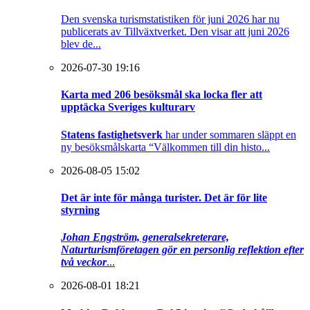
Den svenska turismstatistiken för juni 2026 har nu
publicerats av Tillväxtverket. Den visar att juni 2026
blev de...
2026-07-30 19:16
Karta med 206 besöksmål ska locka fler att
upptäcka Sveriges kulturarv
Statens fastighetsverk
har under sommaren släppt en
ny besöksmålskarta “Välkommen till din histo...
2026-08-05 15:02
Det är inte för många turister. Det är för lite
styrning
Johan Engström, generalsekreterare,
Naturturismföretagen gör en personlig reflektion efter
två veckor
...
2026-08-01 18:21