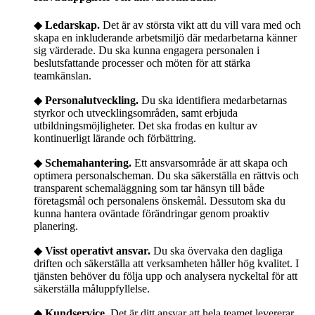
◆
Ledarskap.
Det är av största vikt att du vill vara med och
skapa en inkluderande arbetsmiljö där medarbetarna känner
sig värderade. Du ska kunna engagera personalen i
beslutsfattande processer och möten för att stärka
teamkänslan.
◆
Personalutveckling.
Du ska identifiera medarbetarnas
styrkor och utvecklingsområden, samt erbjuda
utbildningsmöjligheter. Det ska frodas en kultur av
kontinuerligt lärande och förbättring.
◆
Schemahantering.
Ett ansvarsområde är att skapa och
optimera personalscheman. Du ska säkerställa en rättvis och
transparent schemaläggning som tar hänsyn till både
företagsmål och personalens önskemål. Dessutom ska du
kunna hantera oväntade förändringar genom proaktiv
planering.
◆
Visst operativt ansvar.
Du ska övervaka den dagliga
driften och säkerställa att verksamheten håller hög kvalitet. I
tjänsten behöver du följa upp och analysera nyckeltal för att
säkerställa måluppfyllelse.
◆
Kundservice.
Det är ditt ansvar att hela teamet levererar