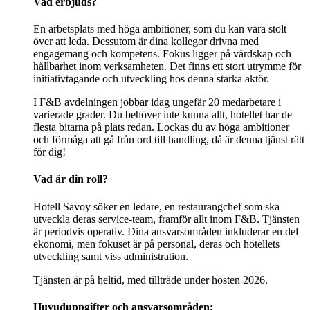
Vad erbjuds?
En arbetsplats med höga ambitioner, som du kan vara stolt
över att leda. Dessutom är dina kollegor drivna med
engagemang och kompetens. Fokus ligger på värdskap och
hållbarhet inom verksamheten. Det finns ett stort utrymme för
initiativtagande och utveckling hos denna starka aktör.
I F&B avdelningen jobbar idag ungefär 20 medarbetare i
varierade grader. Du behöver inte kunna allt, hotellet har de
flesta bitarna på plats redan. Lockas du av höga ambitioner
och förmåga att gå från ord till handling, då är denna tjänst rätt
för dig!
Vad är din roll?
Hotell Savoy söker en ledare, en restaurangchef som ska
utveckla deras service-team, framför allt inom F&B. Tjänsten
är periodvis operativ. Dina ansvarsområden inkluderar en del
ekonomi, men fokuset är på personal, deras och hotellets
utveckling samt viss administration.
Tjänsten är på heltid, med tillträde under hösten 2026.
Huvuduppgifter och ansvarsområden: