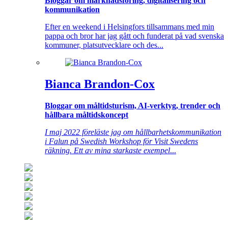
Bloggar om marknadsföring, digitalisering och
kommunikation
Efter en weekend i Helsingfors tillsammans med min
pappa och bror har jag gått och funderat på vad svenska
kommuner, platsutvecklare och des...
Bianca Brandon-Cox
Bloggar om måltidsturism, AI-verktyg, trender och
hållbara måltidskoncept
I maj 2022 föreläste jag om hållbarhetskommunikation
i Falun på Swedish Workshop för Visit Swedens
räkning. Ett av mina starkaste exempel
...