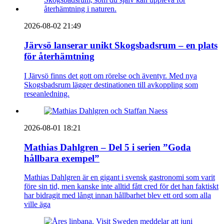
2026-08-02 21:49
Järvsö lanserar unikt Skogsbadsrum – en plats
för återhämtning
I Järvsö finns det gott om rörelse och äventyr. Med nya
Skogsbadsrum lägger destinationen till avkoppling som
reseanledning.
2026-08-01 18:21
Mathias Dahlgren – Del 5 i serien ”Goda
hållbara exempel”
Mathias Dahlgren är en gigant i svensk gastronomi som varit
före sin tid, men kanske inte alltid fått cred för det han faktiskt
har bidragit med långt innan hållbarhet blev ett ord som alla
ville äga