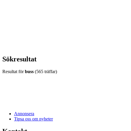
vecka 20 2026
HOUSE OF PEOPLE söker MICE säljare och
Bokning & Säljkoordinator
RSS
Prenumerera på nyhetsbrevet
Sökresultat
Resultat för
buss
(565 träffar)
Annonsera
Tipsa oss om nyheter