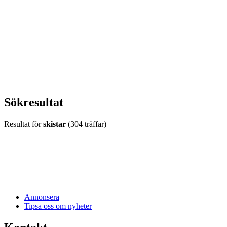
vecka 20 2026
HOUSE OF PEOPLE söker MICE säljare och
Bokning & Säljkoordinator
RSS
Prenumerera på nyhetsbrevet
Sökresultat
Resultat för
skistar
(304 träffar)
Annonsera
Tipsa oss om nyheter