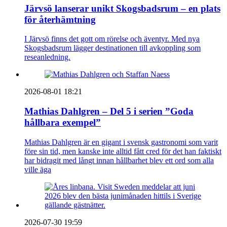
Järvsö lanserar unikt Skogsbadsrum – en plats
för återhämtning
I Järvsö finns det gott om rörelse och äventyr. Med nya
Skogsbadsrum lägger destinationen till avkoppling som
reseanledning.
2026-08-01 18:21
Mathias Dahlgren – Del 5 i serien ”Goda
hållbara exempel”
Mathias Dahlgren är en gigant i svensk gastronomi som varit
före sin tid, men kanske inte alltid fått cred för det han faktiskt
har bidragit med långt innan hållbarhet blev ett ord som alla
ville äga
2026-07-30 19:59