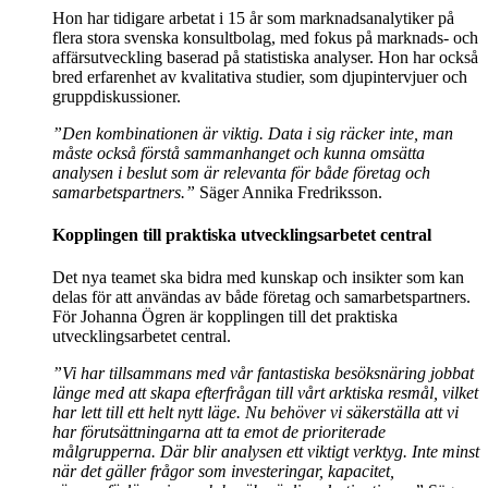
Hon har tidigare arbetat i 15 år som marknadsanalytiker på
flera stora svenska konsultbolag, med fokus på marknads- och
affärsutveckling baserad på statistiska analyser. Hon har också
bred erfarenhet av kvalitativa studier, som djupintervjuer och
gruppdiskussioner.
”Den kombinationen är viktig. Data i sig räcker inte, man
måste också förstå sammanhanget och kunna omsätta
analysen i beslut som är relevanta för både företag och
samarbetspartners.”
Säger Annika Fredriksson.
Kopplingen till praktiska utvecklingsarbetet central
Det nya teamet ska bidra med kunskap och insikter som kan
delas för att användas av både företag och samarbetspartners.
För Johanna Ögren är kopplingen till det praktiska
utvecklingsarbetet central.
”Vi har tillsammans med vår fantastiska besöksnäring jobbat
länge med att skapa efterfrågan till vårt arktiska resmål, vilket
har lett till ett helt nytt läge. Nu behöver vi säkerställa att vi
har förutsättningarna att ta emot de prioriterade
målgrupperna. Där blir analysen ett viktigt verktyg. Inte minst
när det gäller frågor som investeringar, kapacitet,