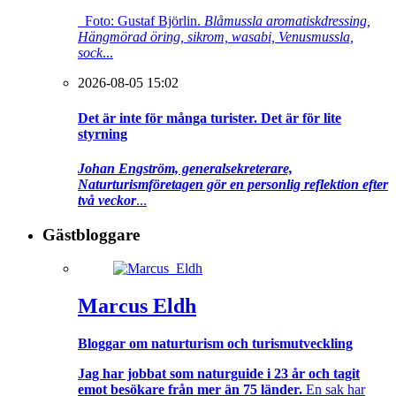
Foto: Gustaf Björlin.
Blåmussla aromatiskdressing,
Hängmörad öring, sikrom, wasabi, Venusmussla,
sock
...
2026-08-05 15:02
Det är inte för många turister. Det är för lite
styrning
Johan Engström, generalsekreterare,
Naturturismföretagen gör en personlig reflektion efter
två veckor
...
Gästbloggare
Marcus Eldh
Bloggar om naturturism och turismutveckling
Jag har jobbat som naturguide i 23 år och tagit
emot besökare från mer än 75 länder.
En sak har