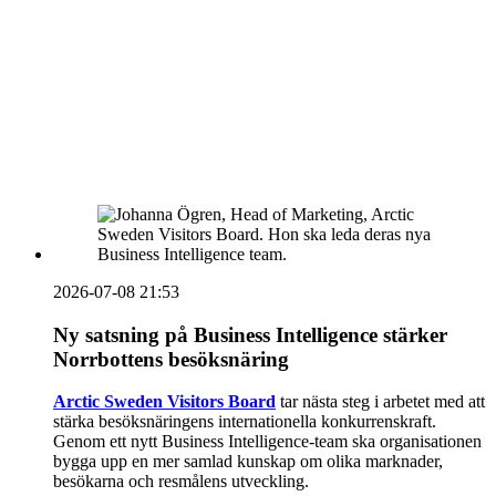
vecka 20 2026
HOUSE OF PEOPLE söker MICE säljare och
Bokning & Säljkoordinator
RSS
Prenumerera på nyhetsbrevet
2026-07-08 21:53
Ny satsning på Business Intelligence stärker
Norrbottens besöksnäring
Arctic Sweden Visitors Board
tar nästa steg i arbetet med att
stärka besöksnäringens internationella konkurrenskraft.
Genom ett nytt Business Intelligence-team ska organisationen
bygga upp en mer samlad kunskap om olika marknader,
besökarna och resmålens utveckling.