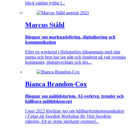
blivit väldigt tydlig f...
Marcus Ståhl
Bloggar om marknadsföring, digitalisering och
kommunikation
Efter en weekend i Helsingfors tillsammans med min
pappa och bror har jag gått och funderat på vad svenska
kommuner, platsutvecklare och des...
Bianca Brandon-Cox
Bloggar om måltidsturism, AI-verktyg, trender och
hållbara måltidskoncept
I maj 2022 föreläste jag om hållbarhetskommunikation
i Falun på Swedish Workshop för Visit Swedens
räkning. Ett av mina starkaste exempel
...