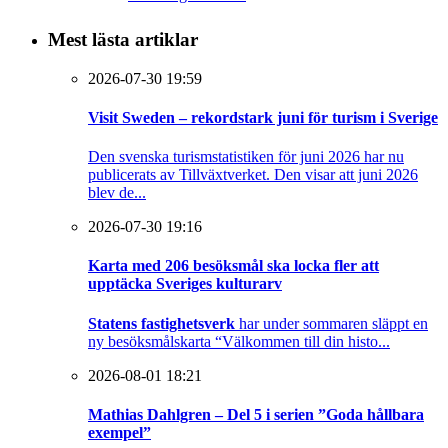
Mest lästa artiklar
2026-07-30 19:59
Visit Sweden – rekordstark juni för turism i Sverige
Den svenska turismstatistiken för juni 2026 har nu
publicerats av Tillväxtverket. Den visar att juni 2026
blev de...
2026-07-30 19:16
Karta med 206 besöksmål ska locka fler att
upptäcka Sveriges kulturarv
Statens fastighetsverk
har under sommaren släppt en
ny besöksmålskarta “Välkommen till din histo...
2026-08-01 18:21
Mathias Dahlgren – Del 5 i serien ”Goda hållbara
exempel”