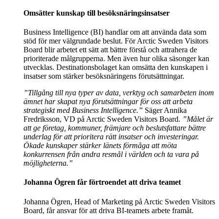
Omsätter kunskap till besöksnäringsinsatser
Business Intelligence (BI) handlar om att använda data som
stöd för mer välgrundade beslut. För Arctic Sweden Visitors
Board blir arbetet ett sätt att bättre förstå och attrahera de
prioriterade målgrupperna. Men även hur olika säsonger kan
utvecklas. Destinationsbolaget kan omsätta den kunskapen i
insatser som stärker besöksnäringens förutsättningar.
”Tillgång till nya typer av data, verktyg och samarbeten inom
ämnet har skapat nya förutsättningar för oss att arbeta
strategiskt med Business Intelligence.”
Säger Annika
Fredriksson, VD på Arctic Sweden Visitors Board.
”Målet är
att ge företag, kommuner, främjare och beslutsfattare bättre
underlag för att prioritera rätt insatser och investeringar.
Ökade kunskaper stärker länets förmåga att möta
konkurrensen från andra resmål i världen och ta vara på
möjligheterna.”
Johanna Ögren får förtroendet att driva teamet
Johanna Ögren, Head of Marketing på Arctic Sweden Visitors
Board, får ansvar för att driva BI-teamets arbete framåt.