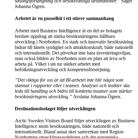
säsongsförlängning och besöksvänliga destinationer.”
Säger
Johanna Ögren.
Arbetet är en pusselbit i ett större sammanhang
Arbetet med Business Intelligence är en del av bolagets
bredare uppdrag att stärka besöksnäringens hållbara
utveckling i Norrbotten. En stark och innovativ besöksnäring
bidrar till länets synlighet och attraktionskraft, både nationellt
och internationellt. Det påverkar inte bara investeringsviljan,
utan också bilden av Norrbotten som en plats att leva och
arbeta på. Vilket i sin tur stärker arbetet med
befolkningsutveckling och kompetensförsörjning.
”Det viktiga för oss är att BI-arbetet inte blir något som
stannar i rapporter eller i teamet. Analyser och insikter ska
leda till handling och bidra till konkreta insatser som stärker
besöksnäringens utveckling.”
Avslutar Johanna Ögren.
Destinationsbolaget följer utvecklingen
Arctic Sweden Visitors Board följer utvecklingen av Business
Intelligence inom besöksnäringen, både nationellt och
internationellt. Bland annat sker samverkan med Region
Norrbottens utvecklingsavdelning och det europeiska