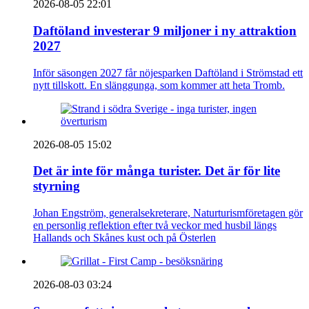
2026-08-05 22:01
Daftöland investerar 9 miljoner i ny attraktion
2027
Inför säsongen 2027 får nöjesparken Daftöland i Strömstad ett
nytt tillskott. En slänggunga, som kommer att heta Tromb.
2026-08-05 15:02
Det är inte för många turister. Det är för lite
styrning
Johan Engström, generalsekreterare, Naturturismföretagen gör
en personlig reflektion efter två veckor med husbil längs
Hallands och Skånes kust och på Österlen
2026-08-03 03:24