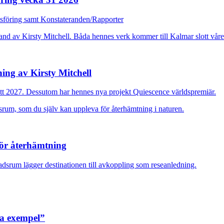
dsföring samt Konstateranden/Rapporter
ing av Kirsty Mitchell
ott 2027. Dessutom har hennes nya projekt Quiescence världspremiär.
för återhämtning
adsrum lägger destinationen till avkoppling som reseanledning.
ra exempel”