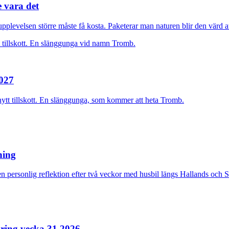
e vara det
plevelsen större måste få kosta. Paketerar man naturen blir den värd at
2027
nytt tillskott. En slänggunga, som kommer att heta Tromb.
rning
n personlig reflektion efter två veckor med husbil längs Hallands och 
ring vecka 31 2026