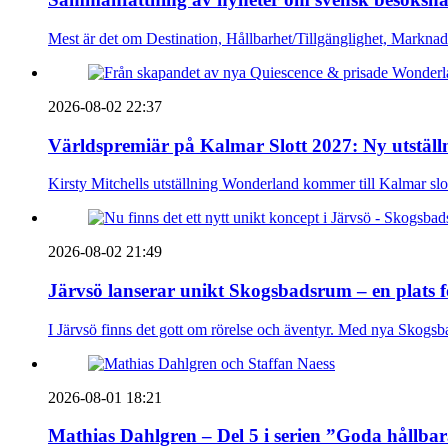
Mest är det om Destination, Hållbarhet/Tillgänglighet, Markna
2026-08-02 22:37
Världspremiär på Kalmar Slott 2027: Ny utställn
Kirsty Mitchells utställning Wonderland kommer till Kalmar sl
2026-08-02 21:49
Järvsö lanserar unikt Skogsbadsrum – en plats 
I Järvsö finns det gott om rörelse och äventyr. Med nya Skogsb
2026-08-01 18:21
Mathias Dahlgren – Del 5 i serien ”Goda hållba