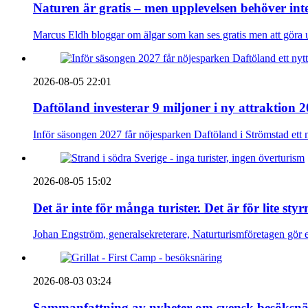
Naturen är gratis – men upplevelsen behöver int
Marcus Eldh bloggar om älgar som kan ses gratis men att göra up
2026-08-05 22:01
Daftöland investerar 9 miljoner i ny attraktion 
Inför säsongen 2027 får nöjesparken Daftöland i Strömstad ett 
2026-08-05 15:02
Det är inte för många turister. Det är för lite sty
Johan Engström, generalsekreterare, Naturturismföretagen gör e
2026-08-03 03:24
Sammanfattning av nyheter om svensk besöksnä