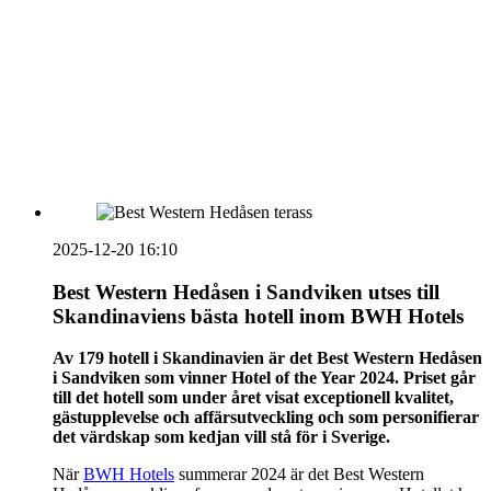
vecka 20 2026
HOUSE OF PEOPLE söker MICE säljare och
Bokning & Säljkoordinator
RSS
Prenumerera på nyhetsbrevet
2025-12-20 16:10
Best Western Hedåsen i Sandviken utses till
Skandinaviens bästa hotell inom BWH Hotels
Av 179 hotell i Skandinavien är det Best Western Hedåsen
i Sandviken som vinner Hotel of the Year 2024. Priset går
till det hotell som under året visat exceptionell kvalitet,
gästupplevelse och affärsutveckling och som personifierar
det värdskap som kedjan vill stå för i Sverige.
När
BWH Hotels
summerar 2024 är det Best Western