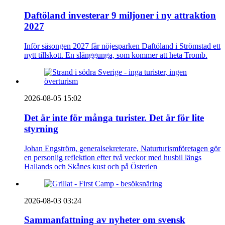
Daftöland investerar 9 miljoner i ny attraktion
2027
Inför säsongen 2027 får nöjesparken Daftöland i Strömstad ett
nytt tillskott. En slänggunga, som kommer att heta Tromb.
2026-08-05 15:02
Det är inte för många turister. Det är för lite
styrning
Johan Engström, generalsekreterare, Naturturismföretagen gör
en personlig reflektion efter två veckor med husbil längs
Hallands och Skånes kust och på Österlen
2026-08-03 03:24
Sammanfattning av nyheter om svensk