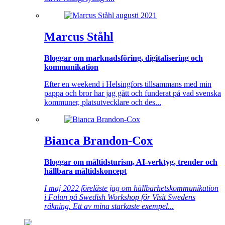
Marcus Ståhl
Bloggar om marknadsföring, digitalisering och
kommunikation
Efter en weekend i Helsingfors tillsammans med min
pappa och bror har jag gått och funderat på vad svenska
kommuner, platsutvecklare och des...
Bianca Brandon-Cox
Bloggar om måltidsturism, AI-verktyg, trender och
hållbara måltidskoncept
I maj 2022 föreläste jag om hållbarhetskommunikation
i Falun på Swedish Workshop för Visit Swedens
räkning. Ett av mina starkaste exempel
...