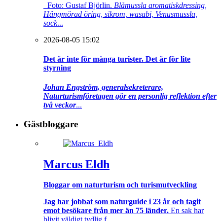
Foto: Gustaf Björlin.
Blåmussla aromatiskdressing,
Hängmörad öring, sikrom, wasabi, Venusmussla,
sock
...
2026-08-05 15:02
Det är inte för många turister. Det är för lite
styrning
Johan Engström, generalsekreterare,
Naturturismföretagen gör en personlig reflektion efter
två veckor
...
Gästbloggare
Marcus Eldh
Bloggar om naturturism och turismutveckling
Jag har jobbat som naturguide i 23 år och tagit
emot besökare från mer än 75 länder.
En sak har
blivit väldigt tydlig f...