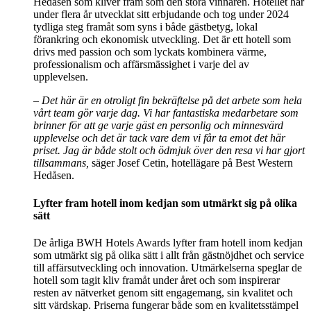
Hedåsen som kliver fram som den stora vinnaren. Hotellet har
under flera år utvecklat sitt erbjudande och tog under 2024
tydliga steg framåt som syns i både gästbetyg, lokal
förankring och ekonomisk utveckling. Det är ett hotell som
drivs med passion och som lyckats kombinera värme,
professionalism och affärsmässighet i varje del av
upplevelsen.
– Det här är en otroligt fin bekräftelse på det arbete som hela
vårt team gör varje dag. Vi har fantastiska medarbetare som
brinner för att ge varje gäst en personlig och minnesvärd
upplevelse och det är tack vare dem vi får ta emot det här
priset. Jag är både stolt och ödmjuk över den resa vi har gjort
tillsammans,
säger Josef Cetin, hotellägare på Best Western
Hedåsen.
Lyfter fram hotell inom kedjan som utmärkt sig på olika
sätt
De årliga BWH Hotels Awards lyfter fram hotell inom kedjan
som utmärkt sig på olika sätt i allt från gästnöjdhet och service
till affärsutveckling och innovation. Utmärkelserna speglar de
hotell som tagit kliv framåt under året och som inspirerar
resten av nätverket genom sitt engagemang, sin kvalitet och
sitt värdskap. Priserna fungerar både som en kvalitetsstämpel