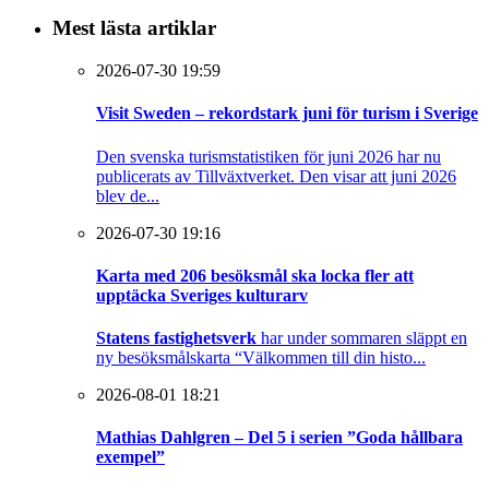
Mest lästa artiklar
2026-07-30 19:59
Visit Sweden – rekordstark juni för turism i Sverige
Den svenska turismstatistiken för juni 2026 har nu
publicerats av Tillväxtverket. Den visar att juni 2026
blev de...
2026-07-30 19:16
Karta med 206 besöksmål ska locka fler att
upptäcka Sveriges kulturarv
Statens fastighetsverk
har under sommaren släppt en
ny besöksmålskarta “Välkommen till din histo...
2026-08-01 18:21
Mathias Dahlgren – Del 5 i serien ”Goda hållbara
exempel”