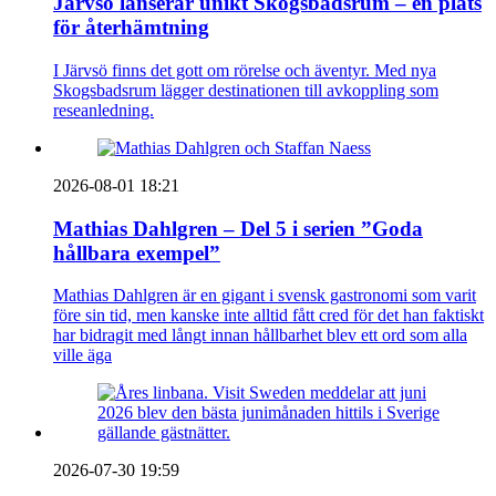
Järvsö lanserar unikt Skogsbadsrum – en plats
för återhämtning
I Järvsö finns det gott om rörelse och äventyr. Med nya
Skogsbadsrum lägger destinationen till avkoppling som
reseanledning.
2026-08-01 18:21
Mathias Dahlgren – Del 5 i serien ”Goda
hållbara exempel”
Mathias Dahlgren är en gigant i svensk gastronomi som varit
före sin tid, men kanske inte alltid fått cred för det han faktiskt
har bidragit med långt innan hållbarhet blev ett ord som alla
ville äga
2026-07-30 19:59