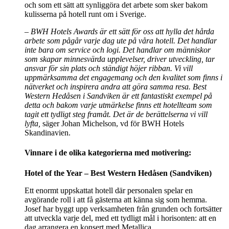
och som ett sätt att synliggöra det arbete som sker bakom
kulisserna på hotell runt om i Sverige.
– BWH Hotels
Awards är ett sätt för oss att hylla det hårda
arbete som pågår varje dag ute på våra hotell. Det handlar
inte bara om service och logi. Det handlar om människor
som skapar minnesvärda upplevelser, driver utveckling, tar
ansvar för sin plats och ständigt höjer ribban. Vi vill
uppmärksamma det engagemang och den kvalitet som finns i
nätverket och inspirera andra att göra samma resa. Best
Western Hedåsen i Sandviken är ett fantastiskt exempel på
detta och bakom varje utmärkelse finns ett hotellteam som
tagit ett tydligt steg framåt. Det är de berättelserna vi vill
lyfta,
säger Johan Michelson, vd för BWH Hotels
Skandinavien.
Vinnare i de olika kategorierna med motivering:
Hotel of the Year – Best Western Hedåsen (Sandviken)
Ett enormt uppskattat hotell där personalen spelar en
avgörande roll i att få gästerna att känna sig som hemma.
Josef har byggt upp verksamheten från grunden och fortsätter
att utveckla varje del, med ett tydligt mål i horisonten: att en
dag arrangera en konsert med Metallica.