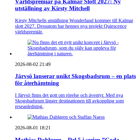
Världspremiär på Kalmar Slott 2027: Ny
utställning av Kirsty Mitchell
Kirsty Mitchells utställning Wonderland kommer till Kalmar
slott 2027. Dessutom har hennes nya projekt Quiescence
världspremiär.
2026-08-02 21:49
Järvsö lanserar unikt Skogsbadsrum – en plats
för återhämtning
I Järvsö finns det gott om rörelse och äventyr. Med nya
Skogsbadsrum lägger destinationen till avkoppling som
reseanledning.
2026-08-01 18:21
Mathias Dahlgren – Del 5 i serien ”Goda