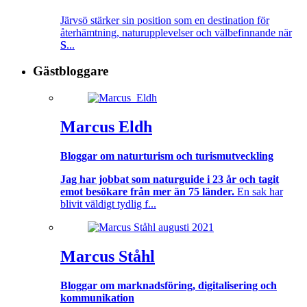
Järvsö stärker sin position som en destination för
återhämtning, naturupplevelser och välbefinnande när
S
...
Gästbloggare
Marcus Eldh
Bloggar om naturturism och turismutveckling
Jag har jobbat som naturguide i 23 år och tagit
emot besökare från mer än 75 länder.
En sak har
blivit väldigt tydlig f...
Marcus Ståhl
Bloggar om marknadsföring, digitalisering och
kommunikation