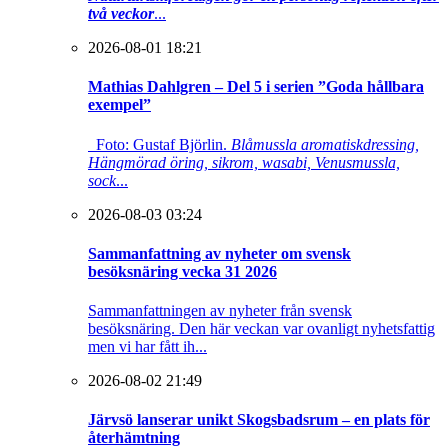
två veckor
...
2026-08-01 18:21
Mathias Dahlgren – Del 5 i serien ”Goda hållbara
exempel”
Foto: Gustaf Björlin.
Blåmussla aromatiskdressing,
Hängmörad öring, sikrom, wasabi, Venusmussla,
sock
...
2026-08-03 03:24
Sammanfattning av nyheter om svensk
besöksnäring vecka 31 2026
Sammanfattningen av nyheter från svensk
besöksnäring. Den här veckan var ovanligt nyhetsfattig
men vi har fått ih...
2026-08-02 21:49
Järvsö lanserar unikt Skogsbadsrum – en plats för
återhämtning