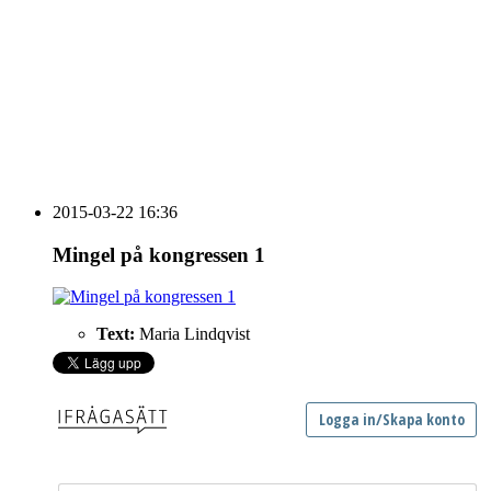
vecka 20 2026
HOUSE OF PEOPLE söker MICE säljare och
Bokning & Säljkoordinator
RSS
Prenumerera på nyhetsbrevet
2015-03-22 16:36
Mingel på kongressen 1
Text:
Maria Lindqvist