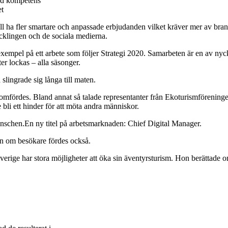
med kompetens
et
vill ha fler smartare och anpassade erbjudanden vilket kräver mer av bra
klingen och de sociala medierna.
 exempel på ett arbete som följer Strategi 2020. Samarbeten är en av nyc
er lockas – alla säsonger.
lingrade sig långa till maten.
omfördes. Bland annat så talade representanter från Ekoturismförenin
li ett hinder för att möta andra människor.
branschen.En ny titel på arbetsmarknaden: Chief Digital Manager.
n om besökare fördes också.
rige har stora möjligheter att öka sin äventyrsturism. Hon berättade om