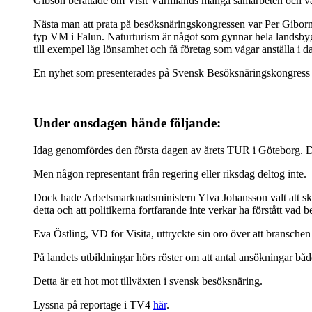
Gibson berättade om Visit Värmlands många samarbeten och vad 
Nästa man att prata på besöksnäringskongressen var Per Giborn, 
typ VM i Falun. Naturturism är något som gynnar hela landsbygd
till exempel låg lönsamhet och få företag som vågar anställa i d
En nyhet som presenterades på Svensk Besöksnäringskongress var 
Under onsdagen hände följande:
Idag genomfördes den första dagen av årets TUR i Göteborg. Det
Men någon representant från regering eller riksdag deltog inte.
Dock hade Arbetsmarknadsministern Ylva Johansson valt att ski
detta och att politikerna fortfarande inte verkar ha förstått vad
Eva Östling, VD för Visita, uttryckte sin oro över att branschen 
På landets utbildningar hörs röster om att antal ansökningar båd
Detta är ett hot mot tillväxten i svensk besöksnäring.
Lyssna på reportage i TV4
här
.