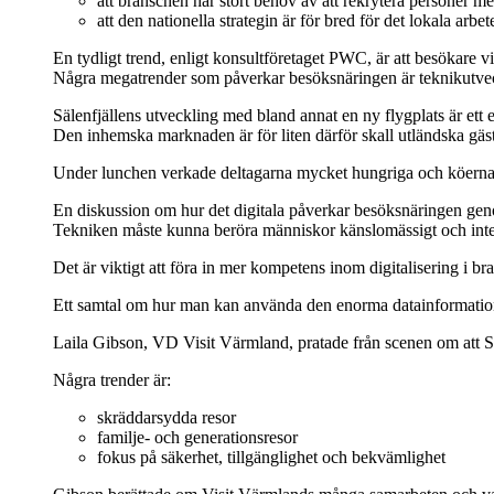
att branschen har stort behov av att rekrytera personer 
att den nationella strategin är för bred för det lokala arbet
En tydligt trend, enligt konsultföretaget PWC, är att besökare 
Några megatrender som påverkar besöksnäringen är teknikutvec
Sälenfjällens utveckling med bland annat en ny flygplats är ett
Den inhemska marknaden är för liten därför skall utländska gäst
Under lunchen verkade deltagarna mycket hungriga och köerna s
En diskussion om hur det digitala påverkar besöksnäringen gen
Tekniken måste kunna beröra människor känslomässigt och inte b
Det är viktigt att föra in mer kompetens inom digitalisering i 
Ett samtal om hur man kan använda den enorma datainformatio
Laila Gibson, VD Visit Värmland, pratade från scenen om att Sve
Några trender är:
skräddarsydda resor
familje- och generationsresor
fokus på säkerhet, tillgänglighet och bekvämlighet