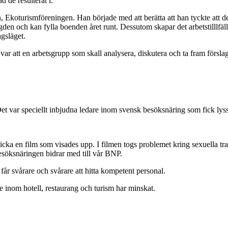
de resulterat i.
Ekoturismföreningen. Han började med att berätta att han tyckte att det
en och kan fylla boenden året runt. Dessutom skapar det arbetstilllfäl
agsläget.
att en arbetsgrupp som skall analysera, diskutera och ta fram förslag 
 var speciellt inbjudna ledare inom svensk besöksnäring som fick lyss
cka en film som visades upp. I filmen togs problemet kring sexuella t
 besöksnäringen bidrar med till vår BNP.
får svårare och svårare att hitta kompetent personal.
e inom hotell, restaurang och turism har minskat.