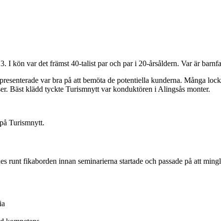
. I kön var det främst 40-talist par och par i 20-årsåldern. Var är ba
epresenterade var bra på att bemöta de potentiella kunderna. Många loc
er. Bäst klädd tyckte Turismnytt var konduktören i Alingsås monter.
på Turismnytt.
 runt fikaborden innan seminarierna startade och passade på att mingl
ia