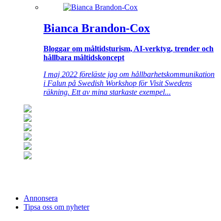
Bianca Brandon-Cox
Bloggar om måltidsturism, AI-verktyg, trender och
hållbara måltidskoncept
I maj 2022 föreläste jag om hållbarhetskommunikation
i Falun på Swedish Workshop för Visit Swedens
räkning. Ett av mina starkaste exempel
...
Annonsera
Tipsa oss om nyheter