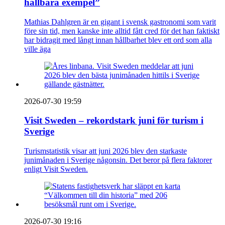
hållbara exempel”
Mathias Dahlgren är en gigant i svensk gastronomi som varit
före sin tid, men kanske inte alltid fått cred för det han faktiskt
har bidragit med långt innan hållbarhet blev ett ord som alla
ville äga
2026-07-30 19:59
Visit Sweden – rekordstark juni för turism i
Sverige
Turismstatistik visar att juni 2026 blev den starkaste
junimånaden i Sverige någonsin. Det beror på flera faktorer
enligt Visit Sweden.
2026-07-30 19:16