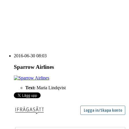
vecka 20 2026
HOUSE OF PEOPLE söker MICE säljare och
Bokning & Säljkoordinator
RSS
Prenumerera på nyhetsbrevet
2016-06-30 08:03
Sparrow Airlines
Text:
Maria Lindqvist