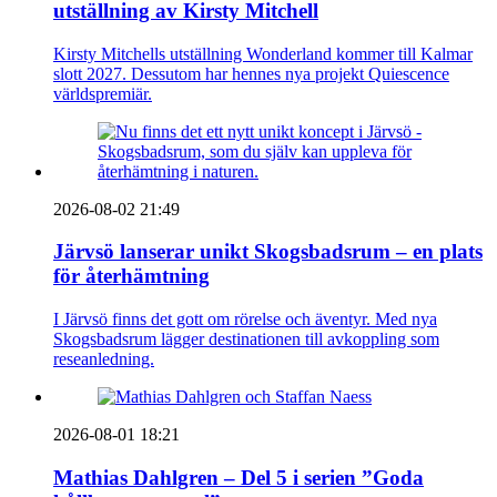
utställning av Kirsty Mitchell
Kirsty Mitchells utställning Wonderland kommer till Kalmar
slott 2027. Dessutom har hennes nya projekt Quiescence
världspremiär.
2026-08-02 21:49
Järvsö lanserar unikt Skogsbadsrum – en plats
för återhämtning
I Järvsö finns det gott om rörelse och äventyr. Med nya
Skogsbadsrum lägger destinationen till avkoppling som
reseanledning.
2026-08-01 18:21
Mathias Dahlgren – Del 5 i serien ”Goda