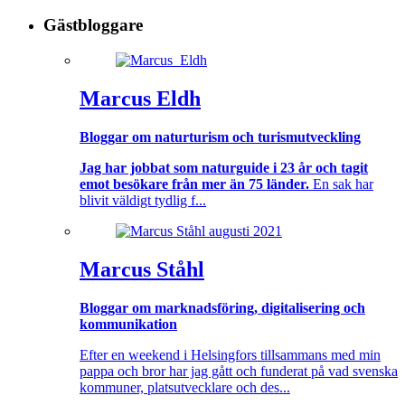
Gästbloggare
Marcus Eldh
Bloggar om naturturism och turismutveckling
Jag har jobbat som naturguide i 23 år och tagit
emot besökare från mer än 75 länder.
En sak har
blivit väldigt tydlig f...
Marcus Ståhl
Bloggar om marknadsföring, digitalisering och
kommunikation
Efter en weekend i Helsingfors tillsammans med min
pappa och bror har jag gått och funderat på vad svenska
kommuner, platsutvecklare och des...