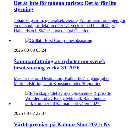
Det är inte för många turister. Det är för lite
styrning
Johan Engström, generalsekreterare, Naturturismföretagen gör
en personlig reflektion efter två veckor med husbil längs
Hallands och Skånes kust och på Österlen
2026-08-03 03:24
Sammanfattning av nyheter om svensk
besöksnäring vecka 31 2026
Mest är det om Destination, Hållbarhet/Tillgänglighet,
Marknadsföring samt Konstateranden/Rapporter
2026-08-02 22:37
Världspremiär på Kalmar Slott 2027: Ny