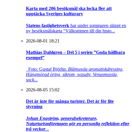
Karta med 206 besöksmål ska locka fler att
upptäcka Sveriges kulturarv
Statens fastighetsverk
har under sommaren släppt en
ny besöksmålskarta “Välkommen till din histo...
2026-08-01 18:21
Mathias Dahlgren – Del 5 i serien ”Goda hållbara
exempel”
Foto: Gustaf Björlin.
Blåmussla aromatiskdressing,
Hängmörad öring, sikrom, wasabi, Venusmussla,
sock
...
2026-08-05 15:02
Det är inte för många turister. Det är för lite
styrning
Johan Engström, generalsekreterare,
Naturturismföretagen gör en personlig reflektion efter
två veckor
...