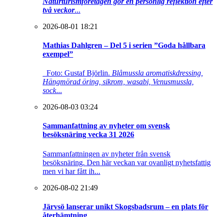
Naturturismföretagen gör en personlig reflektion efter
två veckor
...
2026-08-01 18:21
Mathias Dahlgren – Del 5 i serien ”Goda hållbara
exempel”
Foto: Gustaf Björlin.
Blåmussla aromatiskdressing,
Hängmörad öring, sikrom, wasabi, Venusmussla,
sock
...
2026-08-03 03:24
Sammanfattning av nyheter om svensk
besöksnäring vecka 31 2026
Sammanfattningen av nyheter från svensk
besöksnäring. Den här veckan var ovanligt nyhetsfattig
men vi har fått ih...
2026-08-02 21:49
Järvsö lanserar unikt Skogsbadsrum – en plats för
återhämtning