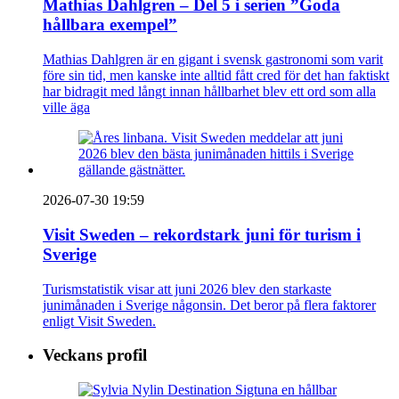
Mathias Dahlgren – Del 5 i serien ”Goda
hållbara exempel”
Mathias Dahlgren är en gigant i svensk gastronomi som varit
före sin tid, men kanske inte alltid fått cred för det han faktiskt
har bidragit med långt innan hållbarhet blev ett ord som alla
ville äga
2026-07-30 19:59
Visit Sweden – rekordstark juni för turism i
Sverige
Turismstatistik visar att juni 2026 blev den starkaste
junimånaden i Sverige någonsin. Det beror på flera faktorer
enligt Visit Sweden.
Veckans profil