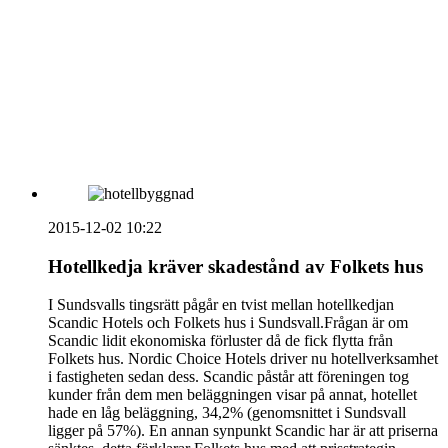
vecka 20 2026
HOUSE OF PEOPLE söker MICE säljare och
Bokning & Säljkoordinator
RSS
Prenumerera på nyhetsbrevet
2015-12-02 10:22
Hotellkedja kräver skadestånd av Folkets hus
I Sundsvalls tingsrätt pågår en tvist mellan hotellkedjan
Scandic Hotels och Folkets hus i Sundsvall.Frågan är om
Scandic lidit ekonomiska förluster då de fick flytta från
Folkets hus. Nordic Choice Hotels driver nu hotellverksamhet
i fastigheten sedan dess. Scandic påstår att föreningen tog
kunder från dem men beläggningen visar på annat, hotellet
hade en låg beläggning, 34,2% (genomsnittet i Sundsvall
ligger på 57%). En annan synpunkt Scandic har är att priserna