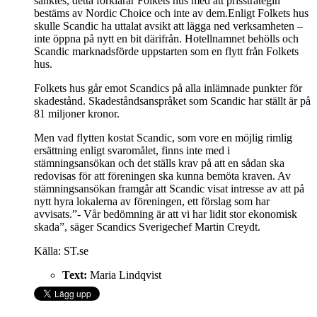
sänktes, detta förklarar Folkets hus med att prisstrategin
bestäms av Nordic Choice och inte av dem.Enligt Folkets hus
skulle Scandic ha uttalat avsikt att lägga ned verksamheten –
inte öppna på nytt en bit därifrån. Hotellnamnet behölls och
Scandic marknadsförde uppstarten som en flytt från Folkets
hus.
Folkets hus går emot Scandics på alla inlämnade punkter för
skadestånd. Skadeståndsanspråket som Scandic har ställt är på
81 miljoner kronor.
Men vad flytten kostat Scandic, som vore en möjlig rimlig
ersättning enligt svaromålet, finns inte med i
stämningsansökan och det ställs krav på att en sådan ska
redovisas för att föreningen ska kunna bemöta kraven. Av
stämningsansökan framgår att Scandic visat intresse av att på
nytt hyra lokalerna av föreningen, ett förslag som har
avvisats.”-
Vår bedömning är att vi har lidit stor ekonomisk
skada”, säger Scandics Sverigechef Martin Creydt.
Källa: ST.se
Text:
Maria Lindqvist