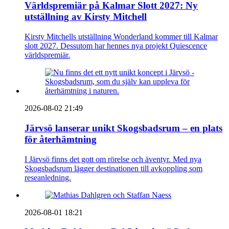
Världspremiär på Kalmar Slott 2027: Ny
utställning av Kirsty Mitchell
Kirsty Mitchells utställning Wonderland kommer till Kalmar
slott 2027. Dessutom har hennes nya projekt Quiescence
världspremiär.
2026-08-02 21:49
Järvsö lanserar unikt Skogsbadsrum – en plats
för återhämtning
I Järvsö finns det gott om rörelse och äventyr. Med nya
Skogsbadsrum lägger destinationen till avkoppling som
reseanledning.
2026-08-01 18:21