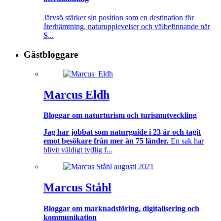
Järvsö stärker sin position som en destination för
återhämtning, naturupplevelser och välbefinnande när
S
...
Gästbloggare
Marcus Eldh
Bloggar om naturturism och turismutveckling
Jag har jobbat som naturguide i 23 år och tagit
emot besökare från mer än 75 länder.
En sak har
blivit väldigt tydlig f...
Marcus Ståhl
Bloggar om marknadsföring, digitalisering och
kommunikation