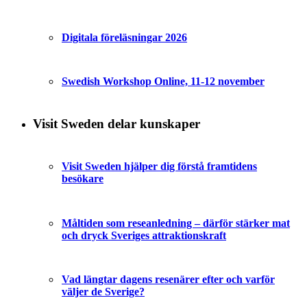
Digitala föreläsningar 2026
Swedish Workshop Online, 11-12 november
Visit Sweden delar kunskaper
Visit Sweden hjälper dig förstå framtidens
besökare
Måltiden som reseanledning – därför stärker mat
och dryck Sveriges attraktionskraft
Vad längtar dagens resenärer efter och varför
väljer de Sverige?