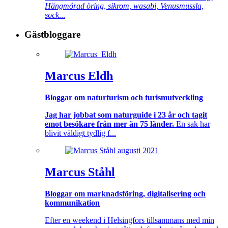
Hängmörad öring, sikrom, wasabi, Venusmussla,
sock
...
Gästbloggare
Marcus Eldh
Bloggar om naturturism och turismutveckling
Jag har jobbat som naturguide i 23 år och tagit
emot besökare från mer än 75 länder.
En sak har
blivit väldigt tydlig f...
Marcus Ståhl
Bloggar om marknadsföring, digitalisering och
kommunikation
Efter en weekend i Helsingfors tillsammans med min