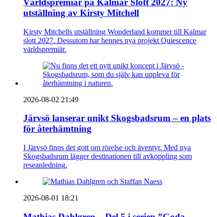
Världspremiär på Kalmar Slott 2027: Ny
utställning av Kirsty Mitchell
Kirsty Mitchells utställning Wonderland kommer till Kalmar
slott 2027. Dessutom har hennes nya projekt Quiescence
världspremiär.
2026-08-02 21:49
Järvsö lanserar unikt Skogsbadsrum – en plats
för återhämtning
I Järvsö finns det gott om rörelse och äventyr. Med nya
Skogsbadsrum lägger destinationen till avkoppling som
reseanledning.
2026-08-01 18:21
Mathias Dahlgren – Del 5 i serien ”Goda