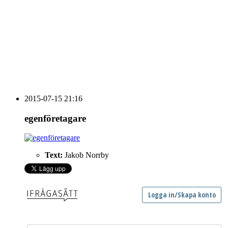
vecka 20 2026
HOUSE OF PEOPLE söker MICE säljare och
Bokning & Säljkoordinator
RSS
Prenumerera på nyhetsbrevet
2015-07-15 21:16
egenföretagare
Text:
Jakob Norrby