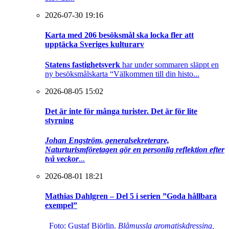
2026-07-30 19:16
Karta med 206 besöksmål ska locka fler att
upptäcka Sveriges kulturarv
Statens fastighetsverk
har under sommaren släppt en
ny besöksmålskarta “Välkommen till din histo...
2026-08-05 15:02
Det är inte för många turister. Det är för lite
styrning
Johan Engström, generalsekreterare,
Naturturismföretagen gör en personlig reflektion efter
två veckor
...
2026-08-01 18:21
Mathias Dahlgren – Del 5 i serien ”Goda hållbara
exempel”
Foto: Gustaf Björlin.
Blåmussla aromatiskdressing,