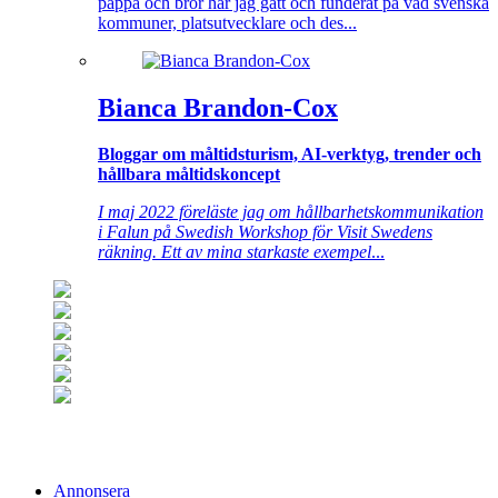
pappa och bror har jag gått och funderat på vad svenska
kommuner, platsutvecklare och des...
Bianca Brandon-Cox
Bloggar om måltidsturism, AI-verktyg, trender och
hållbara måltidskoncept
I maj 2022 föreläste jag om hållbarhetskommunikation
i Falun på Swedish Workshop för Visit Swedens
räkning. Ett av mina starkaste exempel
...
Annonsera