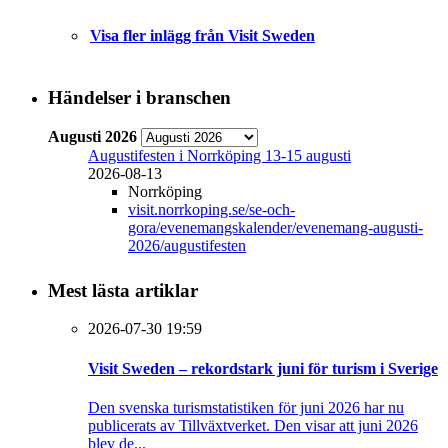
Visa fler inlägg från Visit Sweden
Händelser i branschen
Augusti 2026
Augustifesten i Norrköping 13-15 augusti
2026-08-13
Norrköping
visit.norrkoping.se/se-och-
gora/evenemangskalender/evenemang-augusti-
2026/augustifesten
Mest lästa artiklar
2026-07-30 19:59
Visit Sweden – rekordstark juni för turism i Sverige
Den svenska turismstatistiken för juni 2026 har nu
publicerats av Tillväxtverket. Den visar att juni 2026
blev de...