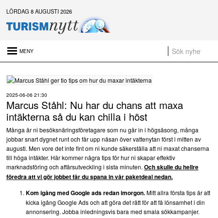
LÖRDAG 8 AUGUSTI 2026
Senaste nytt:
Daftöland investerar 9 miljoner i ny attraktion 2027
Platsannonser:
2025-06-06 21:30
Marcus Ståhl: Nu har du chans att maxa
Sammanfattning av nyheter om svensk besöksnäring vecka 28 2026
intäkterna så du kan chilla i höst
a
Många är ni besöksnäringsföretagare som nu går in i högsäsong, många
jobbar snart dygnet runt och får upp näsan över vattenytan först i mitten av
t
augusti. Men vore det inte fint om ni kunde säkerställa att ni maxat chanserna
till höga intäkter. Här kommer några tips för hur ni skapar effektiv
marknadsföring och affärsutveckling i sista minuten.
Och skulle du hellre
föredra att vi gör jobbet får du spana in vår paketdeal nedan.
Mitt allra första tips är att
Kom igång med Google ads redan imorgon.
kicka igång Google Ads och att göra det rätt för att få lönsamhet i din
annonsering. Jobba inledningsvis bara med smala sökkampanjer.