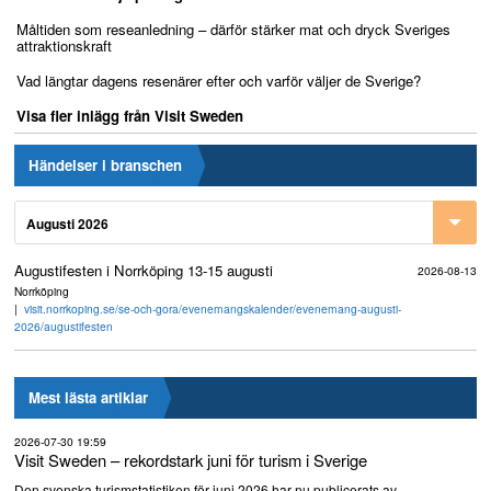
Måltiden som reseanledning – därför stärker mat och dryck Sveriges
attraktionskraft
Vad längtar dagens resenärer efter och varför väljer de Sverige?
Visa fler inlägg från Visit Sweden
Händelser i branschen
Augusti 2026
Augustifesten i Norrköping 13-15 augusti
2026-08-13
Norrköping
visit.norrkoping.se/se-och-gora/evenemangskalender/evenemang-augusti-
2026/augustifesten
Mest lästa artiklar
2026-07-30 19:59
Visit Sweden – rekordstark juni för turism i Sverige
Den svenska turismstatistiken för juni 2026 har nu publicerats av