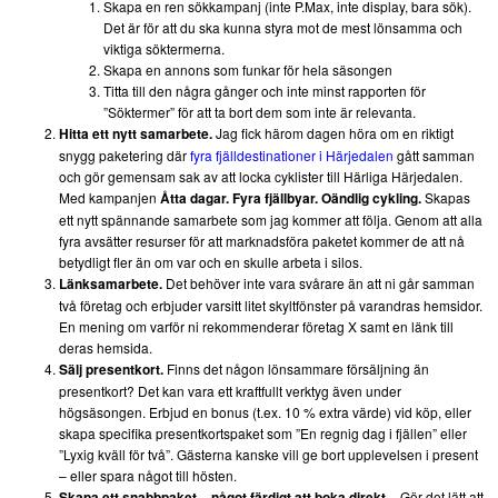
Skapa en ren sökkampanj (inte P.Max, inte display, bara sök).
Det är för att du ska kunna styra mot de mest lönsamma och
viktiga söktermerna.
Skapa en annons som funkar för hela säsongen
Titta till den några gånger och inte minst rapporten för
”Söktermer” för att ta bort dem som inte är relevanta.
Jag fick härom dagen höra om en riktigt
Hitta ett nytt samarbete.
snygg paketering där
fyra fjälldestinationer i Härjedalen
gått samman
och gör gemensam sak av att locka cyklister till Härliga Härjedalen.
Med kampanjen
Skapas
Åtta dagar. Fyra fjällbyar. Oändlig cykling.
ett nytt spännande samarbete som jag kommer att följa. Genom att alla
fyra avsätter resurser för att marknadsföra paketet kommer de att nå
betydligt fler än om var och en skulle arbeta i silos.
Det behöver inte vara svårare än att ni går samman
Länksamarbete.
två företag och erbjuder varsitt litet skyltfönster på varandras hemsidor.
En mening om varför ni rekommenderar företag X samt en länk till
deras hemsida.
Finns det någon lönsammare försäljning än
Sälj presentkort.
presentkort? Det kan vara ett kraftfullt verktyg även under
högsäsongen. Erbjud en bonus (t.ex. 10 % extra värde) vid köp, eller
skapa specifika presentkortspaket som ”En regnig dag i fjällen” eller
”Lyxig kväll för två”. Gästerna kanske vill ge bort upplevelsen i present
– eller spara något till hösten.
Gör det lätt att
Skapa ett snabbpaket – något färdigt att boka direkt.