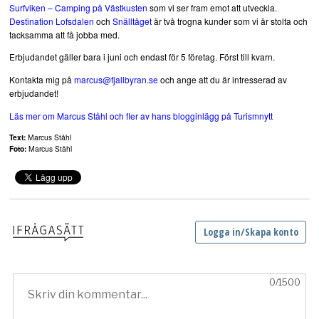
Surfviken – Camping på Västkusten
som vi ser fram emot att utveckla.
Destination Lofsdalen
och
Snälltåget
är två trogna kunder som vi är stolta och
tacksamma att få jobba med.
Erbjudandet gäller bara i juni och endast för 5 företag. Först till kvarn.
Kontakta mig på
marcus@fjallbyran.se
och ange att du är intresserad av
erbjudandet!
Marcus
Läs mer om Marcus Ståhl och fler av hans blogginlägg på Turismnytt
Text:
Marcus Ståhl
Foto:
Marcus Ståhl