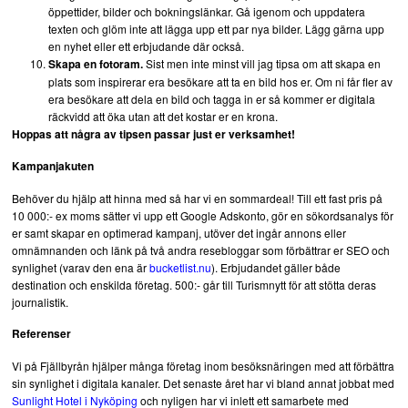
öppettider, bilder och bokningslänkar. Gå igenom och uppdatera
texten och glöm inte att lägga upp ett par nya bilder. Lägg gärna upp
en nyhet eller ett erbjudande där också.
Sist men inte minst vill jag tipsa om att skapa en
Skapa en fotoram.
plats som inspirerar era besökare att ta en bild hos er. Om ni får fler av
era besökare att dela en bild och tagga in er så kommer er digitala
räckvidd att öka utan att det kostar er en krona.
Hoppas att några av tipsen passar just er verksamhet!
Kampanjakuten
Behöver du hjälp att hinna med så har vi en sommardeal! Till ett fast pris på
10 000:- ex moms sätter vi upp ett Google Adskonto, gör en sökordsanalys för
er samt skapar en optimerad kampanj, utöver det ingår annons eller
omnämnanden och länk på två andra resebloggar som förbättrar er SEO och
synlighet (varav den ena är
bucketlist.nu
). Erbjudandet gäller både
destination och enskilda företag. 500:- går till Turismnytt för att stötta deras
journalistik.
Referenser
Vi på Fjällbyrån hjälper många företag inom besöksnäringen med att förbättra
sin synlighet i digitala kanaler. Det senaste året har vi bland annat jobbat med
Sunlight Hotel i Nyköping
och nyligen har vi inlett ett samarbete med