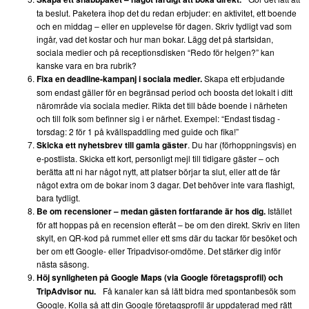
ta beslut. Paketera ihop det du redan erbjuder: en aktivitet, ett boende
och en middag – eller en upplevelse för dagen. Skriv tydligt vad som
ingår, vad det kostar och hur man bokar. Lägg det på startsidan,
sociala medier och på receptionsdisken “Redo för helgen?” kan
kanske vara en bra rubrik?
Skapa ett erbjudande
Fixa en deadline-kampanj i sociala medier.
som endast gäller för en begränsad period och boosta det lokalt i ditt
närområde via sociala medier. Rikta det till både boende i närheten
och till folk som befinner sig i er närhet. Exempel: “Endast tisdag -
torsdag: 2 för 1 på kvällspaddling med guide och fika!”
. Du har (förhoppningsvis) en
Skicka ett nyhetsbrev till gamla gäster
e-postlista. Skicka ett kort, personligt mejl till tidigare gäster – och
berätta att ni har något nytt, att platser börjar ta slut, eller att de får
något extra om de bokar inom 3 dagar. Det behöver inte vara flashigt,
bara tydligt.
Istället
Be om recensioner – medan gästen fortfarande är hos dig.
för att hoppas på en recension efteråt – be om den direkt. Skriv en liten
skylt, en QR-kod på rummet eller ett sms där du tackar för besöket och
ber om ett Google- eller Tripadvisor-omdöme. Det stärker dig inför
nästa säsong.
Höj synligheten på Google Maps (via Google företagsprofil) och
Få kanaler kan så lätt bidra med spontanbesök som
TripAdvisor nu.
Google. Kolla så att din Google företagsprofil är uppdaterad med rätt