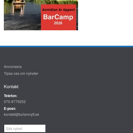
Annonsera
Tipsa oss om nyheter
Kontakt
Telefon:
070-9779252
E-post:
kontakt@turismnytt.se