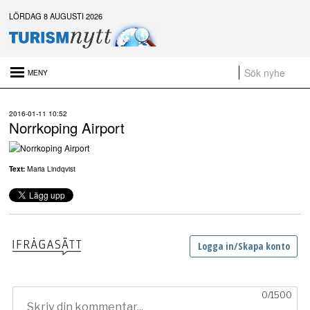
LÖRDAG 8 AUGUSTI 2026
Senaste nytt:
2016-01-11 10:52
Daftöland investerar 9 miljoner i ny attraktion 2027
Norrkoping Airport
Platsannonser:
Sammanfattning av nyheter om svensk besöksnäring vecka 28 2026
Text:
Maria Lindqvist
a
t