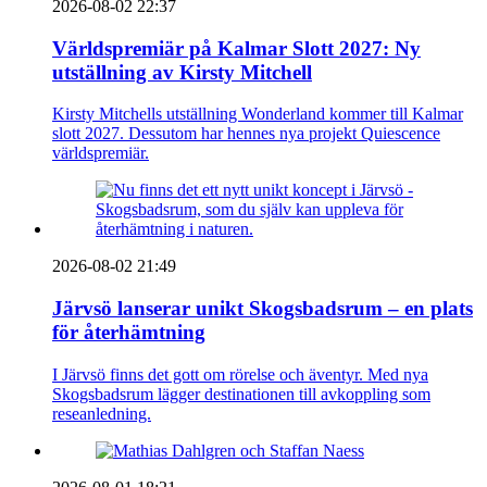
2026-08-02 22:37
Världspremiär på Kalmar Slott 2027: Ny
utställning av Kirsty Mitchell
Kirsty Mitchells utställning Wonderland kommer till Kalmar
slott 2027. Dessutom har hennes nya projekt Quiescence
världspremiär.
2026-08-02 21:49
Järvsö lanserar unikt Skogsbadsrum – en plats
för återhämtning
I Järvsö finns det gott om rörelse och äventyr. Med nya
Skogsbadsrum lägger destinationen till avkoppling som
reseanledning.