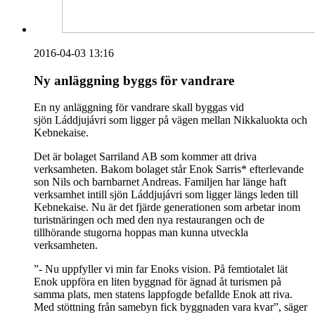
2016-04-03 13:16
Ny anläggning byggs för vandrare
En ny anläggning för vandrare skall byggas vid
sjön Láddjujávri som ligger på vägen mellan Nikkaluokta och
Kebnekaise.
Det är bolaget Sarriland AB som kommer att driva
verksamheten. Bakom bolaget står Enok Sarris* efterlevande
son Nils och barnbarnet Andreas. Familjen har länge haft
verksamhet intill sjön Láddjujávri som ligger längs leden till
Kebnekaise. Nu är det fjärde generationen som arbetar inom
turistnäringen och med den nya restaurangen och de
tillhörande stugorna hoppas man kunna utveckla
verksamheten.
”- Nu uppfyller vi min far Enoks vision. På femtiotalet lät
Enok uppföra en liten byggnad för ägnad åt turismen på
samma plats, men statens lappfogde befallde Enok att riva.
Med stöttning från samebyn fick byggnaden vara kvar”, säger