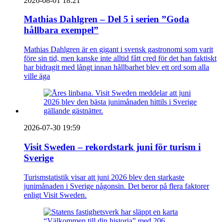
2026-08-01 18:21
Mathias Dahlgren – Del 5 i serien ”Goda
hållbara exempel”
Mathias Dahlgren är en gigant i svensk gastronomi som varit
före sin tid, men kanske inte alltid fått cred för det han faktiskt
har bidragit med långt innan hållbarhet blev ett ord som alla
ville äga
2026-07-30 19:59
Visit Sweden – rekordstark juni för turism i
Sverige
Turismstatistik visar att juni 2026 blev den starkaste
junimånaden i Sverige någonsin. Det beror på flera faktorer
enligt Visit Sweden.