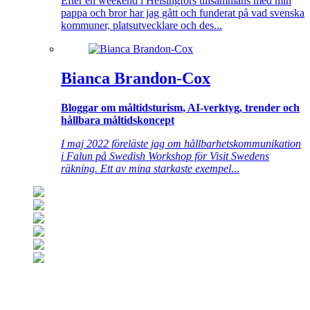
Efter en weekend i Helsingfors tillsammans med min
pappa och bror har jag gått och funderat på vad svenska
kommuner, platsutvecklare och des...
Bianca Brandon-Cox
Bloggar om måltidsturism, AI-verktyg, trender och
hållbara måltidskoncept
I maj 2022 föreläste jag om hållbarhetskommunikation
i Falun på Swedish Workshop för Visit Swedens
räkning. Ett av mina starkaste exempel
...