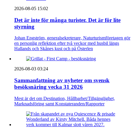
2026-08-05 15:02
Det är inte för många turister. Det är för lite
styrning
Johan Engström, generalsekreterare, Naturturismföretagen gör
en personlig reflektion efter två veckor med husbil längs
Hallands och Skånes kust och på Österlen
2026-08-03 03:24
Sammanfattning av nyheter om svensk
besöksnäring vecka 31 2026
Mest är det om Destination, Hållbarhet/Tillgänglighet,
Marknadsföring samt Konstateranden/Rapporter