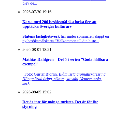
blev de...
2026-07-30 19:16
Karta med 206 besöksmål ska locka fler att
upptäcka Sveriges kulturarv
Statens fastighetsverk
har under sommaren släppt en
ny besöksmålskarta “Välkommen till din histo...
2026-08-01 18:21
Mathias Dahlgren – Del 5 i serien ”Goda hållbara
exempel”
Foto: Gustaf Björlin.
Blåmussla aromatiskdressing,
Hängmörad öring, sikrom, wasabi, Venusmussla,
sock
...
2026-08-05 15:02
Det är inte för många turister. Det är för lite
styrning