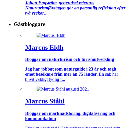
Johan Engström, generalsekreterare,
Naturturismföretagen gör en personlig reflektion efter
två veckor
...
Gästbloggare
Marcus Eldh
Bloggar om naturturism och turismutveckling
Jag har jobbat som naturguide i 23 år och tagit
emot besökare från mer än 75 länder.
En sak har
blivit väldigt tydlig f...
Marcus Ståhl
Bloggar om marknadsföring, digitalisering och
kommunikation