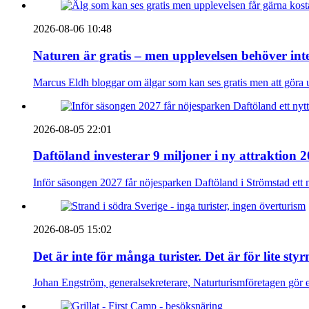
2026-08-06 10:48
Naturen är gratis – men upplevelsen behöver int
Marcus Eldh bloggar om älgar som kan ses gratis men att göra up
2026-08-05 22:01
Daftöland investerar 9 miljoner i ny attraktion 
Inför säsongen 2027 får nöjesparken Daftöland i Strömstad ett 
2026-08-05 15:02
Det är inte för många turister. Det är för lite sty
Johan Engström, generalsekreterare, Naturturismföretagen gör e