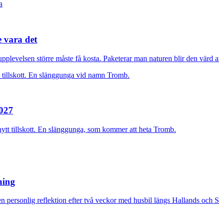
e vara det
plevelsen större måste få kosta. Paketerar man naturen blir den värd at
2027
nytt tillskott. En slänggunga, som kommer att heta Tromb.
rning
n personlig reflektion efter två veckor med husbil längs Hallands och 