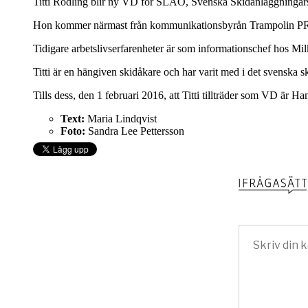
Titti Rodling blir ny VD för SLAO, Svenska Skidanläggningars
Hon kommer närmast från kommunikationsbyrån Trampolin PR i
Tidigare arbetslivserfarenheter är som informationschef hos 
Titti är en hängiven skidåkare och har varit med i det svenska s
Tills dess, den 1 februari 2016, att Titti tillträder som VD är 
Text:
Maria Lindqvist
Foto:
Sandra Lee Pettersson