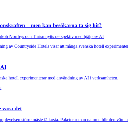
ionskraften – men kan besökarna ta sig hit?
kob Norrbys och Turismnytts perspektiv med hjälp av AI
 AI
nska hotell experimenterar med användning av AI i verksamheten.
e vara det
plevelsen större måste få kosta. Paketerar man naturen blir den värd at