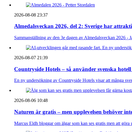
2026-08-08 23:37
Almedalsveckan 2026, del 2: Sverige har attrakt
Sammanställning av den 3e dagen av Almedalsveckan 2026 - Ja
2026-08-07 21:39
Countryside Hotels – så använder svenska hotell
En ny undersökning av Countryside Hotels visar att många sve
2026-08-06 10:48
Naturen är gratis – men upplevelsen behöver int
Marcus Eldh bloggar om älgar som kan ses gratis men att göra up