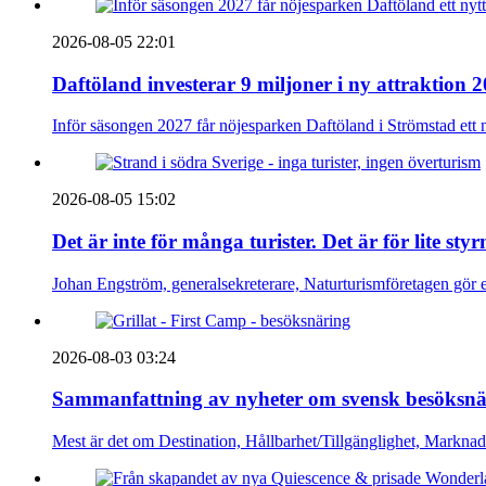
2026-08-05 22:01
Daftöland investerar 9 miljoner i ny attraktion 
Inför säsongen 2027 får nöjesparken Daftöland i Strömstad ett 
2026-08-05 15:02
Det är inte för många turister. Det är för lite sty
Johan Engström, generalsekreterare, Naturturismföretagen gör e
2026-08-03 03:24
Sammanfattning av nyheter om svensk besöksnä
Mest är det om Destination, Hållbarhet/Tillgänglighet, Markna